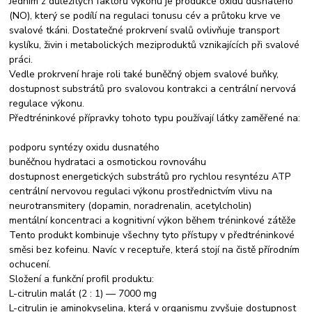
Jedním z důležitých faktorů výkonu je produkce oxidu dusnatého
(NO), který se podílí na regulaci tonusu cév a průtoku krve ve
svalové tkáni. Dostatečné prokrvení svalů ovlivňuje transport
kyslíku, živin i metabolických meziproduktů vznikajících při svalové
práci.
Vedle prokrvení hraje roli také buněčný objem svalové buňky,
dostupnost substrátů pro svalovou kontrakci a centrální nervová
regulace výkonu.
Předtréninkové přípravky tohoto typu používají látky zaměřené na:
podporu syntézy oxidu dusnatého
buněčnou hydrataci a osmotickou rovnováhu
dostupnost energetických substrátů pro rychlou resyntézu ATP
centrální nervovou regulaci výkonu prostřednictvím vlivu na
neurotransmitery (dopamin, noradrenalin, acetylcholin)
mentální koncentraci a kognitivní výkon během tréninkové zátěže
Tento produkt kombinuje všechny tyto přístupy v předtréninkové
směsi bez kofeinu. Navíc v receptuře, která stojí na čistě přírodním
ochucení.
Složení a funkční profil produktu:
L-citrulin malát (2 : 1) — 7000 mg
L-citrulin je aminokyselina, která v organismu zvyšuje dostupnost