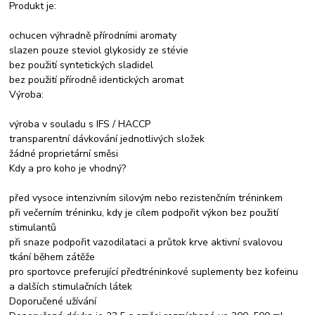
Produkt je:
ochucen výhradně přírodními aromaty
slazen pouze steviol glykosidy ze stévie
bez použití syntetických sladidel
bez použití přírodně identických aromat
Výroba:
výroba v souladu s IFS / HACCP
transparentní dávkování jednotlivých složek
žádné proprietární směsi
Kdy a pro koho je vhodný?
před vysoce intenzivním silovým nebo rezistenčním tréninkem
při večerním tréninku, kdy je cílem podpořit výkon bez použití
stimulantů
při snaze podpořit vazodilataci a průtok krve aktivní svalovou
tkání během zátěže
pro sportovce preferující předtréninkové suplementy bez kofeinu
a dalších stimulačních látek
Doporučené užívání