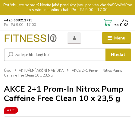
Potřebujete poradit? Nevíte jaké produkty jsou pro vás vhodné? Vyřešíme
to s vámi na online chatu Po - Pá 9.00 - 17.00
0
ks
+420 608212713
za
0 Kč
Po - Pá 9.00 - 17.00
Menu
Hledat
Úvod
AKTUÁLNÍ AKČNÍ NABÍDKA
AKCE 2+1 Prom-In Nitrox Pump
Caffeine Free Clean 10 x 23,5 g
AKCE 2+1 Prom-In Nitrox Pump
Caffeine Free Clean 10 x 23,5 g
AKCE