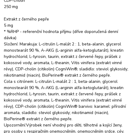
CDP-cholin
250 mg
Extrakt z černého pepře
5 mg
* %RHP - referenční hodnota příjmu (dříve doporučená denní
dávka)
Složení: Marakuja: L-citrulin L-malát 2 : 1, beta-alanin, glycerol
monostearát 90 %, A-AKG (L-arginin alfa-ketoglutarát), kreatin
hydrochlorid, L-tyrosin, taurin, extrakt z červené řepy, prášek z
kokosové vody, aromata, L-theanin, Vitis vinifera (extrakt vinné
révy), CDP-cholin (citikolin) CogniWin®, sladidlo: steviol glykosidy;
nikotinamid (niacin), BioPerine® extrakt z černého pepře.
Cola s citrónem: L-citrulin L-malát 2 : 1, beta-alanin, glycerol
monostearát 90 %, A-AKG (L-arginin alfa-ketoglutarát), kreatin
hydrochlorid, L-tyrosin, taurin, extrakt z červené řepy, prášek z
kokosové vody, aromata, L-theanin, Vitis vinifera (extrakt vinné
révy), CDP-cholin (citikolin) CogniWin® barvivo: karamel: přírodní
aromata, sladidlo: steviol glykosidy; nikotinamid (niacin),
BioPerine® extrakt z černého pepře.
Upozornění:Výrobek není vhodný pro děti, těhotné a kojící ženy,
pro osoby s respiračním onemocněním, onemocněním srdce, cév,