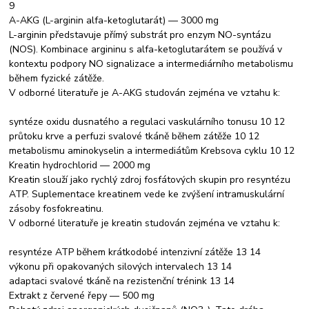
9
A-AKG (L-arginin alfa-ketoglutarát) — 3000 mg
L-arginin představuje přímý substrát pro enzym NO-syntázu
(NOS). Kombinace argininu s alfa-ketoglutarátem se používá v
kontextu podpory NO signalizace a intermediárního metabolismu
během fyzické zátěže.
V odborné literatuře je A-AKG studován zejména ve vztahu k:
syntéze oxidu dusnatého a regulaci vaskulárního tonusu 10 12
průtoku krve a perfuzi svalové tkáně během zátěže 10 12
metabolismu aminokyselin a intermediátům Krebsova cyklu 10 12
Kreatin hydrochlorid — 2000 mg
Kreatin slouží jako rychlý zdroj fosfátových skupin pro resyntézu
ATP. Suplementace kreatinem vede ke zvýšení intramuskulární
zásoby fosfokreatinu.
V odborné literatuře je kreatin studován zejména ve vztahu k:
resyntéze ATP během krátkodobé intenzivní zátěže 13 14
výkonu při opakovaných silových intervalech 13 14
adaptaci svalové tkáně na rezistenční trénink 13 14
Extrakt z červené řepy — 500 mg