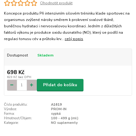
Ohodnotit produkt
Koncepce produktu Při intenzivním silovém tréninku klade sportovec na
organismus zvýšené nároky směrem k prokrvení svalové tkáně,
buněčnou hydrataci i nervosvalovou koordinaci. Jedním z důležitých
faktorů výkonu je produkce oxidu dusnatého (NO), který se podílí na
regulaci tonusu cév a průtoku krv...
celý popis
Dostupnost
Skladem
698 Kč
623 Kč
bez DPH
Přidat do košíku
Číslo produktu:
A1619
Výrobce:
PROM-IN
Forma:
sypká
Hmotnost/Objem:
100 - 499 g (ml)
Kategorie:
NO suplementy