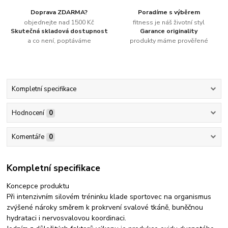
Doprava ZDARMA?
Poradíme s výběrem
objednejte nad 1500 Kč
fitness je náš životní styl
Skutečná skladová dostupnost
Garance originality
a co není, poptáváme
produkty máme prověřené
Kompletní specifikace
Hodnocení
0
Komentáře
0
Kompletní specifikace
Koncepce produktu
Při intenzivním silovém tréninku klade sportovec na organismus
zvýšené nároky směrem k prokrvení svalové tkáně, buněčnou
hydrataci i nervosvalovou koordinaci.