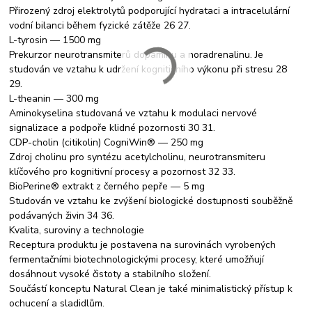
Přirozený zdroj elektrolytů podporující hydrataci a intracelulární
vodní bilanci během fyzické zátěže 26 27.
L-tyrosin — 1500 mg
Prekurzor neurotransmiterů dopaminu a noradrenalinu. Je
studován ve vztahu k udržení kognitivního výkonu při stresu 28
29.
L-theanin — 300 mg
Aminokyselina studovaná ve vztahu k modulaci nervové
signalizace a podpoře klidné pozornosti 30 31.
CDP-cholin (citikolin) CogniWin® — 250 mg
Zdroj cholinu pro syntézu acetylcholinu, neurotransmiteru
klíčového pro kognitivní procesy a pozornost 32 33.
BioPerine® extrakt z černého pepře — 5 mg
Studován ve vztahu ke zvýšení biologické dostupnosti souběžně
podávaných živin 34 36.
Kvalita, suroviny a technologie
Receptura produktu je postavena na surovinách vyrobených
fermentačními biotechnologickými procesy, které umožňují
dosáhnout vysoké čistoty a stabilního složení.
Součástí konceptu Natural Clean je také minimalistický přístup k
ochucení a sladidlům.