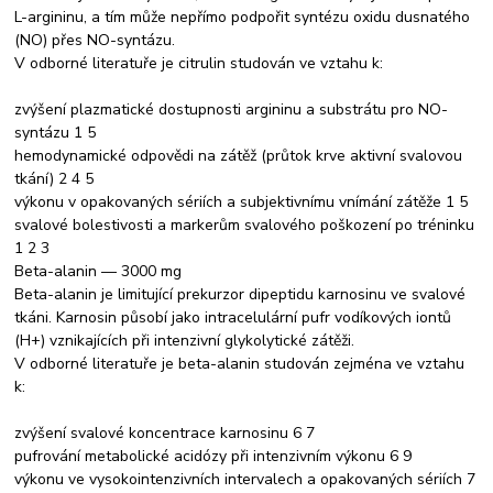
L-argininu, a tím může nepřímo podpořit syntézu oxidu dusnatého
(NO) přes NO-syntázu.
V odborné literatuře je citrulin studován ve vztahu k:
zvýšení plazmatické dostupnosti argininu a substrátu pro NO-
syntázu 1 5
hemodynamické odpovědi na zátěž (průtok krve aktivní svalovou
tkání) 2 4 5
výkonu v opakovaných sériích a subjektivnímu vnímání zátěže 1 5
svalové bolestivosti a markerům svalového poškození po tréninku
1 2 3
Beta-alanin — 3000 mg
Beta-alanin je limitující prekurzor dipeptidu karnosinu ve svalové
tkáni. Karnosin působí jako intracelulární pufr vodíkových iontů
(H+) vznikajících při intenzivní glykolytické zátěži.
V odborné literatuře je beta-alanin studován zejména ve vztahu
k:
zvýšení svalové koncentrace karnosinu 6 7
pufrování metabolické acidózy při intenzivním výkonu 6 9
výkonu ve vysokointenzivních intervalech a opakovaných sériích 7