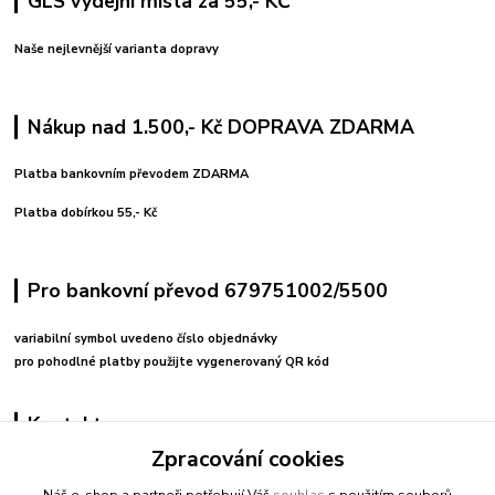
GLS výdejní místa za 55,- KČ
Naše nejlevnější varianta dopravy
Nákup nad 1.500,- Kč DOPRAVA ZDARMA
Platba bankovním převodem ZDARMA
Platba dobírkou 55,- Kč
Pro bankovní převod 679751002/5500
variabilní symbol uvedeno číslo objednávky
pro pohodlné platby použijte vygenerovaný QR kód
Kontakty
Zpracování cookies
+420 608212713