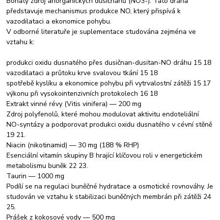
Bohatý zdroj anorganických dusičnanů (NO3-). Tato dráha
představuje mechanismus produkce NO, který přispívá k
vazodilataci a ekonomice pohybu.
V odborné literatuře je suplementace studována zejména ve
vztahu k:
produkci oxidu dusnatého přes dusičnan-dusitan-NO dráhu 15 18
vazodilataci a průtoku krve svalovou tkání 15 18
spotřebě kyslíku a ekonomice pohybu při vytrvalostní zátěži 15 17
výkonu při vysokointenzivních protokolech 16 18
Extrakt vinné révy (Vitis vinifera) — 200 mg
Zdroj polyfenolů, které mohou modulovat aktivitu endoteliální
NO-syntázy a podporovat produkci oxidu dusnatého v cévní stěně
19 21.
Niacin (nikotinamid) — 30 mg (188 % RHP)
Esenciální vitamín skupiny B hrající klíčovou roli v energetickém
metabolismu buněk 22 23.
Taurin — 1000 mg
Podílí se na regulaci buněčné hydratace a osmotické rovnováhy. Je
studován ve vztahu k stabilizaci buněčných membrán při zátěži 24
25.
Prášek z kokosové vody — 500 mg