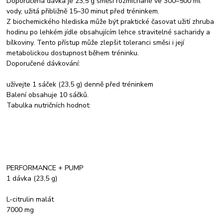
Doporučená dávka je 23,5 g směsi rozmíchané ve 300–500 ml
vody, užitá přibližně 15–30 minut před tréninkem.
Z biochemického hlediska může být praktické časovat užití zhruba
hodinu po lehkém jídle obsahujícím lehce stravitelné sacharidy a
bílkoviny. Tento přístup může zlepšit toleranci směsi i její
metabolickou dostupnost během tréninku.
Doporučené dávkování:
užívejte 1 sáček (23,5 g) denně před tréninkem
Balení obsahuje 10 sáčků.
Tabulka nutričních hodnot:
PERFORMANCE + PUMP
1 dávka (23,5 g)
L-citrulin malát
7000 mg