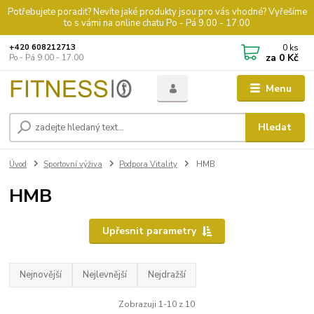
Potřebujete poradit? Nevíte jaké produkty jsou pro vás vhodné? Vyřešíme
to s vámi na online chatu Po - Pá 9.00 - 17.00
0
ks
+420 608212713
za
0 Kč
Po - Pá 9.00 - 17.00
Menu
Hledat
Úvod
Sportovní výživa
Podpora Vitality
HMB
HMB
Upřesnit parametry
Nejnovější
Nejlevnější
Nejdražší
Zobrazuji 1-10 z 10