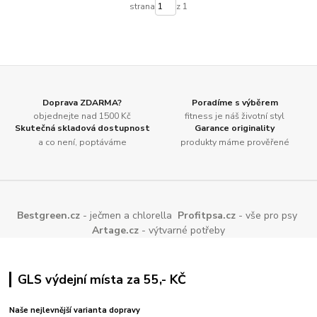
strana
z 1
Doprava ZDARMA?
Poradíme s výběrem
objednejte nad 1500 Kč
fitness je náš životní styl
Skutečná skladová dostupnost
Garance originality
a co není, poptáváme
produkty máme prověřené
Bestgreen.cz
- ječmen a chlorella
Profitpsa.cz
- vše pro psy
Artage.cz
- výtvarné potřeby
GLS výdejní místa za 55,- KČ
Naše nejlevnější varianta dopravy