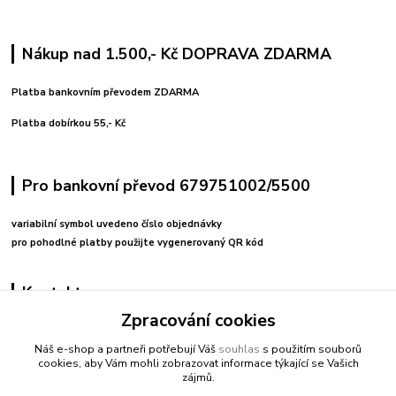
Nákup nad 1.500,- Kč DOPRAVA ZDARMA
Platba bankovním převodem ZDARMA
Platba dobírkou 55,- Kč
Pro bankovní převod 679751002/5500
variabilní symbol uvedeno číslo objednávky
pro pohodlné platby použijte vygenerovaný QR kód
Kontakty
Zpracování cookies
+420 608212713
Náš e-shop a partneři potřebují Váš
souhlas
s použitím souborů
cookies, aby Vám mohli zobrazovat informace týkající se Vašich
fitnessio@post.cz
zájmů.