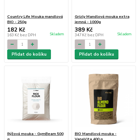
Country Life Mouka mandlová
Grizly Mandlová mouka extra
BIO - 250g
jemná - 1000g
182 Kč
389 Kč
Skladem
Skladem
163 Kč
bez DPH
347 Kč
bez DPH
Přidat do košíku
Přidat do košíku
Rýžová mouka - GymBeam 500
BIO Mandlová mouka -
g
VanaVita 400 g