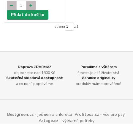
Přidat do košíku
strana
z 1
Doprava ZDARMA?
Poradíme s výběrem
objednejte nad 1500 Kč
fitness je náš životní styl
Skutečná skladová dostupnost
Garance originality
a co není, poptáváme
produkty máme prověřené
Bestgreen.cz
- ječmen a chlorella
Profitpsa.cz
- vše pro psy
Artage.cz
- výtvarné potřeby