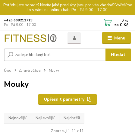
Potřebujete poradit? Nevíte jaké produkty jsou pro vás vhodné? Vyřešíme
to s vámi na online chatu Po - Pá 9.00 - 17.00
0
ks
+420 608212713
za
0 Kč
Po - Pá 9.00 - 17.00
Menu
Hledat
Úvod
Zdravá výživa
Mouky
Mouky
Upřesnit parametry
Nejnovější
Nejlevnější
Nejdražší
Zobrazuji 1-11 z 11