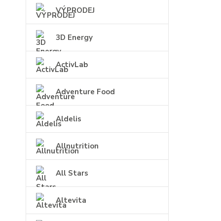
VÝPRODEJ
3D Energy
ActivLab
Adventure Food
Aldelis
Allnutrition
All Stars
Altevita