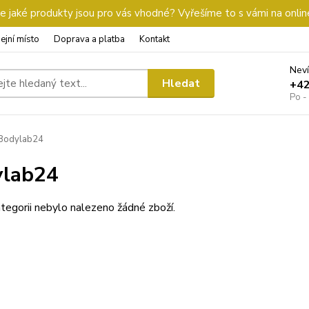
 jaké produkty jsou pro vás vhodné? Vyřešíme to s vámi na onlin
ejní místo
Doprava a platba
Kontakt
Neví
Hledat
+4
Po -
Bodylab24
ylab24
tegorii nebylo nalezeno žádné zboží.