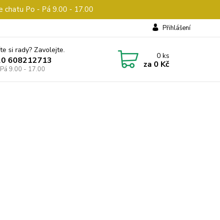
e chatu Po - Pá 9.00 - 17.00
Přihlášení
te si rady? Zavolejte.
0
ks
20 608212713
za
0 Kč
 Pá 9.00 - 17.00