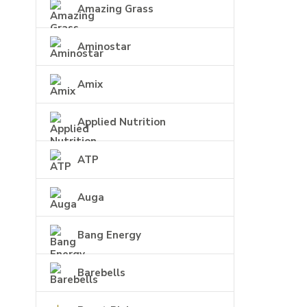
Amazing Grass
Aminostar
Amix
Applied Nutrition
ATP
Auga
Bang Energy
Barebells