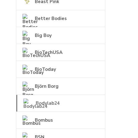
Beast Pink
Better Bodies
Big Boy
BioTechUSA
BioToday
Björn Borg
Bodylab24
Bombus
BSN