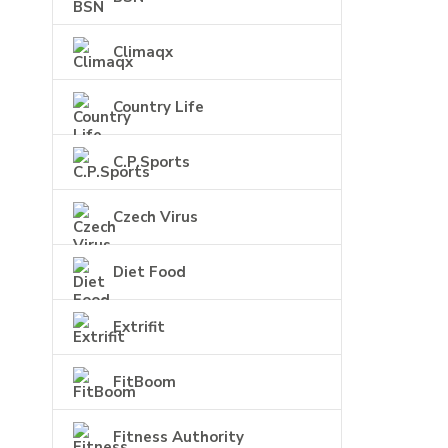
Climaqx
Country Life
C.P.Sports
Czech Virus
Diet Food
Extrifit
FitBoom
Fitness Authority