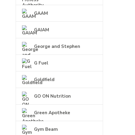
GAAM
GAIAM
George and Stephen
G Fuel
Goldfield
GO ON Nutrition
Green Apotheke
Gym Beam