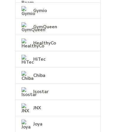
Gymio
GymQueen
HealthyCo
HiTec
Chiba
Isostar
JNX
Joya