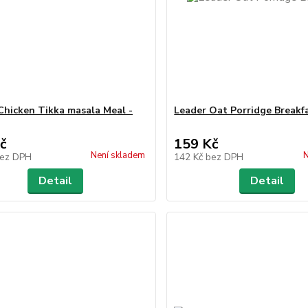
Chicken Tikka masala Meal -
Leader Oat Porridge Breakf
č
159 Kč
Není skladem
N
ez DPH
142 Kč
bez DPH
Detail
Detail