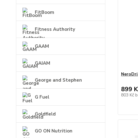
FitBoom
Fitness Authority
GAAM
GAIAM
NeroDri
George and Stephen
899 K
803 Kč
b
G Fuel
Goldfield
GO ON Nutrition