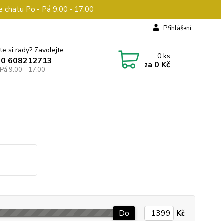
e chatu Po - Pá 9.00 - 17.00
Přihlášení
te si rady? Zavolejte.
0
ks
20 608212713
za
0 Kč
 Pá 9.00 - 17.00
Do
Kč