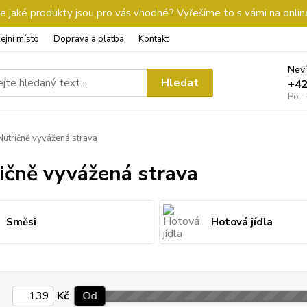
 jaké produkty jsou pro vás vhodné? Vyřešíme to s vámi na onlin
ejní místo
Doprava a platba
Kontakt
Neví
Hledat
+4
Po -
utričně vyvážená strava
ičně vyvážená strava
Směsi
Hotová jídla
Kč
Od