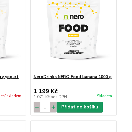
ry yogurt
NeroDrinks NERO Food banana 1000 g
1 199 Kč
ení skladem
Skladem
1 071 Kč
bez DPH
Přidat do košíku