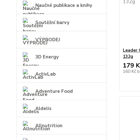
Naučné publikace a knihy
Soutěžní barvy
VÝPRODEJ
Leader 
132g
3D Energy
179 K
160 Kč
b
ActivLab
Adventure Food
Aldelis
Allnutrition