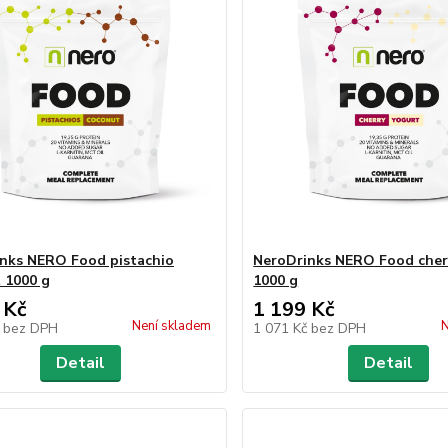
nks NERO Food pistachio
NeroDrinks NERO Food cher
 1000 g
1000 g
 Kč
1 199 Kč
Není skladem
N
č
bez DPH
1 071 Kč
bez DPH
Detail
Detail