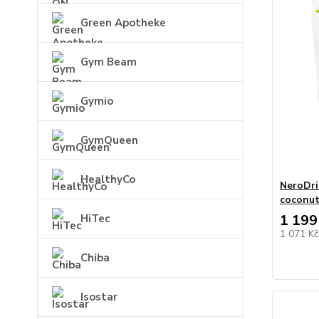
Green Apotheke
Gym Beam
Gymio
GymQueen
HealthyCo
NeroDri
coconut
1 199
HiTec
1 071 K
Chiba
Isostar