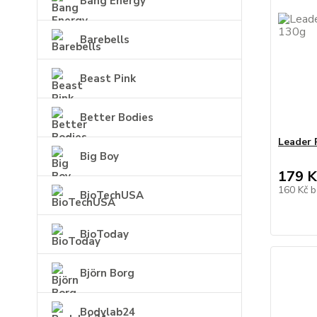
Bang Energy
Barebells
Beast Pink
Better Bodies
Leader 
Big Boy
179 K
160 Kč
b
BioTechUSA
BioToday
Björn Borg
Bodylab24