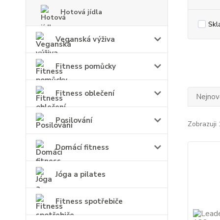
Hotová jídla
Skl
Veganská výživa
Fitness pomůcky
Fitness oblečení
Nejnově
Posilování
Zobrazuji 
Domácí fitness
Jóga a pilates
Fitness spotřebiče