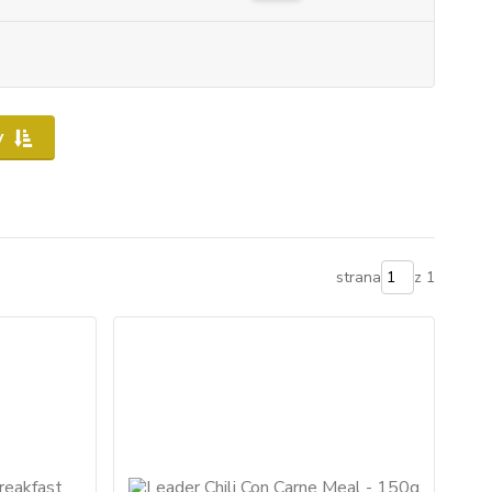
y
strana
z 1