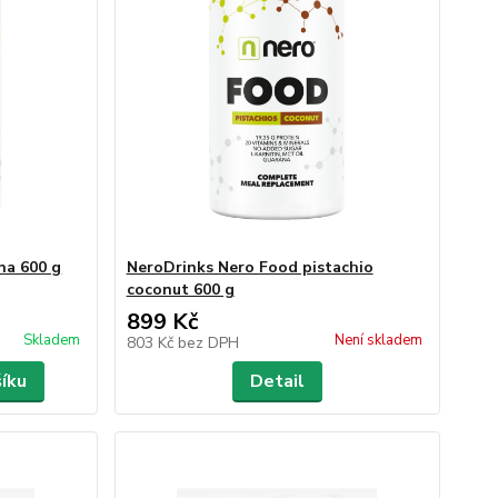
na 600 g
NeroDrinks Nero Food pistachio
coconut 600 g
899 Kč
Skladem
Není skladem
803 Kč
bez DPH
šíku
Detail