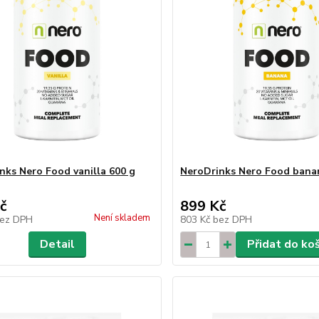
nks Nero Food vanilla 600 g
NeroDrinks Nero Food bana
č
899 Kč
Není skladem
ez DPH
803 Kč
bez DPH
Detail
Přidat do ko