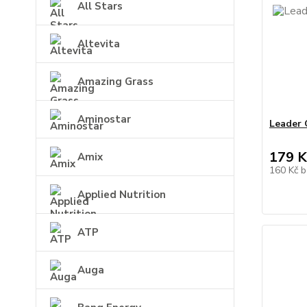
All Stars
Altevita
Amazing Grass
Aminostar
Leader 
179 K
Amix
160 Kč
b
Applied Nutrition
ATP
Auga