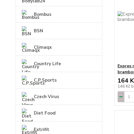
Bombus
BSN
Climaqx
Country Life
Expres 
brambo
164 K
C.P.Sports
146 Kč
b
Czech Virus
Diet Food
Extrifit