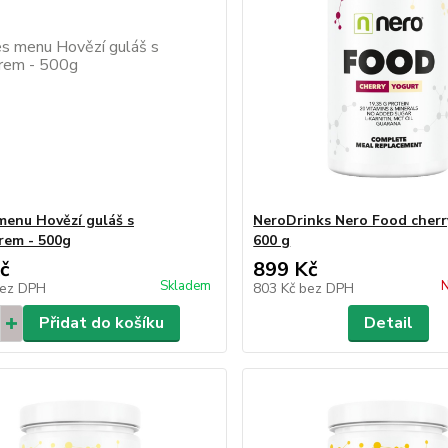
menu Hovězí guláš s
NeroDrinks Nero Food cherr
rem - 500g
600 g
č
899 Kč
Skladem
N
ez DPH
803 Kč
bez DPH
Přidat do košíku
Detail