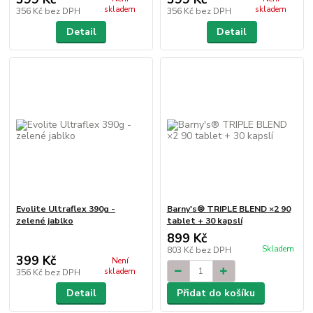
skladem
skladem
356 Kč
bez DPH
356 Kč
bez DPH
Detail
Detail
Evolite Ultraflex 390g -
Barny's® TRIPLE BLEND ×2 90
zelené jablko
tablet + 30 kapslí
899 Kč
Skladem
803 Kč
bez DPH
399 Kč
Není
skladem
356 Kč
bez DPH
Detail
Přidat do košíku