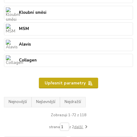
Kloubní směsi
MSM
Alavis
Collagen
Upřesnit parametry
Nejnovější
Nejlevnější
Nejdražší
Zobrazuji 1-72 z 118
strana
z 2
další