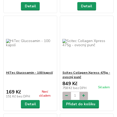
Detail
Detail
HiTec Glucosamin - 100 kapslí
Scitec Collagen Xpress 475g -
ovocný punč
849 Kč
Skladem
758 Kč
bez DPH
169 Kč
Není
skladem
151 Kč
bez DPH
Detail
Přidat do košíku