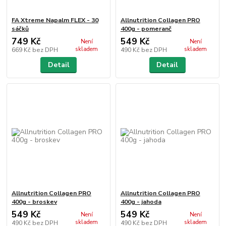
FA Xtreme Napalm FLEX - 30
Allnutrition Collagen PRO
sáčků
400g - pomeranč
749 Kč
549 Kč
Není
Není
skladem
skladem
669 Kč
bez DPH
490 Kč
bez DPH
Detail
Detail
Allnutrition Collagen PRO
Allnutrition Collagen PRO
400g - broskev
400g - jahoda
549 Kč
549 Kč
Není
Není
skladem
skladem
490 Kč
bez DPH
490 Kč
bez DPH