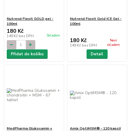
Nutrend Flexit GOLD gel -
Nutrend Flexit Gold ICE Gel -
100ml
100ml
180 Kč
Skladem
149 Kč
bez DPH
180 Kč
Není
skladem
149 Kč
bez DPH
Přidat do košíku
Detail
MedPharma Glukosamin +
Amix OptiMSM® - 120 kapslí