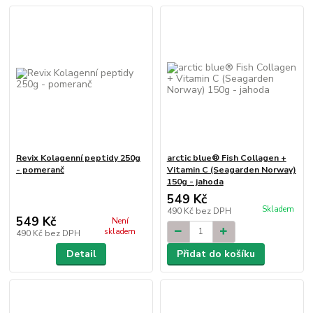
Revix Kolagenní peptidy 250g
arctic blue® Fish Collagen +
- pomeranč
Vitamin C (Seagarden Norway)
150g - jahoda
549 Kč
Skladem
490 Kč
bez DPH
549 Kč
Není
skladem
490 Kč
bez DPH
Detail
Přidat do košíku