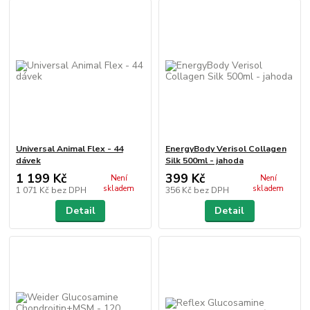
Universal Animal Flex - 44
EnergyBody Verisol Collagen
dávek
Silk 500ml - jahoda
1 199 Kč
399 Kč
Není
Není
skladem
skladem
1 071 Kč
bez DPH
356 Kč
bez DPH
Detail
Detail