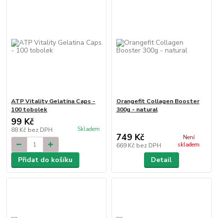
ATP Vitality Gelatina Caps -
Orangefit Collagen Booster
100 tobolek
300g - natural
99 Kč
Skladem
88 Kč
bez DPH
749 Kč
Není
skladem
669 Kč
bez DPH
Přidat do košíku
Detail