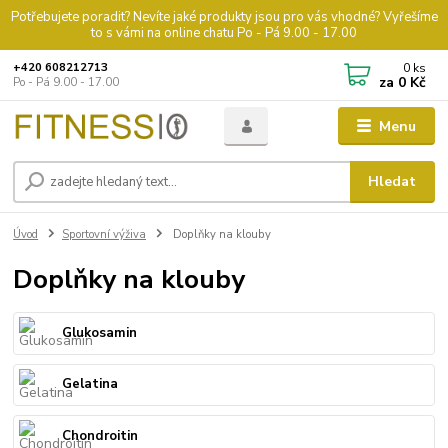
Potřebujete poradit? Nevíte jaké produkty jsou pro vás vhodné? Vyřešíme
to s vámi na online chatu Po - Pá 9.00 - 17.00
0
ks
+420 608212713
za
0 Kč
Po - Pá 9.00 - 17.00
Menu
Hledat
Úvod
Sportovní výživa
Doplňky na klouby
Doplňky na klouby
Glukosamin
Gelatina
Chondroitin