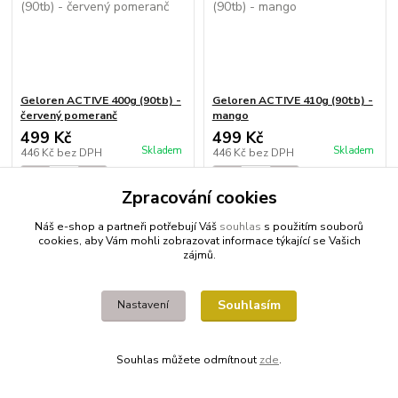
Geloren ACTIVE 400g (90tb) -
Geloren ACTIVE 410g (90tb) -
červený pomeranč
mango
499 Kč
499 Kč
Skladem
Skladem
446 Kč
bez DPH
446 Kč
bez DPH
Zpracování cookies
Přidat do košíku
Přidat do košíku
Náš e-shop a partneři potřebují Váš
souhlas
s použitím souborů
cookies, aby Vám mohli zobrazovat informace týkající se Vašich
Načíst další produkty (46)
zájmů.
strana
z 2
další
Souhlasím
Nastavení
Souhlas můžete odmítnout
zde
.
Doprava ZDARMA?
Poradíme s výběrem