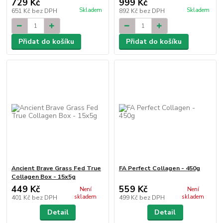
729 Kč
999 Kč
Skladem
Skladem
651 Kč
bez DPH
892 Kč
bez DPH
Přidat do košíku
Přidat do košíku
Ancient Brave Grass Fed True
FA Perfect Collagen - 450g
Collagen Box - 15x5g
449 Kč
559 Kč
Není
Není
skladem
skladem
401 Kč
bez DPH
499 Kč
bez DPH
Detail
Detail