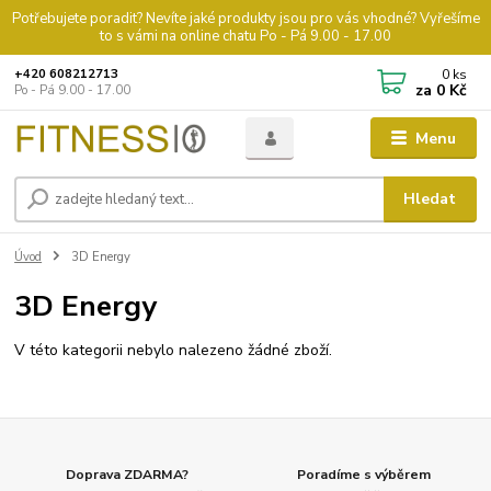
Potřebujete poradit? Nevíte jaké produkty jsou pro vás vhodné? Vyřešíme
to s vámi na online chatu Po - Pá 9.00 - 17.00
0
ks
+420 608212713
za
0 Kč
Po - Pá 9.00 - 17.00
Menu
Hledat
Úvod
3D Energy
3D Energy
V této kategorii nebylo nalezeno žádné zboží.
Doprava ZDARMA?
Poradíme s výběrem