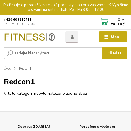
Potřebujete poradit? Nevíte jaké produkty jsou pro vás vhodné? Vyřešíme
to s vámi na online chatu Po - Pá 9.00 - 17.00
0
ks
+420 608212713
za
0 Kč
Po - Pá 9.00 - 17.00
Menu
Hledat
Úvod
Redcon1
Redcon1
V této kategorii nebylo nalezeno žádné zboží.
Doprava ZDARMA?
Poradíme s výběrem