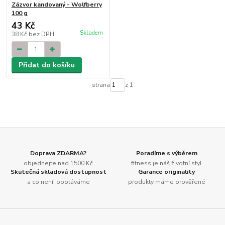
Zázvor kandovaný - Wolfberry
100 g
43 Kč
Skladem
38 Kč
bez DPH
Přidat do košíku
strana
z 1
Doprava ZDARMA?
Poradíme s výběrem
objednejte nad 1500 Kč
fitness je náš životní styl
Skutečná skladová dostupnost
Garance originality
a co není, poptáváme
produkty máme prověřené