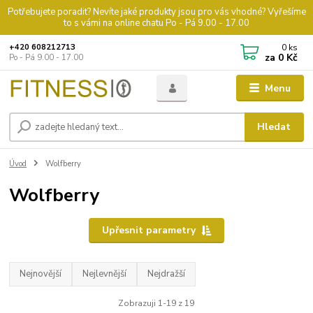
Potřebujete poradit? Nevíte jaké produkty jsou pro vás vhodné? Vyřešíme
to s vámi na online chatu Po - Pá 9.00 - 17.00
0
ks
+420 608212713
za
0 Kč
Po - Pá 9.00 - 17.00
Menu
Hledat
Úvod
Wolfberry
Wolfberry
Upřesnit parametry
Nejnovější
Nejlevnější
Nejdražší
Zobrazuji 1-19 z 19