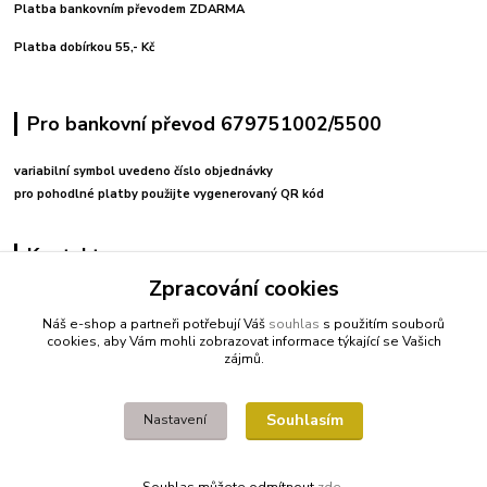
Platba bankovním převodem ZDARMA
Platba dobírkou 55,- Kč
Pro bankovní převod 679751002/5500
variabilní symbol uvedeno číslo objednávky
pro pohodlné platby použijte vygenerovaný QR kód
Kontakty
Zpracování cookies
+420 608212713
Náš e-shop a partneři potřebují Váš
souhlas
s použitím souborů
cookies, aby Vám mohli zobrazovat informace týkající se Vašich
fitnessio@post.cz
zájmů.
Souhlasím
Nastavení