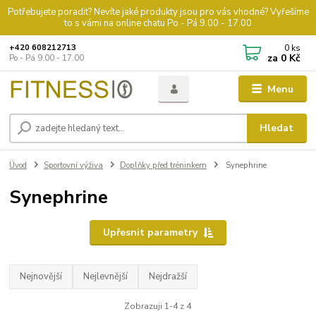
Potřebujete poradit? Nevíte jaké produkty jsou pro vás vhodné? Vyřešíme
to s vámi na online chatu Po - Pá 9.00 - 17.00
0
ks
+420 608212713
za
0 Kč
Po - Pá 9.00 - 17.00
Menu
Hledat
Úvod
Sportovní výživa
Doplňky před tréninkem
Synephrine
Synephrine
Upřesnit parametry
Nejnovější
Nejlevnější
Nejdražší
Zobrazuji 1-4 z 4