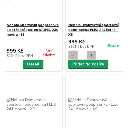
Nebbia Sportovní podprsenka
Nebbia Dvouvrstvá sportovní
se střední oporou ICONIC 230
podprsenka FLEX 241 černá -
modrá - M
XS
999 Kč
Skladem
826 Kč
bez DPH
999 Kč
Není
skladem
826 Kč
bez DPH
Detail
Přidat do košíku