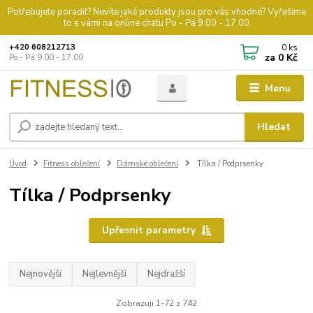
Potřebujete poradit? Nevíte jaké produkty jsou pro vás vhodné? Vyřešíme
to s vámi na online chatu Po - Pá 9.00 - 17.00
0
ks
+420 608212713
za
0 Kč
Po - Pá 9.00 - 17.00
Menu
Hledat
Úvod
Fitness oblečení
Dámské oblečení
Tílka / Podprsenky
Tílka / Podprsenky
Upřesnit parametry
Nejnovější
Nejlevnější
Nejdražší
Zobrazuji 1-72 z 742