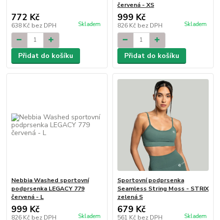
červená - XS
772 Kč
999 Kč
Skladem
Skladem
638 Kč
bez DPH
826 Kč
bez DPH
Přidat do košíku
Přidat do košíku
Nebbia Washed sportovní
Sportovní podprsenka
podprsenka LEGACY 779
Seamless String Moss - STRIX
červená - L
zelená S
999 Kč
679 Kč
Skladem
Skladem
826 Kč
bez DPH
561 Kč
bez DPH