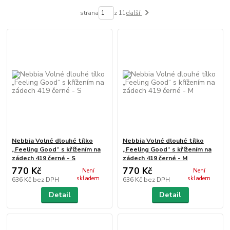
strana
z 11
další
Nebbia Volné dlouhé tílko
Nebbia Volné dlouhé tílko
„Feeling Good“ s křížením na
„Feeling Good“ s křížením na
zádech 419 černé - S
zádech 419 černé - M
770 Kč
770 Kč
Není
Není
skladem
skladem
636 Kč
bez DPH
636 Kč
bez DPH
Detail
Detail