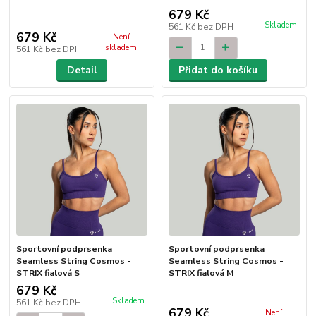
679 Kč
Skladem
561 Kč
bez DPH
679 Kč
Není
skladem
561 Kč
bez DPH
Detail
Přidat do košíku
Sportovní podprsenka
Sportovní podprsenka
Seamless String Cosmos -
Seamless String Cosmos -
STRIX fialová S
STRIX fialová M
679 Kč
Skladem
561 Kč
bez DPH
679 Kč
Není