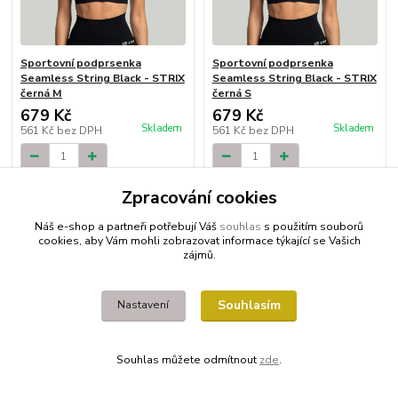
Sportovní podprsenka
Sportovní podprsenka
Seamless String Black - STRIX
Seamless String Black - STRIX
černá M
černá S
679 Kč
679 Kč
Skladem
Skladem
561 Kč
bez DPH
561 Kč
bez DPH
Přidat do košíku
Přidat do košíku
Zpracování cookies
Načíst další produkty (72)
Náš e-shop a partneři potřebují Váš
souhlas
s použitím souborů
cookies, aby Vám mohli zobrazovat informace týkající se Vašich
strana
z 11
další
zájmů.
Souhlasím
Nastavení
Souhlas můžete odmítnout
zde
.
Doprava ZDARMA?
Poradíme s výběrem
objednejte nad 1500 Kč
fitness je náš životní styl