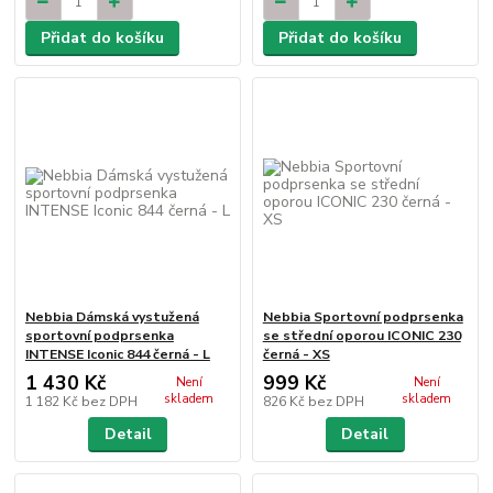
Přidat do košíku
Přidat do košíku
Nebbia Dámská vystužená
Nebbia Sportovní podprsenka
sportovní podprsenka
se střední oporou ICONIC 230
INTENSE Iconic 844 černá - L
černá - XS
1 430 Kč
999 Kč
Není
Není
skladem
skladem
1 182 Kč
bez DPH
826 Kč
bez DPH
Detail
Detail