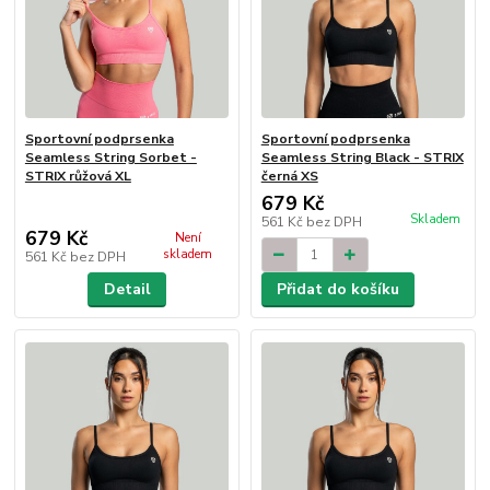
Sportovní podprsenka
Sportovní podprsenka
Seamless String Sorbet -
Seamless String Black - STRIX
STRIX růžová XL
černá XS
679 Kč
Skladem
561 Kč
bez DPH
679 Kč
Není
skladem
561 Kč
bez DPH
Detail
Přidat do košíku