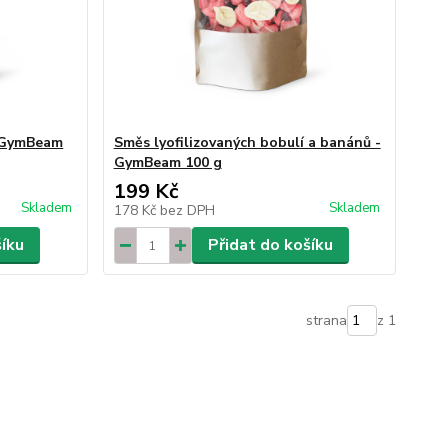
- GymBeam
Směs lyofilizovaných bobulí a banánů -
GymBeam 100 g
199 Kč
Skladem
Skladem
178 Kč
bez DPH
šíku
Přidat do košíku
strana
z 1