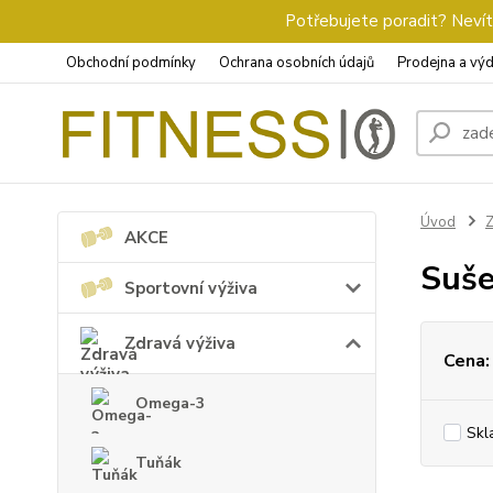
Potřebujete poradit? Nevíte
Obchodní podmínky
Ochrana osobních údajů
Prodejna a výd
Úvod
Z
AKCE
Suše
Sportovní výživa
Zdravá výživa
Cena:
Omega-3
Skl
Tuňák