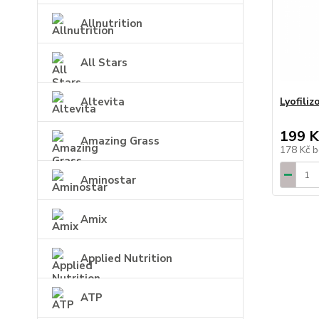
Allnutrition
All Stars
Altevita
Lyofili
199 K
Amazing Grass
178 Kč
b
Aminostar
Amix
Applied Nutrition
ATP