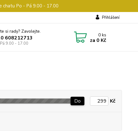
e chatu Po - Pá 9.00 - 17.00
Přihlášení
te si rady? Zavolejte.
0
ks
20 608212713
za
0 Kč
 Pá 9.00 - 17.00
Do
Kč