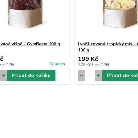
zované višně - GymBeam 100 g
Lyofilizovaný tropický mix 
100 g
č
199 Kč
Skladem
ez DPH
178 Kč
bez DPH
Přidat do košíku
Přidat do ko