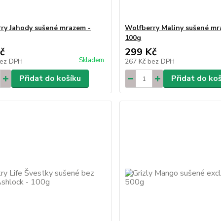
ry Jahody sušené mrazem -
Wolfberry Maliny sušené mr
100g
č
299 Kč
Skladem
ez DPH
267 Kč
bez DPH
Přidat do košíku
Přidat do ko