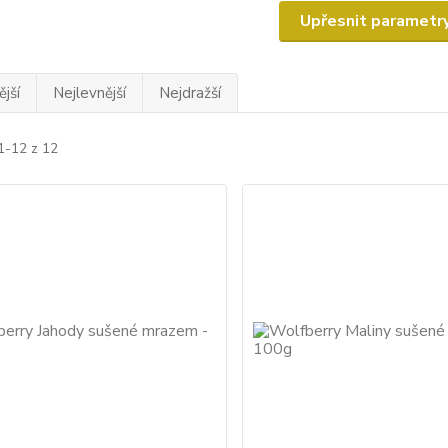
Upřesnit parametr
jší
Nejlevnější
Nejdražší
1-12 z 12