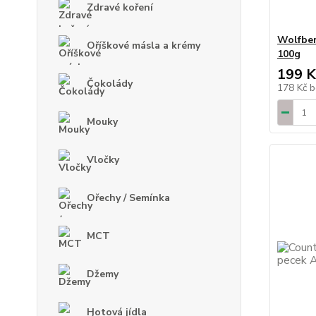
Zdravé koření
Wolfber
Oříškové másla a krémy
100g
199 K
Čokolády
178 Kč
b
Mouky
Vločky
Ořechy / Semínka
MCT
Džemy
Hotová jídla