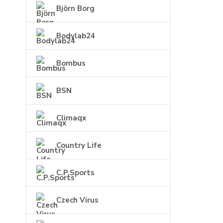
Björn Borg
Bodylab24
Bombus
BSN
Climaqx
Country Life
C.P.Sports
Czech Virus