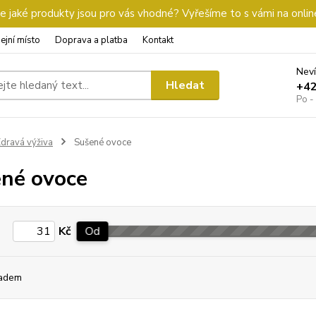
 jaké produkty jsou pro vás vhodné? Vyřešíme to s vámi na onlin
ejní místo
Doprava a platba
Kontakt
Neví
Hledat
+4
Po -
dravá výživa
Sušené ovoce
né ovoce
Kč
Od
adem