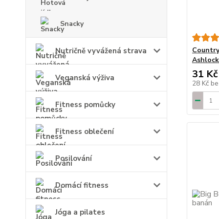
Snacky
Country
Nutričně vyvážená strava
Ashlock
31 Kč
Veganská výživa
28 Kč
be
Fitness pomůcky
Fitness oblečení
Posilování
Domácí fitness
Jóga a pilates