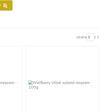
y
strana
z 1