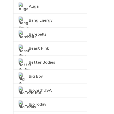
Auga
Bang Energy
Barebells
Beast Pink
Better Bodies
Big Boy
BioTechUSA
BioToday