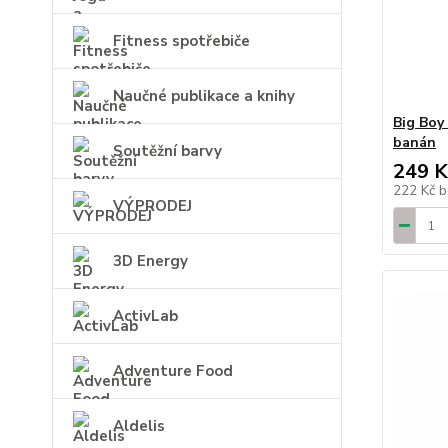
Fitness spotřebiče
Naučné publikace a knihy
Big Boy
banán
Soutěžní barvy
249 K
222 Kč
b
VÝPRODEJ
3D Energy
ActivLab
Adventure Food
Aldelis