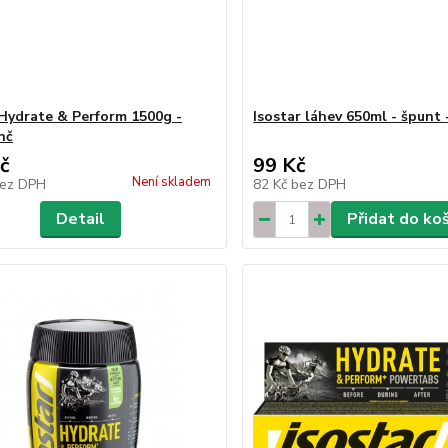
 Hydrate & Perform 1500g -
Isostar láhev 650ml - špunt 
nč
č
99 Kč
Není skladem
ez DPH
82 Kč
bez DPH
Detail
Přidat do ko