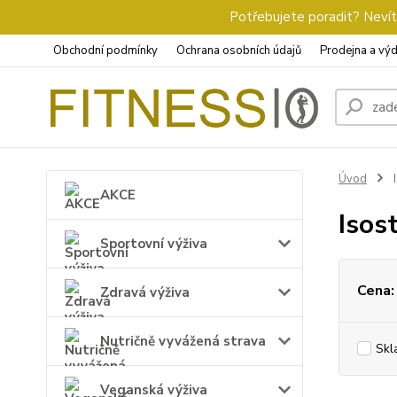
Potřebujete poradit? Nevíte
Obchodní podmínky
Ochrana osobních údajů
Prodejna a výd
Úvod
I
AKCE
Isos
Sportovní výživa
Cena:
Zdravá výživa
Nutričně vyvážená strava
Skl
Veganská výživa