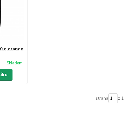
00 g orange
Skladem
šíku
strana
z 1