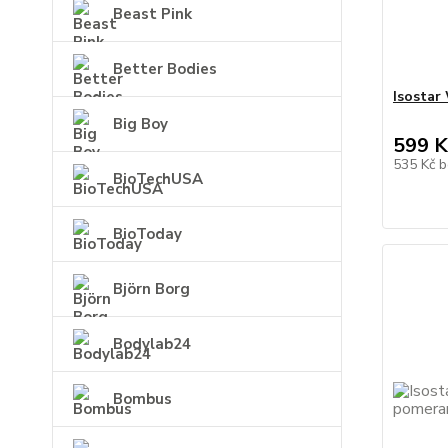
Beast Pink
Better Bodies
Isostar
Big Boy
599 K
535 Kč
b
BioTechUSA
BioToday
Björn Borg
Bodylab24
Bombus