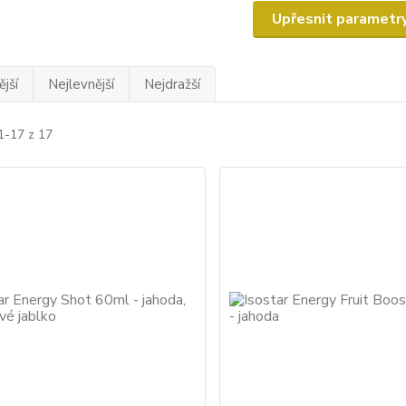
Upřesnit parametr
jší
Nejlevnější
Nejdražší
1-17 z 17