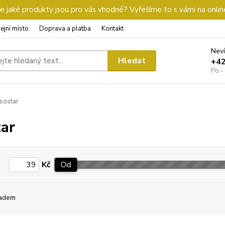
 jaké produkty jsou pro vás vhodné? Vyřešíme to s vámi na onlin
ejní místo
Doprava a platba
Kontakt
Neví
Hledat
+4
Po -
sostar
tar
Kč
Od
adem