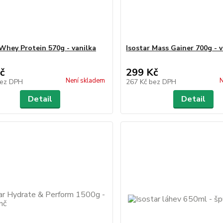
 Whey Protein 570g - vanilka
Isostar Mass Gainer 700g - v
č
299 Kč
Není skladem
N
ez DPH
267 Kč
bez DPH
Detail
Detail