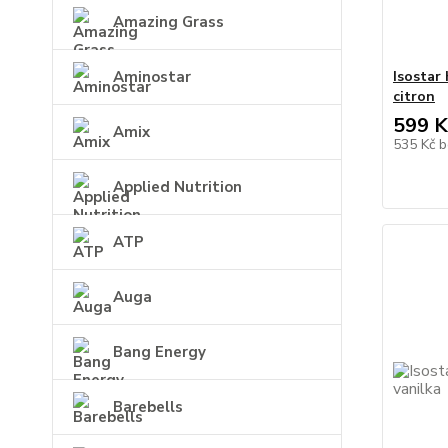
Amazing Grass
Aminostar
Isostar
citron
599 K
Amix
535 Kč
b
Applied Nutrition
ATP
Auga
Bang Energy
Barebells