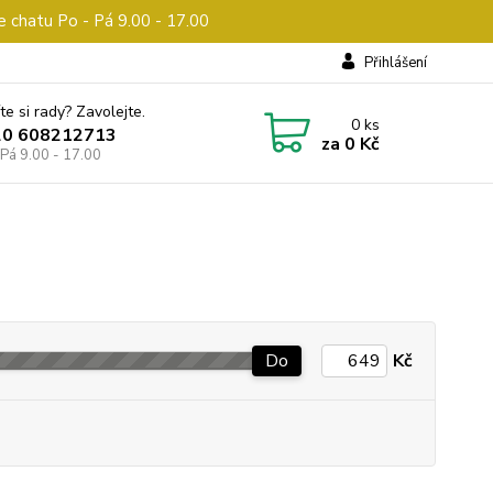
e chatu Po - Pá 9.00 - 17.00
Přihlášení
te si rady? Zavolejte.
0
ks
20 608212713
za
0 Kč
 Pá 9.00 - 17.00
Do
Kč