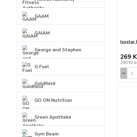
GAAM
GAIAM
Isostar
George and Stephen
269 K
240 Kč
b
G Fuel
Goldfield
GO ON Nutrition
Green Apotheke
Gym Beam