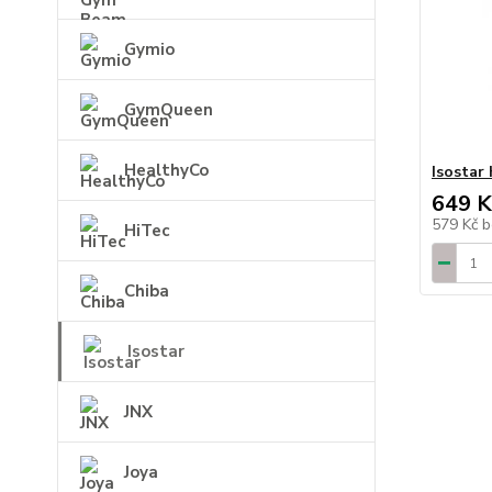
Gymio
GymQueen
HealthyCo
Isostar
649 K
579 Kč
b
HiTec
Chiba
Isostar
JNX
Joya