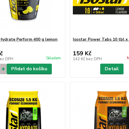
 Hydrate Perform 400 g lemon
Isostar Power Tabs 10 tbl x
č
159 Kč
Skladem
N
ez DPH
142 Kč
bez DPH
Přidat do košíku
Detail