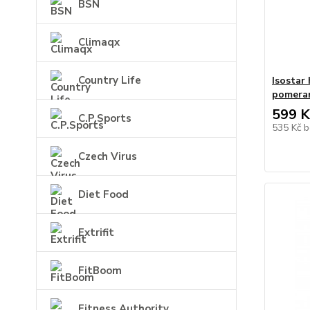
BSN
Climaqx
Country Life
Isostar
pomera
599 K
C.P.Sports
535 Kč
b
Czech Virus
Diet Food
Extrifit
FitBoom
Fitness Authority