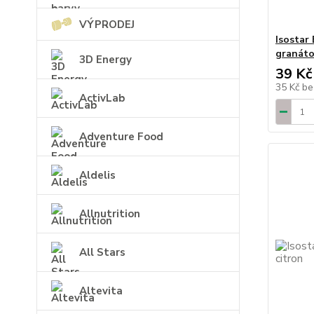
VÝPRODEJ
Isostar
granáto
3D Energy
39 Kč
35 Kč
be
ActivLab
Adventure Food
Aldelis
Allnutrition
All Stars
Altevita