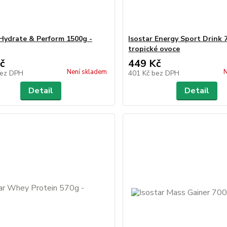
 Hydrate & Perform 1500g -
Isostar Energy Sport Drink 
tropické ovoce
č
449 Kč
Není skladem
N
ez DPH
401 Kč
bez DPH
Detail
Detail