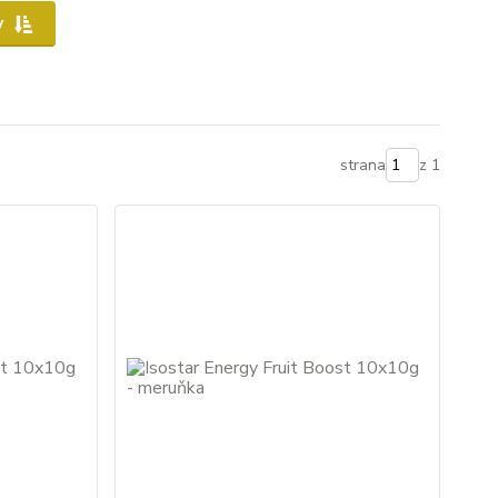
y
strana
z 1