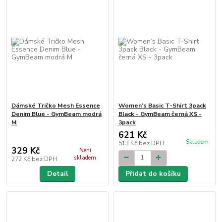
Dámské Tričko Mesh Essence
Women‘s Basic T-Shirt 3pack
Denim Blue - GymBeam modrá
Black - GymBeam černá XS -
M
3pack
621 Kč
Skladem
513 Kč
bez DPH
329 Kč
Není
skladem
272 Kč
bez DPH
Detail
Přidat do košíku