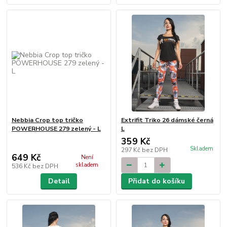
Nebbia Crop top tričko
Extrifit Triko 26 dámské černá
POWERHOUSE 279 zelený - L
L
359 Kč
Skladem
297 Kč
bez DPH
649 Kč
Není
skladem
536 Kč
bez DPH
Detail
Přidat do košíku