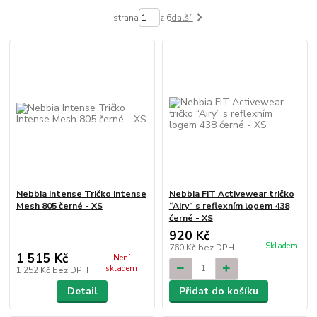
strana
z 6
další
Nebbia Intense Tričko Intense
Nebbia FIT Activewear tričko
Mesh 805 černé - XS
“Airy” s reflexním logem 438
černé - XS
920 Kč
Skladem
760 Kč
bez DPH
1 515 Kč
Není
skladem
1 252 Kč
bez DPH
Detail
Přidat do košíku