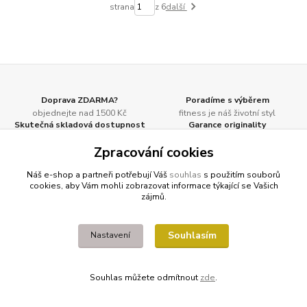
strana
z 6
další
Doprava ZDARMA?
Poradíme s výběrem
objednejte nad 1500 Kč
fitness je náš životní styl
Skutečná skladová dostupnost
Garance originality
a co není, poptáváme
produkty máme prověřené
Zpracování cookies
Náš e-shop a partneři potřebují Váš
souhlas
s použitím souborů
cookies, aby Vám mohli zobrazovat informace týkající se Vašich
zájmů.
Bestgreen.cz
- ječmen a chlorella
Profitpsa.cz
- vše pro psy
Artage.cz
- výtvarné potřeby
Souhlasím
Nastavení
GLS výdejní místa za 55,- KČ
Souhlas můžete odmítnout
zde
.
Naše nejlevnější varianta dopravy