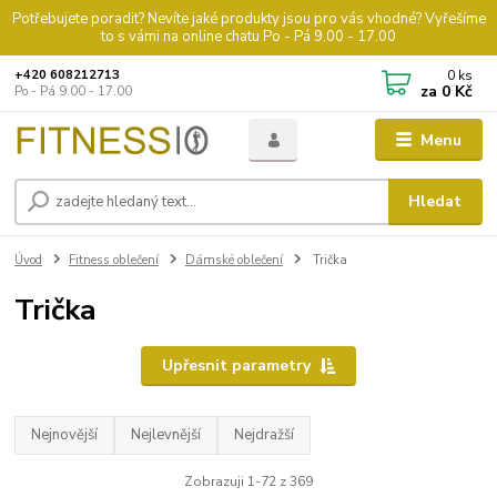
Potřebujete poradit? Nevíte jaké produkty jsou pro vás vhodné? Vyřešíme
to s vámi na online chatu Po - Pá 9.00 - 17.00
0
ks
+420 608212713
za
0 Kč
Po - Pá 9.00 - 17.00
Menu
Hledat
Úvod
Fitness oblečení
Dámské oblečení
Trička
Trička
Upřesnit parametry
Nejnovější
Nejlevnější
Nejdražší
Zobrazuji 1-72 z 369