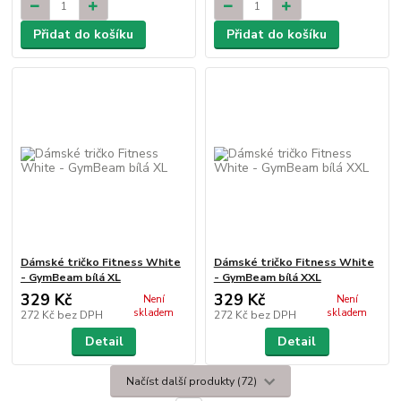
Přidat do košíku
Přidat do košíku
Dámské tričko Fitness White
Dámské tričko Fitness White
- GymBeam bílá XL
- GymBeam bílá XXL
329 Kč
329 Kč
Není
Není
skladem
skladem
272 Kč
bez DPH
272 Kč
bez DPH
Detail
Detail
Načíst další produkty (72)