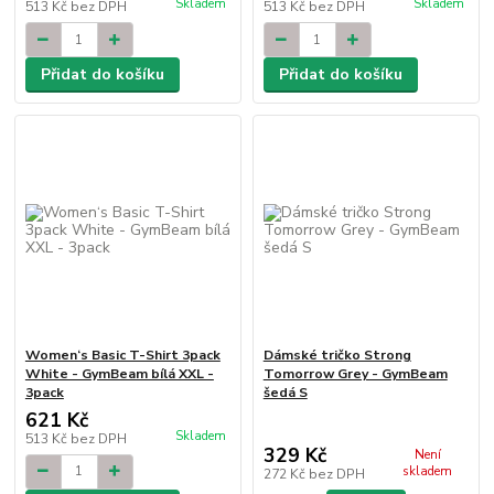
Skladem
Skladem
513 Kč
bez DPH
513 Kč
bez DPH
Přidat do košíku
Přidat do košíku
Women‘s Basic T-Shirt 3pack
Dámské tričko Strong
White - GymBeam bílá XXL -
Tomorrow Grey - GymBeam
3pack
šedá S
621 Kč
Skladem
513 Kč
bez DPH
329 Kč
Není
skladem
272 Kč
bez DPH