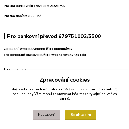
Platba bankovním převodem ZDARMA
Platba dobírkou 55,- Kč
Pro bankovní převod 679751002/5500
variabilní symbol uvedeno číslo objednávky
pro pohodlné platby použijte vygenerovaný QR kód
Kontakty
Zpracování cookies
+420 608212713
Náš e-shop a partneři potřebují Váš
souhlas
s použitím souborů
cookies, aby Vám mohli zobrazovat informace týkající se Vašich
fitnessio@post.cz
zájmů.
Souhlasím
Nastavení