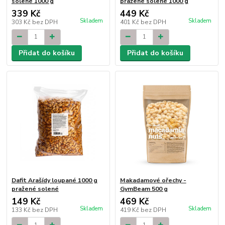
solené 1000 g
pražené solené 1000 g
339 Kč
449 Kč
Skladem
Skladem
303 Kč
bez DPH
401 Kč
bez DPH
Přidat do košíku
Přidat do košíku
Dafit Arašídy loupané 1000 g
Makadamové ořechy -
pražené solené
GymBeam 500 g
149 Kč
469 Kč
Skladem
Skladem
133 Kč
bez DPH
419 Kč
bez DPH