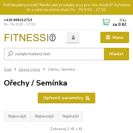
Potřebujete poradit? Nevíte jaké produkty jsou pro vás vhodné? Vyřešíme
to s vámi na online chatu Po - Pá 9.00 - 17.00
0
ks
+420 608212713
za
0 Kč
Po - Pá 9.00 - 17.00
Menu
Hledat
Úvod
Zdravá výživa
Ořechy / Semínka
Ořechy / Semínka
Upřesnit parametry
Nejnovější
Nejlevnější
Nejdražší
Zobrazuji 1-41 z 41