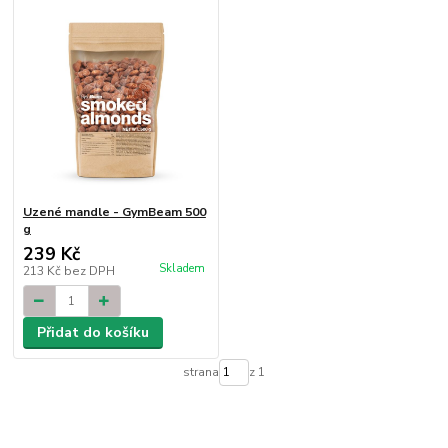
Uzené mandle - GymBeam 500
g
239 Kč
Skladem
213 Kč
bez DPH
Přidat do košíku
strana
z 1