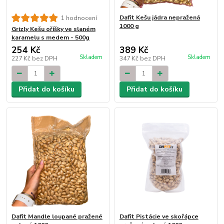
Dafit Kešu jádra nepražená
1 hodnocení
1000 g
Grizly Kešu oříšky ve slaném
karamelu s medem - 500g
254 Kč
389 Kč
Skladem
Skladem
227 Kč
bez DPH
347 Kč
bez DPH
Přidat do košíku
Přidat do košíku
Dafit Mandle loupané pražené
Dafit Pistácie ve skořápce