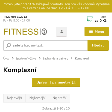
Potřebujete poradit? Nevíte jaké produkty jsou pro vás vhodné? Vyřešíme
to s vámi na online chatu Po - Pá 9.00 - 17.00
0
ks
+420 608212713
za
0 Kč
Po - Pá 9.00 - 17.00
Menu
Hledat
Úvod
Sportovní výživa
Sacharidy a gainery
Komplexní
Komplexní
Upřesnit parametry
Nejnovější
Nejlevnější
Nejdražší
Zobrazuji 1-10 z 10