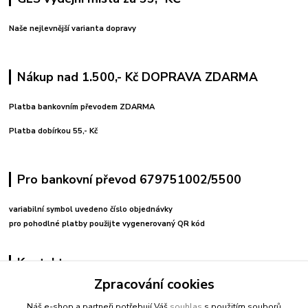
Naše nejlevnější varianta dopravy
Nákup nad 1.500,- Kč DOPRAVA ZDARMA
Platba bankovním převodem ZDARMA
Platba dobírkou 55,- Kč
Pro bankovní převod 679751002/5500
variabilní symbol uvedeno číslo objednávky
pro pohodlné platby použijte vygenerovaný QR kód
Kontakty
Zpracování cookies
+420 608212713
Náš e-shop a partneři potřebují Váš
souhlas
s použitím souborů