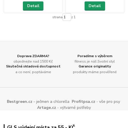
Detail
Detail
strana
z 1
Doprava ZDARMA?
Poradíme s výběrem
objednejte nad 1500 Kč
fitness je náš životní styl
Skutečná skladová dostupnost
Garance originality
a co není, poptáváme
produkty máme prověřené
Bestgreen.cz
- ječmen a chlorella
Profitpsa.cz
- vše pro psy
Artage.cz
- výtvarné potřeby
GLS výdejní místa za 55,- KČ