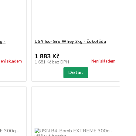
g -
USN Iso-Gro Whey 2kg - čokoláda
1 883 Kč
ení skladem
Není skladem
1 681 Kč
bez DPH
Detail