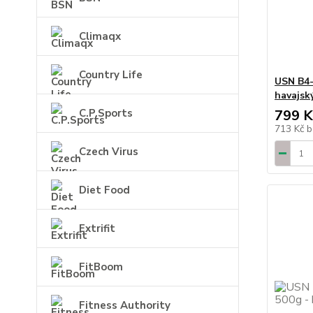
Climaqx
Country Life
USN B4
havajsk
C.P.Sports
799 K
713 Kč
b
Czech Virus
Diet Food
Extrifit
FitBoom
Fitness Authority