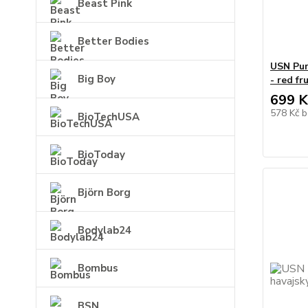
Beast Pink
Better Bodies
USN Pur
Big Boy
- red fru
699 K
578 Kč
b
BioTechUSA
BioToday
Björn Borg
Bodylab24
Bombus
BSN