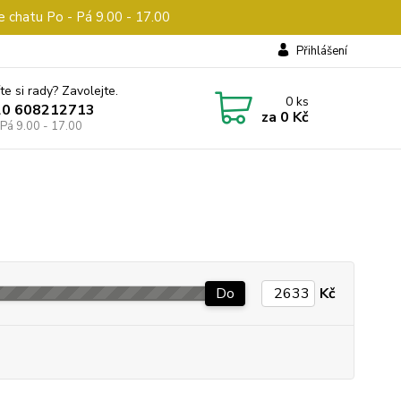
e chatu Po - Pá 9.00 - 17.00
Přihlášení
te si rady? Zavolejte.
0
ks
20 608212713
za
0 Kč
 Pá 9.00 - 17.00
Do
Kč