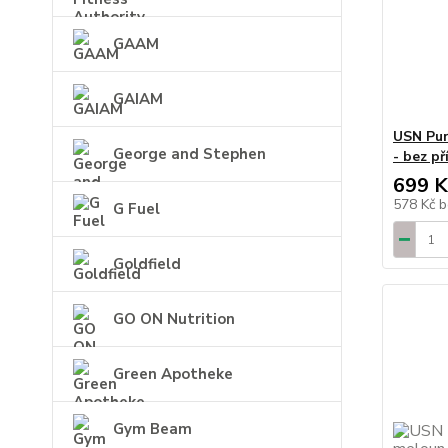
GAAM
GAIAM
USN Pur
George and Stephen
- bez př
699 K
578 Kč
b
G Fuel
Goldfield
GO ON Nutrition
Green Apotheke
Gym Beam