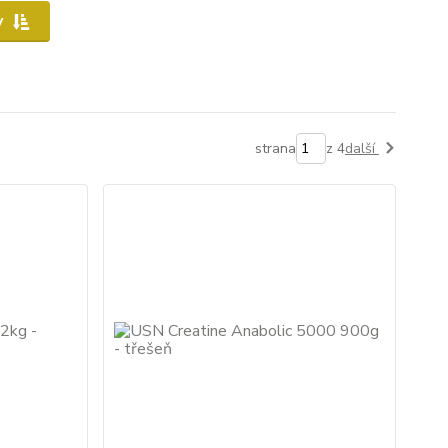
y
strana
z 4
další