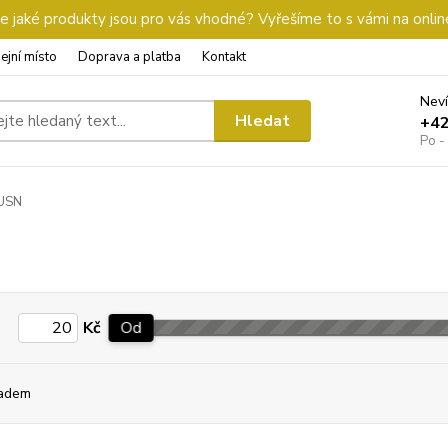
 jaké produkty jsou pro vás vhodné? Vyřešíme to s vámi na onlin
ejní místo
Doprava a platba
Kontakt
Neví
Hledat
+4
Po -
USN
Kč
Od
adem