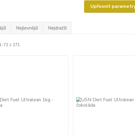
Upřesnit parametr
jší
Nejlevnější
Nejdražší
1-72 z 271