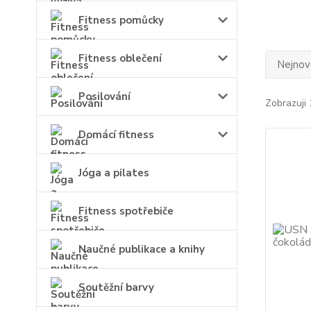
Fitness pomůcky
Fitness oblečení
Nejnově
Posilování
Zobrazuji 
Domácí fitness
Jóga a pilates
Fitness spotřebiče
Naučné publikace a knihy
Soutěžní barvy