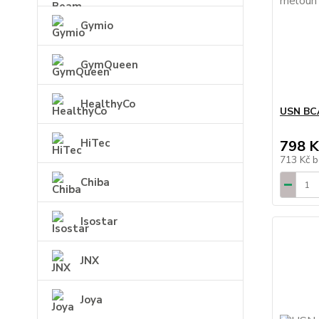
Gymio
GymQueen
HealthyCo
USN BC
HiTec
798 K
713 Kč
b
Chiba
Isostar
JNX
Joya