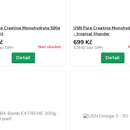
e Creatine Monohydrate 500g
USN Pure Creatine Monohyd
it
- tropical thunder
č
699 Kč
Není skladem
N
ez DPH
578 Kč
bez DPH
Detail
Detail