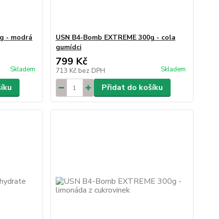
g - modrá
USN B4-Bomb EXTREME 300g - cola
gumídci
799 Kč
Skladem
Skladem
713 Kč
bez DPH
šíku
Přidat do košíku