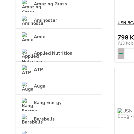
Amazing Grass
Aminostar
USN BCA
798 K
Amix
713 Kč
b
Applied Nutrition
ATP
Auga
Bang Energy
Barebells