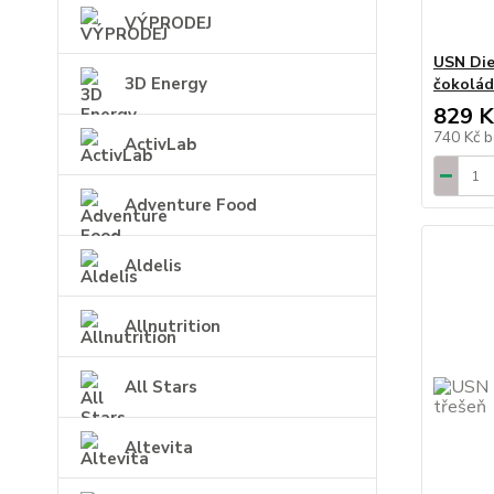
VÝPRODEJ
USN Die
3D Energy
čokolá
829 K
740 Kč
b
ActivLab
Adventure Food
Aldelis
Allnutrition
All Stars
Altevita