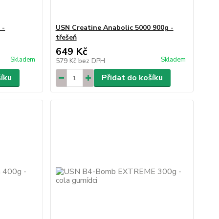
 -
USN Creatine Anabolic 5000 900g -
třešeň
649 Kč
Skladem
Skladem
579 Kč
bez DPH
šíku
Přidat do košíku