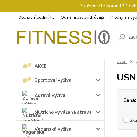
Potřebujete poradit? Nevíte
Obchodní podmínky
Ochrana osobních údajů
Prodejna a výd
Úvod
AKCE
USN
Sportovní výživa
Zdravá výživa
Cena:
Nutričně vyvážená strava
Skl
Veganská výživa