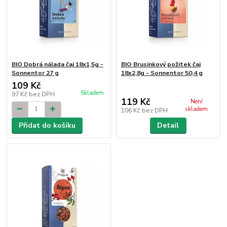
BIO Dobrá nálada čaj 18x1,5g -
BIO Brusinkový požitek čaj
Sonnentor 27 g
18x2,8g - Sonnentor 50,4 g
109 Kč
Skladem
97 Kč
bez DPH
119 Kč
Není
skladem
106 Kč
bez DPH
Přidat do košíku
Detail