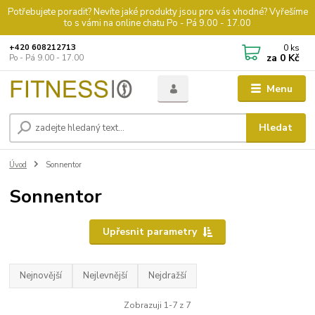
Potřebujete poradit? Nevíte jaké produkty jsou pro vás vhodné? Vyřešíme
to s vámi na online chatu Po - Pá 9.00 - 17.00
0
ks
+420 608212713
za
0 Kč
Po - Pá 9.00 - 17.00
Menu
Hledat
Úvod
Sonnentor
Sonnentor
Upřesnit parametry
Nejnovější
Nejlevnější
Nejdražší
Zobrazuji 1-7 z 7