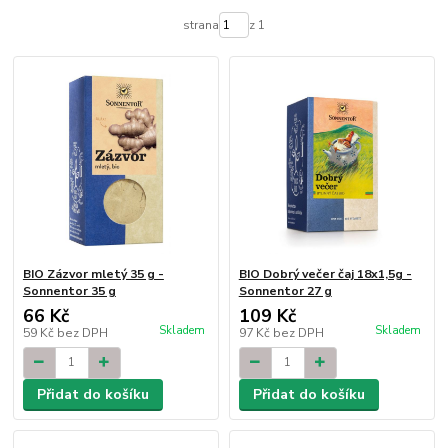
strana
z 1
BIO Zázvor mletý 35 g -
BIO Dobrý večer čaj 18x1,5g -
Sonnentor 35 g
Sonnentor 27 g
66 Kč
109 Kč
Skladem
Skladem
59 Kč
bez DPH
97 Kč
bez DPH
Přidat do košíku
Přidat do košíku