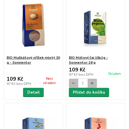
BIO Muškátový oříšek mletý 30
BIO Mátový čaj 18x1g -
g - Sonnentor
Sonnentor 18 g
109 Kč
Skladem
97 Kč
bez DPH
109 Kč
Není
skladem
97 Kč
bez DPH
Detail
Přidat do košíku