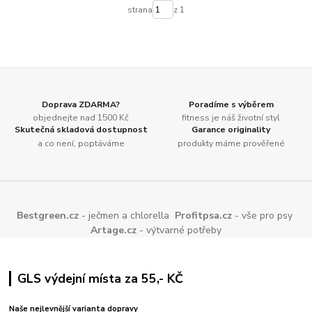
strana
z 1
Doprava ZDARMA?
Poradíme s výběrem
objednejte nad 1500 Kč
fitness je náš životní styl
Skutečná skladová dostupnost
Garance originality
a co není, poptáváme
produkty máme prověřené
Bestgreen.cz
- ječmen a chlorella
Profitpsa.cz
- vše pro psy
Artage.cz
- výtvarné potřeby
GLS výdejní místa za 55,- KČ
Naše nejlevnější varianta dopravy