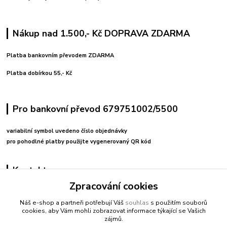
Nákup nad 1.500,- Kč DOPRAVA ZDARMA
Platba bankovním převodem ZDARMA
Platba dobírkou 55,- Kč
Pro bankovní převod 679751002/5500
variabilní symbol uvedeno číslo objednávky
pro pohodlné platby použijte vygenerovaný QR kód
Kontakty
Zpracování cookies
+420 608212713
Náš e-shop a partneři potřebují Váš
souhlas
s použitím souborů
cookies, aby Vám mohli zobrazovat informace týkající se Vašich
fitnessio@post.cz
zájmů.