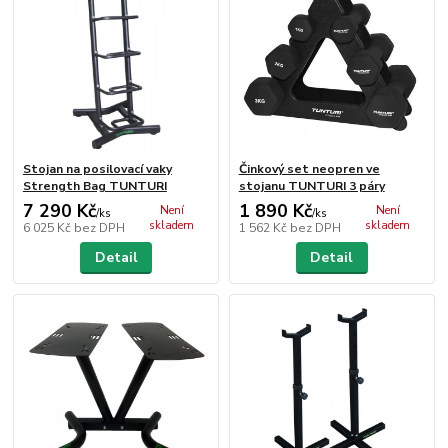
Stojan na posilovací vaky
Činkový set neopren ve
Strength Bag TUNTURI
stojanu TUNTURI 3 páry
7 290 Kč
1 890 Kč
Není
Není
/
ks
/
ks
skladem
skladem
6 025 Kč
bez DPH
1 562 Kč
bez DPH
Detail
Detail