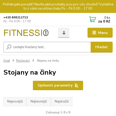
Potřebujete poradit? Nevíte jaké produkty jsou pro vás vhodné? Vyřešíme
to s vámi na online chatu Po - Pá 9.00 - 17.00
0
ks
+420 608212713
za
0 Kč
Po - Pá 9.00 - 17.00
Menu
Hledat
Úvod
Posilování
Stojany na činky
Stojany na činky
Upřesnit parametry
Nejnovější
Nejlevnější
Nejdražší
Zobrazuji 1-9 z 9