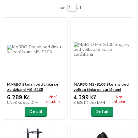
strana
z 1
MARBO Stojan pod činku se
MARBO MS-S108 Stojany pod
zarážkami MS-S105
velkou činku se zarážkami
6 289 Kč
4 399 Kč
Není
Není
skladem
skladem
5 198 Kč
bez DPH
3 636 Kč
bez DPH
Detail
Detail