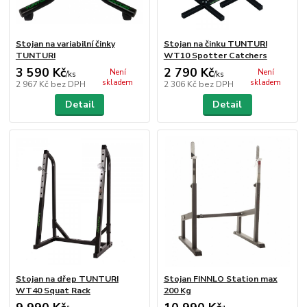
Stojan na variabilní činky
Stojan na činku TUNTURI
TUNTURI
WT10 Spotter Catchers
3 590 Kč
2 790 Kč
Není
Není
/
ks
/
ks
skladem
skladem
2 967 Kč
bez DPH
2 306 Kč
bez DPH
Detail
Detail
Stojan na dřep TUNTURI
Stojan FINNLO Station max
WT40 Squat Rack
200 Kg