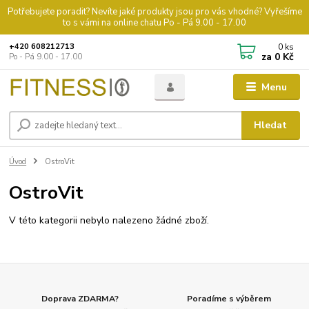
Potřebujete poradit? Nevíte jaké produkty jsou pro vás vhodné? Vyřešíme
to s vámi na online chatu Po - Pá 9.00 - 17.00
0
ks
+420 608212713
za
0 Kč
Po - Pá 9.00 - 17.00
Menu
Hledat
Úvod
OstroVit
OstroVit
V této kategorii nebylo nalezeno žádné zboží.
Doprava ZDARMA?
Poradíme s výběrem