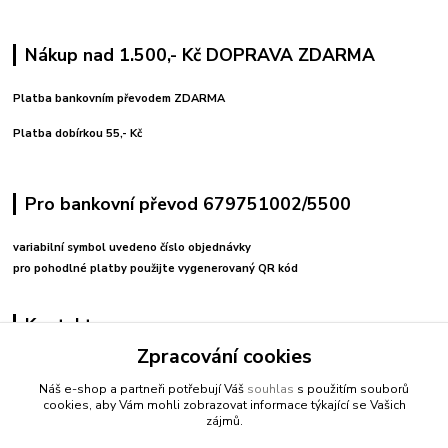
Nákup nad 1.500,- Kč DOPRAVA ZDARMA
Platba bankovním převodem ZDARMA
Platba dobírkou 55,- Kč
Pro bankovní převod 679751002/5500
variabilní symbol uvedeno číslo objednávky
pro pohodlné platby použijte vygenerovaný QR kód
Kontakty
Zpracování cookies
+420 608212713
Náš e-shop a partneři potřebují Váš
souhlas
s použitím souborů
cookies, aby Vám mohli zobrazovat informace týkající se Vašich
fitnessio@post.cz
zájmů.