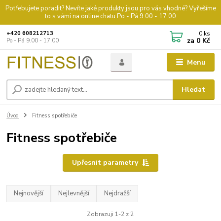
Potřebujete poradit? Nevíte jaké produkty jsou pro vás vhodné? Vyřešíme
to s vámi na online chatu Po - Pá 9.00 - 17.00
0
ks
+420 608212713
za
0 Kč
Po - Pá 9.00 - 17.00
Menu
Hledat
Úvod
Fitness spotřebiče
Fitness spotřebiče
Upřesnit parametry
Nejnovější
Nejlevnější
Nejdražší
Zobrazuji 1-2 z 2