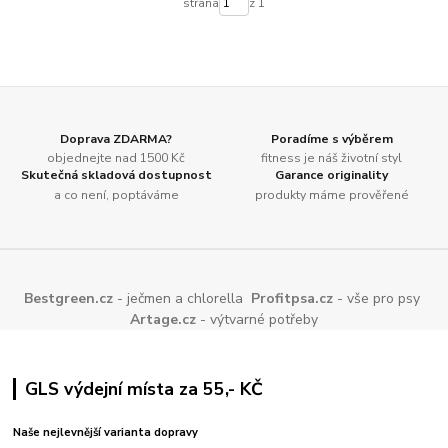
strana
z 1
Doprava ZDARMA?
Poradíme s výběrem
objednejte nad 1500 Kč
fitness je náš životní styl
Skutečná skladová dostupnost
Garance originality
a co není, poptáváme
produkty máme prověřené
Bestgreen.cz
- ječmen a chlorella
Profitpsa.cz
- vše pro psy
Artage.cz
- výtvarné potřeby
GLS výdejní místa za 55,- KČ
Naše nejlevnější varianta dopravy