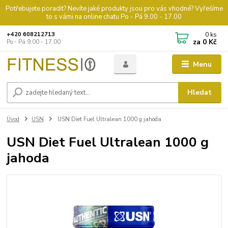
Potřebujete poradit? Nevíte jaké produkty jsou pro vás vhodné? Vyřešíme
to s vámi na online chatu Po - Pá 9.00 - 17.00
0
ks
+420 608212713
za
0 Kč
Po - Pá 9.00 - 17.00
Menu
Hledat
Úvod
USN
USN Diet Fuel Ultralean 1000 g jahoda
USN Diet Fuel Ultralean 1000 g
jahoda