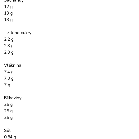
Sacharidy
12 g
13 g
13 g
- z toho cukry
2,2 g
2,3 g
2,3 g
Vláknina
7,4 g
7,3 g
7 g
Bílkoviny
25 g
25 g
25 g
Sůl
0,84 g