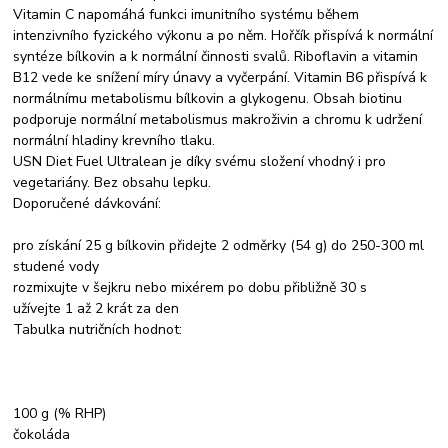
Vitamin C napomáhá funkci imunitního systému během
intenzivního fyzického výkonu a po něm. Hořčík přispívá k normální
syntéze bílkovin a k normální činnosti svalů. Riboflavin a vitamin
B12 vede ke snížení míry únavy a vyčerpání. Vitamin B6 přispívá k
normálnímu metabolismu bílkovin a glykogenu. Obsah biotinu
podporuje normální metabolismus makroživin a chromu k udržení
normální hladiny krevního tlaku.
USN Diet Fuel Ultralean je díky svému složení vhodný i pro
vegetariány. Bez obsahu lepku.
Doporučené dávkování:
pro získání 25 g bílkovin přidejte 2 odměrky (54 g) do 250-300 ml
studené vody
rozmixujte v šejkru nebo mixérem po dobu přibližně 30 s
užívejte 1 až 2 krát za den
Tabulka nutričních hodnot:
100 g (% RHP)
čokoláda