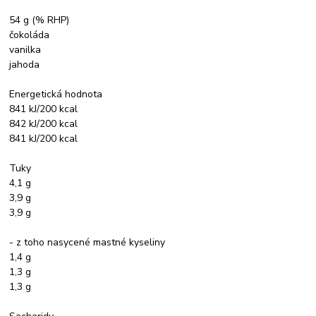
54 g (% RHP)
čokoláda
vanilka
jahoda
Energetická hodnota
841 kJ/200 kcal
842 kJ/200 kcal
841 kJ/200 kcal
Tuky
4,1 g
3,9 g
3,9 g
- z toho nasycené mastné kyseliny
1,4 g
1,3 g
1,3 g