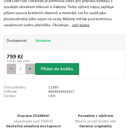
USN Diet Fuel Ultralean je prémiová směs pro přípravu koktejlu s
vysokým obsahem bílkovin a vlákniny. Tento výživný nápoj zajišťuje
příjem vysoce kvalitních vitaminů a minerálů, lze ho využít jako
plnohodnotné jídlo nejen na cesty. Můžete mít tak pod kontrolou
vyváženost svého jídelníčku. Obsahuje...
celý popis
Dostupnost
Skladem
799 Kč
713 Kč
bez DPH
Přidat do košíku
Číslo produktu:
12385
EAN kód:
6009644650347
Výrobce:
USN
Doprava ZDARMA?
Poradíme s výběrem
objednejte nad 1500 Kč
fitness je náš životní styl
Skutečná skladová dostupnost
Garance originality