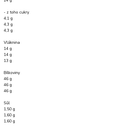
24 g
- z toho cukry
4,1 g
4,3 g
4,3 g
Vláknina
14 g
14 g
13 g
Bílkoviny
46 g
46 g
46 g
Sůl
1,50 g
1,60 g
1,60 g