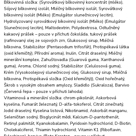
Bílkovinná složka: (Syrovátkový bílkovinný koncentrát (mléko),
Sójový bílkovinný izolát, Mléčný bílkovinný isolát, Syrovátkový
bílkovinný isolát (Mléko) (Emulgátor slunečnicový lecitin),
Hydrolyzovaný syrovátkový bíkovinný isolát (Mléko) (Emulgátor
Slunečnicový lecitin), Maltodextrin, Polydextrosa, Odtučněný
kakaový prášek – pouze v příchuti čokoláda, tukový prášek
(rafinovaný olej ze sojových zrn, Glukosový sirup, Mléčná
bílkovina, Stabilizátor (Pentasodium trifosfát), Protispékavá látka
(oxid křemičitý), Přírodní aroma), Inulin, Citrát draselný, Mléčný
minerální komplex, Zahuštovadla (Guarová guma, Xanthanová
guma), Aroma, Chlorid sodný, Stabilizátor (Celulosová guma),
Krém (Vysokoolejový slunečnicový olej, Glukosový sirup, Mléčná
bílkovina, Protispékavá složka (Oxid křemičitý)), Oxid hořečnatý,
Škrob s vysokým obsahem amylozy, Sladidlo (Sukraloza), Barvivo
(Červená řepa – pouze v příchuti Jahoda).
Vitaminová a minerální složka: chrom-pikolinát, Askorbová
kyselina, Fumarát železnatý, D-alfa-tokoferol, Citrát zinečnatý,
Jodid draselný, Kyselina listová, Nikotinamid, Askorbát manganu,
Seleničitan sodný, Bisglycinát mědi, Kalcium-D-pantothenát,
Retinyl palmitát, Kyanokobalamin, Pyridoxin hydrochlorid, D-Biotin,
Cholekalciferol, Thiamin hydrochlorid, Vitamin K1 (Riboflavin,