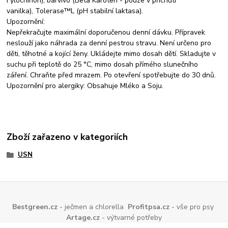
Fylochinon), barvivo (Beta Karoten - pouze v příchuti
vanilka), Tolerase™L (pH stabilní laktasa).
Upozornění:
Nepřekračujte maximální doporučenou denní dávku. Přípravek
neslouží jako náhrada za denní pestrou stravu. Není určeno pro
děti, těhotné a kojící ženy. Ukládejte mimo dosah dětí. Skladujte v
suchu při teplotě do 25 °C, mimo dosah přímého slunečního
záření. Chraňte před mrazem. Po otevření spotřebujte do 30 dnů.
Upozornění pro alergiky: Obsahuje Mléko a Soju.
Zboží zařazeno v kategoriích
USN
Bestgreen.cz
- ječmen a chlorella
Profitpsa.cz
- vše pro psy
Artage.cz
- výtvarné potřeby