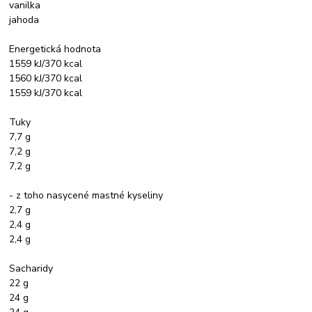
vanilka
jahoda
Energetická hodnota
1559 kJ/370 kcal
1560 kJ/370 kcal
1559 kJ/370 kcal
Tuky
7,7 g
7,2 g
7,2 g
- z toho nasycené mastné kyseliny
2,7 g
2,4 g
2,4 g
Sacharidy
22 g
24 g