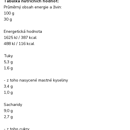
Tabulka nutričních hodnot:
Průměrný obsah energie a živin:
100 g
30 g
Energetická hodnota
1625 kJ / 387 kcal
488 kJ / 116 kcal
Tuky
5,3 g
1,6 g
- z toho nasycené mastné kyseliny
3,4 g
1,0 g
Sacharidy
9,0 g
2,7 g
- z toho cukry