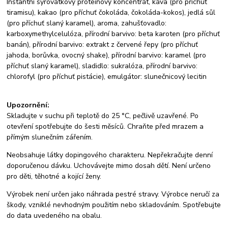
Instantní syrovátkový proteinový koncentrát, káva (pro příchuť
tiramisu), kakao (pro příchuť čokoláda, čokoláda-kokos), jedlá sůl
(pro příchuť slaný karamel), aroma, zahušťovadlo:
karboxymethylcelulóza, přírodní barvivo: beta karoten (pro příchuť
banán), přírodní barvivo: extrakt z červené řepy (pro příchuť
jahoda, borůvka, ovocný shake), přírodní barvivo: karamel (pro
příchuť slaný karamel), sladidlo: sukralóza, přírodní barvivo:
chlorofyl (pro příchuť pistácie), emulgátor: slunečnicový lecitin
Upozornění:
Skladujte v suchu při teplotě do 25 °C, pečlivě uzavřené. Po
otevření spotřebujte do šesti měsíců. Chraňte před mrazem a
přímým slunečním zářením.
Neobsahuje látky dopingového charakteru. Nepřekračujte denní
doporučenou dávku. Uchovávejte mimo dosah dětí. Není určeno
pro děti, těhotné a kojící ženy.
Výrobek není určen jako náhrada pestré stravy. Výrobce neručí za
škody, vzniklé nevhodným použitím nebo skladováním. Spotřebujte
do data uvedeného na obalu.