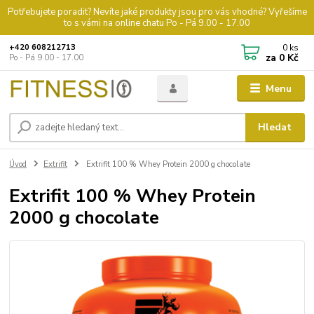
Potřebujete poradit? Nevíte jaké produkty jsou pro vás vhodné? Vyřešíme
to s vámi na online chatu Po - Pá 9.00 - 17.00
0
ks
+420 608212713
za
0 Kč
Po - Pá 9.00 - 17.00
Menu
Hledat
Úvod
Extrifit
Extrifit 100 % Whey Protein 2000 g chocolate
Extrifit 100 % Whey Protein
2000 g chocolate