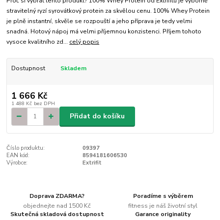
Proč si vybrat tento produkt? 100% Whey Protein od Extrifitu je výborně
stravitelný ryzí syrovátkový protein za skvělou cenu. 100% Whey Protein
je plně instantní, skvěle se rozpouští a jeho příprava je tedy velmi
snadná. Hotový nápoj má velmi příjemnou konzistenci. Příjem tohoto
vysoce kvalitního zd...
celý popis
Dostupnost
Skladem
1 666 Kč
1 488 Kč
bez DPH
Přidat do košíku
Číslo produktu:
09397
EAN kód:
8594181606530
Výrobce:
Extrifit
Doprava ZDARMA?
Poradíme s výběrem
objednejte nad 1500 Kč
fitness je náš životní styl
Skutečná skladová dostupnost
Garance originality