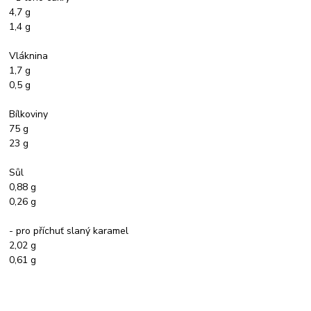
4,7 g
1,4 g
Vláknina
1,7 g
0,5 g
Bílkoviny
75 g
23 g
Sůl
0,88 g
0,26 g
- pro příchuť slaný karamel
2,02 g
0,61 g