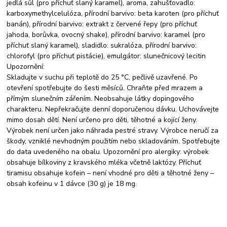
jedlá sůl (pro příchuť slaný karamel), aroma, zahušťovadlo:
karboxymethylcelulóza, přírodní barvivo: beta karoten (pro příchuť
banán), přírodní barvivo: extrakt z červené řepy (pro příchuť
jahoda, borůvka, ovocný shake), přírodní barvivo: karamel (pro
příchuť slaný karamel), sladidlo: sukralóza, přírodní barvivo:
chlorofyl (pro příchuť pistácie), emulgátor: slunečnicový lecitin
Upozornění:
Skladujte v suchu při teplotě do 25 °C, pečlivě uzavřené. Po
otevření spotřebujte do šesti měsíců. Chraňte před mrazem a
přímým slunečním zářením. Neobsahuje látky dopingového
charakteru. Nepřekračujte denní doporučenou dávku. Uchovávejte
mimo dosah dětí. Není určeno pro děti, těhotné a kojící ženy.
Výrobek není určen jako náhrada pestré stravy. Výrobce neručí za
škody, vzniklé nevhodným použitím nebo skladováním. Spotřebujte
do data uvedeného na obalu. Upozornění pro alergiky: výrobek
obsahuje bílkoviny z kravského mléka včetně laktózy. Příchuť
tiramisu obsahuje kofein – není vhodné pro děti a těhotné ženy –
obsah kofeinu v 1 dávce (30 g) je 18 mg.