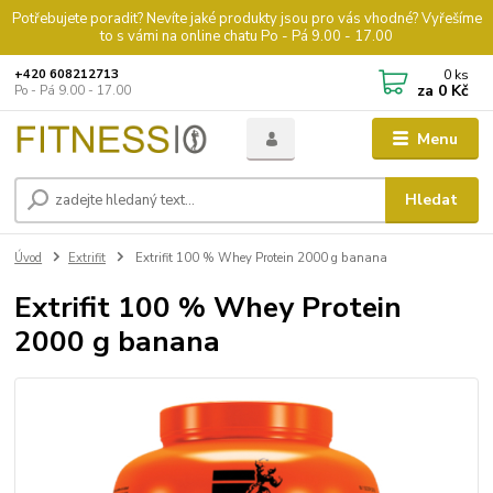
Potřebujete poradit? Nevíte jaké produkty jsou pro vás vhodné? Vyřešíme
to s vámi na online chatu Po - Pá 9.00 - 17.00
0
ks
+420 608212713
za
0 Kč
Po - Pá 9.00 - 17.00
Menu
Hledat
Úvod
Extrifit
Extrifit 100 % Whey Protein 2000 g banana
Extrifit 100 % Whey Protein
2000 g banana