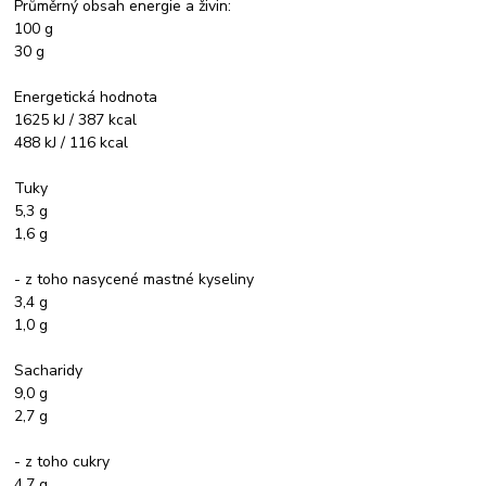
Průměrný obsah energie a živin:
100 g
30 g
Energetická hodnota
1625 kJ / 387 kcal
488 kJ / 116 kcal
Tuky
5,3 g
1,6 g
- z toho nasycené mastné kyseliny
3,4 g
1,0 g
Sacharidy
9,0 g
2,7 g
- z toho cukry
4,7 g