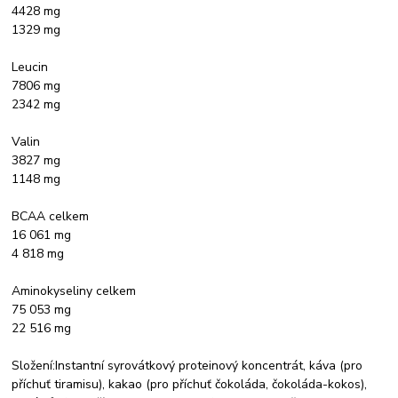
4428 mg
1329 mg
Leucin
7806 mg
2342 mg
Valin
3827 mg
1148 mg
BCAA celkem
16 061 mg
4 818 mg
Aminokyseliny celkem
75 053 mg
22 516 mg
Složení:Instantní syrovátkový proteinový koncentrát, káva (pro
příchuť tiramisu), kakao (pro příchuť čokoláda, čokoláda-kokos),