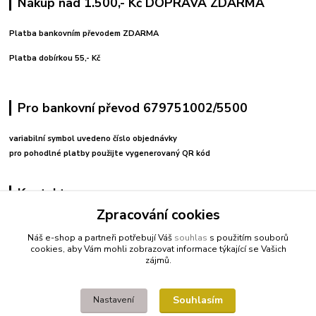
Nákup nad 1.500,- Kč DOPRAVA ZDARMA
Platba bankovním převodem ZDARMA
Platba dobírkou 55,- Kč
Pro bankovní převod 679751002/5500
variabilní symbol uvedeno číslo objednávky
pro pohodlné platby použijte vygenerovaný QR kód
Kontakty
Zpracování cookies
+420 608212713
Náš e-shop a partneři potřebují Váš
souhlas
s použitím souborů
cookies, aby Vám mohli zobrazovat informace týkající se Vašich
fitnessio@post.cz
zájmů.
Souhlasím
Nastavení