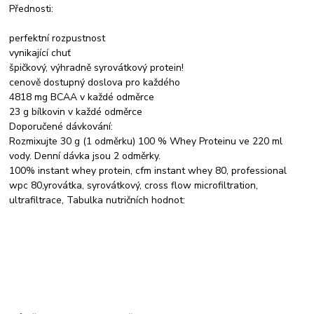
Přednosti:
perfektní rozpustnost
vynikající chuť
špičkový, výhradně syrovátkový protein!
cenově dostupný doslova pro každého
4818 mg BCAA v každé odměrce
23 g bílkovin v každé odměrce
Doporučené dávkování:
Rozmixujte 30 g (1 odměrku) 100 % Whey Proteinu ve 220 ml
vody. Denní dávka jsou 2 odměrky.
100% instant whey protein, cfm instant whey 80, professional
wpc 80,yrovátka, syrovátkový, cross flow microfiltration,
ultrafiltrace, Tabulka nutričních hodnot: