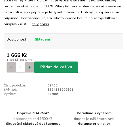
100% Whey Protein od Extrifitu je výborně stravitelný ryzí syrovátkový
protein za skvělou cenu. 100% Whey Protein je plně instantní, skvěle se
rozpouští a jeho příprava je tedy velmi snadná. Hotový nápoj má velmi
příjemnou konzistenci. Příjem tohoto vysoce kvalitního zdroje bílkovin
přispívá k růstu...
celý popis
Dostupnost
Skladem
1 666 Kč
1 488 Kč
bez DPH
Přidat do košíku
Číslo produktu:
09400
EAN kód:
8594181606561
Výrobce:
Extrifit
Doprava ZDARMA?
Poradíme s výběrem
objednejte nad 1500 Kč
fitness je náš životní styl
Skutečná skladová dostupnost
Garance originality