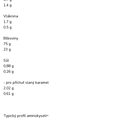
1,4 g
Vláknina
1,7 g
0,5 g
Bílkoviny
75 g
23 g
Sůl
0,88 g
0,26 g
- pro příchuť slaný karamel
2,02 g
0,61 g
Typický profil aminokyselin: