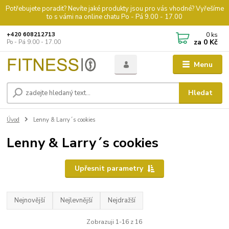
Potřebujete poradit? Nevíte jaké produkty jsou pro vás vhodné? Vyřešíme
to s vámi na online chatu Po - Pá 9.00 - 17.00
0
ks
+420 608212713
za
0 Kč
Po - Pá 9.00 - 17.00
Menu
Hledat
Úvod
Lenny & Larry´s cookies
Lenny & Larry´s cookies
Upřesnit parametry
Nejnovější
Nejlevnější
Nejdražší
Zobrazuji 1-16 z 16