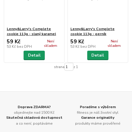
Lenny&Larry's Complete
Lenny&Larry's Complete
cookie 113g - slaný karamel
cookie 113g - perník
59 Kč
59 Kč
Není
Není
skladem
skladem
53 Kč
bez DPH
53 Kč
bez DPH
Detail
Detail
strana
z 1
Doprava ZDARMA?
Poradíme s výběrem
objednejte nad 1500 Kč
fitness je náš životní styl
Skutečná skladová dostupnost
Garance originality
a co není, poptáváme
produkty máme prověřené