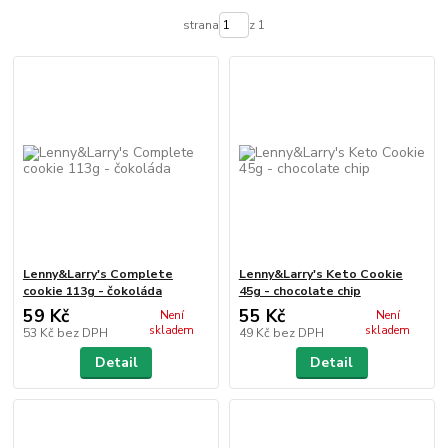
strana
z 1
Lenny&Larry's Complete
Lenny&Larry's Keto Cookie
cookie 113g - čokoláda
45g - chocolate chip
59 Kč
55 Kč
Není
Není
skladem
skladem
53 Kč
bez DPH
49 Kč
bez DPH
Detail
Detail