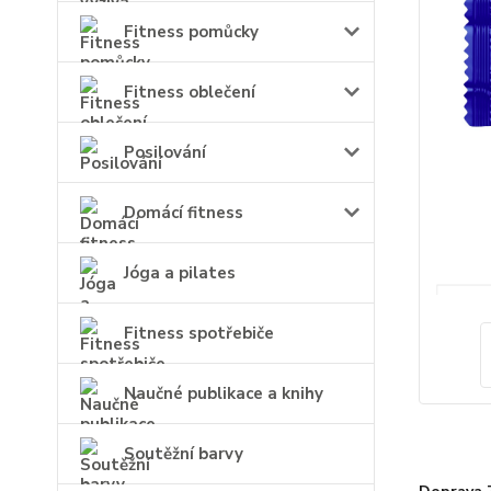
Fitness pomůcky
Fitness oblečení
Posilování
Domácí fitness
Jóga a pilates
Fitness spotřebiče
Naučné publikace a knihy
Soutěžní barvy