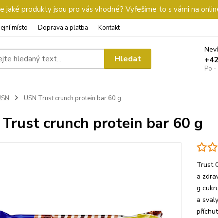
 jaké produkty jsou pro vás vhodné? Vyřešíme to s vámi na onlin
ejní místo
Doprava a platba
Kontakt
Neví
Hledat
+4
Po -
USN
USN Trust crunch protein bar 60 g
Trust crunch protein bar 60 g
Trust 
a zdrav
g cukr
a sval
příchut