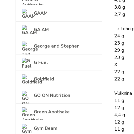
3,8 g
GAAM
2,7 g
- z toho 
GAIAM
24 g
23 g
George and Stephen
29 g
23 g
G Fuel
X
22 g
22 g
Goldfield
Vláknina
GO ON Nutrition
11 g
12 g
Green Apotheke
4,4 g
12 g
Gym Beam
11 g