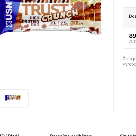
Dos
89
79 
Číslo p
Výrobc