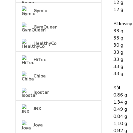
12 g
12 g
Gymio
Bílkoviny
GymQueen
33 g
33 g
HealthyCo
30 g
33 g
33 g
HiTec
33 g
33 g
Chiba
Sůl
Isostar
0,86 g
1,34 g
JNX
0,49 g
0,84 g
1,10 g
Joya
0,82 g