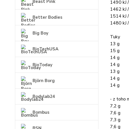
Beast Pink
1490 kJ /
1462 kJ /
1514 kJ /
Better Bodies
1480 kJ /
Big Boy
Tuky
13 g
BioTechUSA
15 g
14 g
14 g
BioToday
13 g
14 g
Björn Borg
14 g
Bodylab24
- z toho 
7,2 g
Bombus
7,6 g
7,3 g
7,6 g
BSN