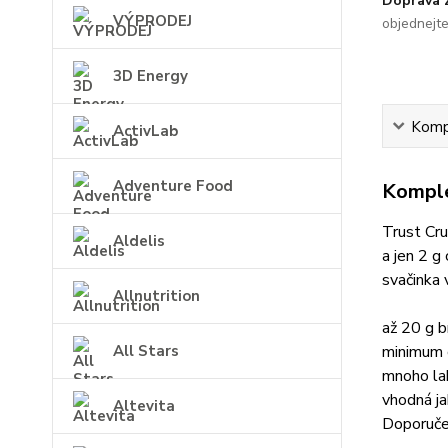
Doprava
VÝPRODEJ
objednejt
3D Energy
Kompl
ActivLab
Adventure Food
Komple
Trust Cru
Aldelis
a jen 2 g
svačinka 
Allnutrition
až 20 g b
minimum 
All Stars
mnoho lah
vhodná j
Altevita
Doporuče