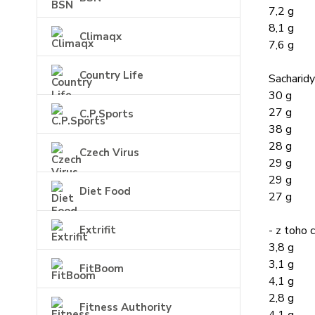
7,2 g
8,1 g
Climaqx
7,6 g
Country Life
Sacharidy
30 g
27 g
C.P.Sports
38 g
28 g
Czech Virus
29 g
29 g
Diet Food
27 g
- z toho 
Extrifit
3,8 g
3,1 g
FitBoom
4,1 g
2,8 g
Fitness Authority
4,1 g