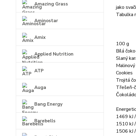
Amazing Grass
jako svač
Tabulka n
Aminostar
Amix
100 g
Bílá čok
Applied Nutrition
Slaný kar
Malinový
ATP
Cookies
Trojitá č
Třešeň-č
Auga
Čokoládo
Bang Energy
Energeti
1469 kJ /
Barebells
1510 kJ /
1506 kJ /