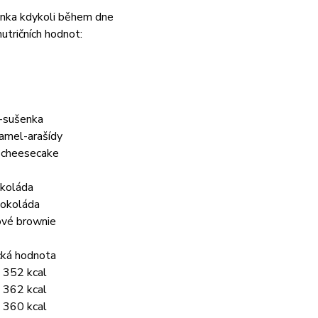
inka kdykoli během dne
utričních hodnot:
o-sušenka
amel-arašídy
 cheesecake
okoláda
okoláda
vé brownie
cká hodnota
 352 kcal
 362 kcal
 360 kcal