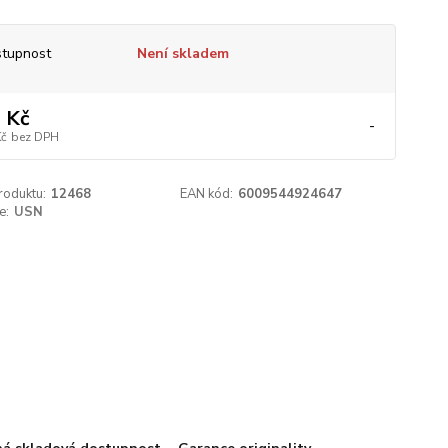
tupnost
Není skladem
 Kč
-
Kč
bez DPH
roduktu:
12468
EAN kód:
6009544924647
e:
USN