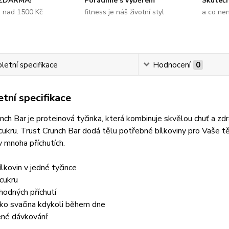
 ZDARMA?
Poradíme s výběrem
Skuteč
e nad 1500 Kč
fitness je náš životní styl
a co ne
etní specifikace
Hodnocení
0
tní specifikace
nch Bar je proteinová tyčinka, která kombinuje skvělou chuť a zdr
 cukru. Trust Crunch Bar dodá tělu potřebné bílkoviny pro Vaše 
v mnoha příchutích.
ílkovin v jedné tyčince
cukru
odných příchutí
ako svačina kdykoli během dne
né dávkování: