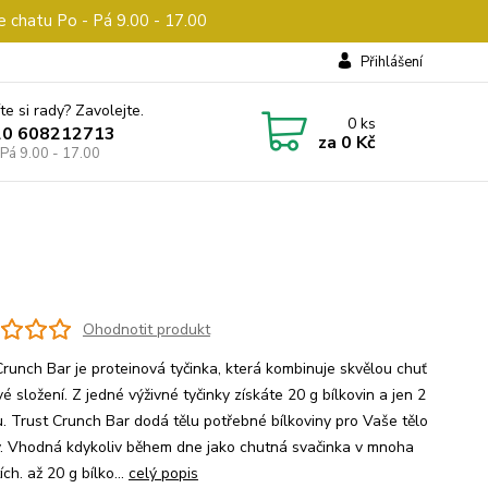
e chatu Po - Pá 9.00 - 17.00
Přihlášení
te si rady? Zavolejte.
0
ks
20 608212713
za
0 Kč
 Pá 9.00 - 17.00
Ohodnotit produkt
Crunch Bar je proteinová tyčinka, která kombinuje skvělou chuť
é složení. Z jedné výživné tyčinky získáte 20 g bílkovin a jen 2
u. Trust Crunch Bar dodá tělu potřebné bílkoviny pro Vaše tělo
y. Vhodná kdykoliv během dne jako chutná svačinka v mnoha
ích. až 20 g bílko...
celý popis