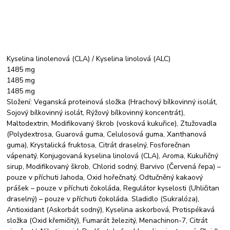
Kyselina linolenová (CLA) / Kyselina linolová (ALC)
1485 mg
1485 mg
1485 mg
Složení: Veganská proteinová složka (Hrachový bílkovinný isolát,
Sojový bílkovinný isolát, Rýžový bílkovinný koncentrát),
Maltodextrin, Modifikovaný škrob (vosková kukuřice), Ztužovadla
(Polydextrosa, Guarová guma, Celulosová guma, Xanthanová
guma), Krystalická fruktosa, Citrát draselný, Fosforečnan
vápenatý, Konjugovaná kyselina linolová (CLA), Aroma, Kukuřičný
sirup, Modifikovaný škrob, Chlorid sodný, Barvivo (Červená řepa) –
pouze v příchuti Jahoda, Oxid hořečnatý, Odtučněný kakaový
prášek – pouze v příchuti čokoláda, Regulátor kyselosti (Uhličitan
draselný) – pouze v příchuti čokoláda. Sladidlo (Sukralóza),
Antioxidant (Askorbát sodný), Kyselina askorbová, Protispékavá
složka (Oxid křemičitý), Fumarát železitý, Menachinon-7, Citrát