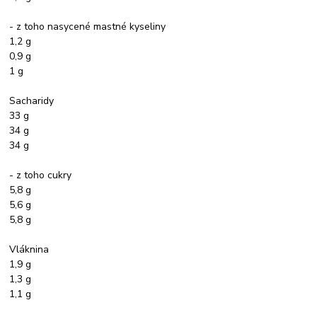
- z toho nasycené mastné kyseliny
1,2 g
0,9 g
1 g
Sacharidy
33 g
34 g
34 g
- z toho cukry
5,8 g
5,6 g
5,8 g
Vláknina
1,9 g
1,3 g
1,1 g