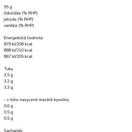
55 g
čokoláda (% RHP)
jahoda (% RHP)
vanilka (% RHP)
Energetická hodnota
879 kJ/208 kcal
888 kJ/210 kcal
867 kJ/205 kcal
Tuky
3,5 g
3,2 g
3,3 g
- z toho nasycené mastné kyseliny
0,6 g
0,5 g
0,5 g
Sacharidy