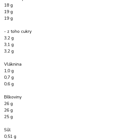
18 g
19 g
19 g
- z toho cukry
3,2 g
3,1 g
3,2 g
Vláknina
1,0 g
0,7 g
0,6 g
Bílkoviny
26 g
26 g
25 g
Sůl
0,51 g