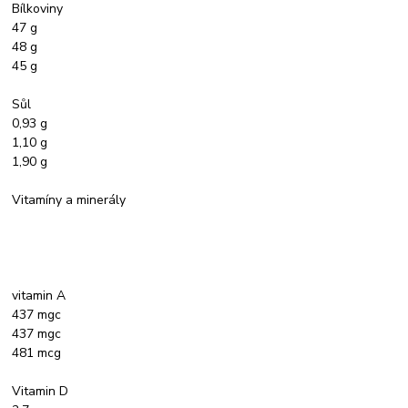
Bílkoviny
47 g
48 g
45 g
Sůl
0,93 g
1,10 g
1,90 g
Vitamíny a minerály
vitamin A
437 mgc
437 mgc
481 mcg
Vitamin D