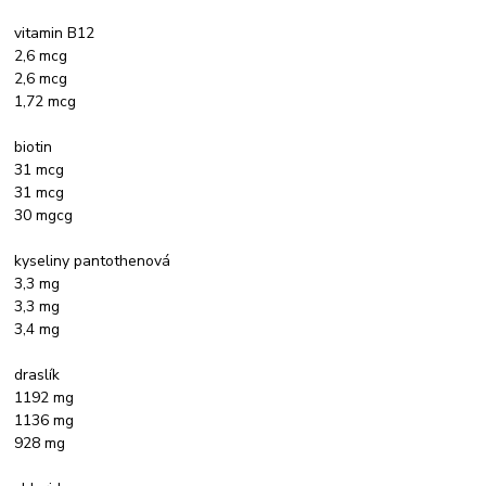
vitamin B12
2,6 mcg
2,6 mcg
1,72 mcg
biotin
31 mcg
31 mcg
30 mgcg
kyseliny pantothenová
3,3 mg
3,3 mg
3,4 mg
draslík
1192 mg
1136 mg
928 mg