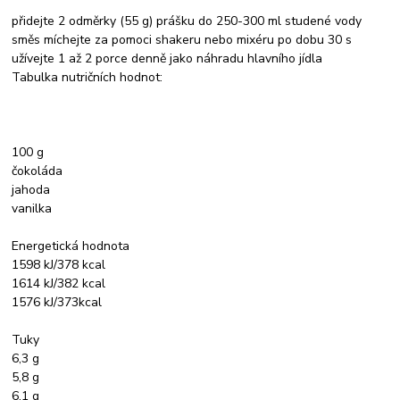
přidejte 2 odměrky (55 g) prášku do 250-300 ml studené vody
směs míchejte za pomoci shakeru nebo mixéru po dobu 30 s
užívejte 1 až 2 porce denně jako náhradu hlavního jídla
Tabulka nutričních hodnot:
100 g
čokoláda
jahoda
vanilka
Energetická hodnota
1598 kJ/378 kcal
1614 kJ/382 kcal
1576 kJ/373kcal
Tuky
6,3 g
5,8 g
6,1 g