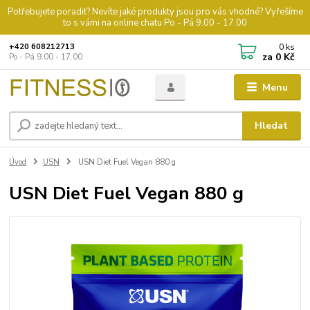
Potřebujete poradit? Nevíte jaké produkty jsou pro vás vhodné? Vyřešíme
to s vámi na online chatu Po - Pá 9.00 - 17.00
0
ks
+420 608212713
za
0 Kč
Po - Pá 9.00 - 17.00
Menu
Hledat
Úvod
USN
USN Diet Fuel Vegan 880 g
USN Diet Fuel Vegan 880 g