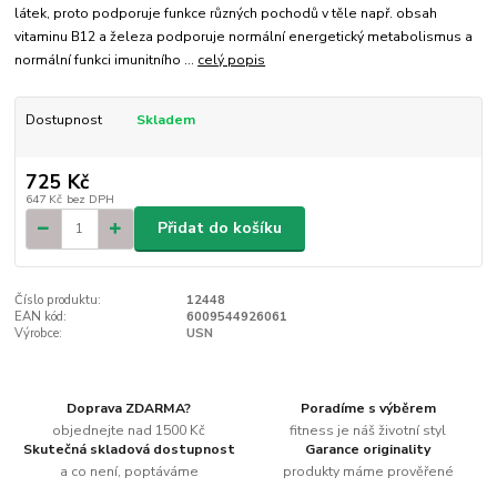
látek, proto podporuje funkce různých pochodů v těle např. obsah
vitaminu B12 a železa podporuje normální energetický metabolismus a
normální funkci imunitního ...
celý popis
Dostupnost
Skladem
725 Kč
647 Kč
bez DPH
Přidat do košíku
Číslo produktu:
12448
EAN kód:
6009544926061
Výrobce:
USN
Doprava ZDARMA?
Poradíme s výběrem
objednejte nad 1500 Kč
fitness je náš životní styl
Skutečná skladová dostupnost
Garance originality
a co není, poptáváme
produkty máme prověřené