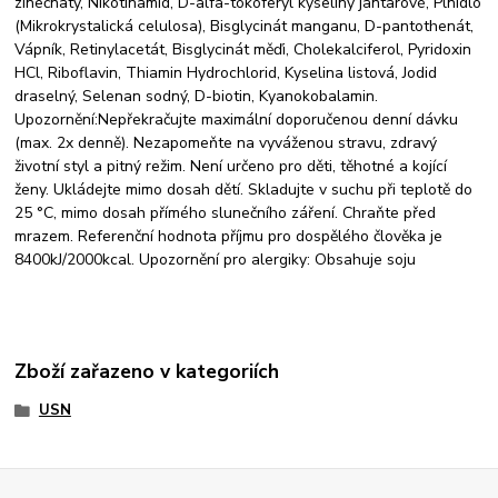
zinečnatý, Nikotinamid, D-alfa-tokoferyl kyseliny jantarové, Plnidlo
(Mikrokrystalická celulosa), Bisglycinát manganu, D-pantothenát,
Vápník, Retinylacetát, Bisglycinát měďi, Cholekalciferol, Pyridoxin
HCl, Riboflavin, Thiamin Hydrochlorid, Kyselina listová, Jodid
draselný, Selenan sodný, D-biotin, Kyanokobalamin.
Upozornění:Nepřekračujte maximální doporučenou denní dávku
(max. 2x denně). Nezapomeňte na vyváženou stravu, zdravý
životní styl a pitný režim. Není určeno pro děti, těhotné a kojící
ženy. Ukládejte mimo dosah dětí. Skladujte v suchu při teplotě do
25 °C, mimo dosah přímého slunečního záření. Chraňte před
mrazem. Referenční hodnota příjmu pro dospělého člověka je
8400kJ/2000kcal. Upozornění pro alergiky: Obsahuje soju
Zboží zařazeno v kategoriích
USN