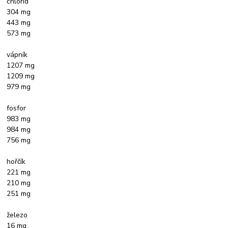
chlorid
304 mg
443 mg
573 mg
vápník
1207 mg
1209 mg
979 mg
fosfor
983 mg
984 mg
756 mg
hořčík
221 mg
210 mg
251 mg
železo
16 mg