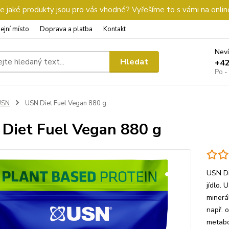
 jaké produkty jsou pro vás vhodné? Vyřešíme to s vámi na onlin
ejní místo
Doprava a platba
Kontakt
Neví
Hledat
+4
Po -
USN
USN Diet Fuel Vegan 880 g
Diet Fuel Vegan 880 g
USN Di
jídlo.
minerá
např. 
metabo