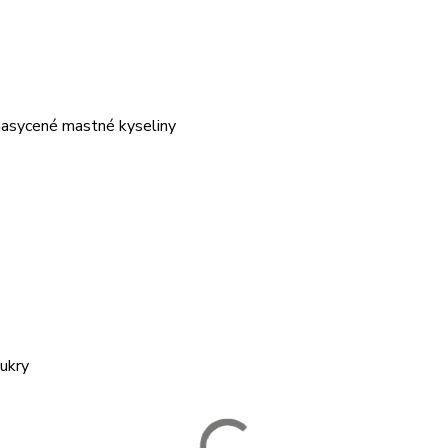
nasycené mastné kyseliny
cukry