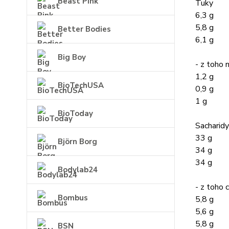
Beast Pink
Tuky
6,3 g
5,8 g
Better Bodies
6,1 g
Big Boy
- z toho 
1,2 g
BioTechUSA
0,9 g
1 g
BioToday
Sacharidy
33 g
Björn Borg
34 g
34 g
Bodylab24
- z toho 
Bombus
5,8 g
5,6 g
5,8 g
BSN