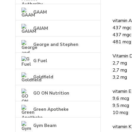
GAAM
vitamin A
437 mgc
GAIAM
437 mgc
481 mcg
George and Stephen
Vitamin 
G Fuel
2,7 mg
2,7 mg
3,2 mg
Goldfield
vitamin E
GO ON Nutrition
9,6 mcg
9,5 mcg
Green Apotheke
10 mcg
Gym Beam
vitamin K