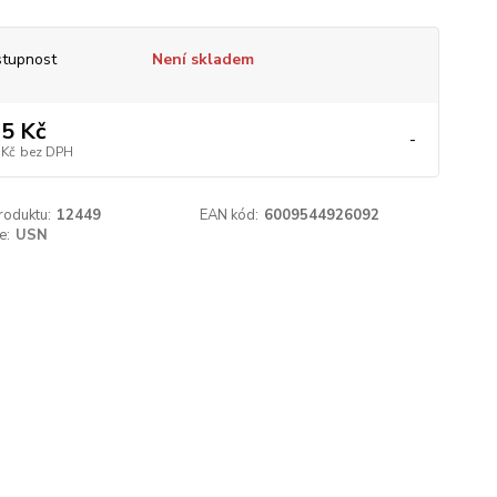
tupnost
Není skladem
5 Kč
-
 Kč
bez DPH
roduktu:
12449
EAN kód:
6009544926092
e:
USN