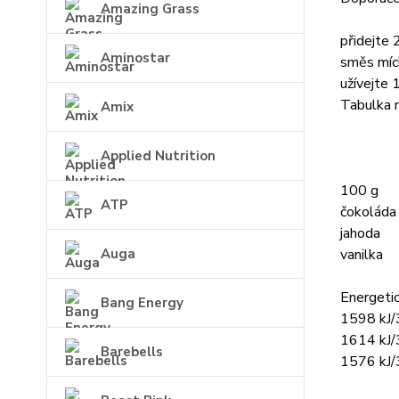
Amazing Grass
přidejte
Aminostar
směs míc
užívejte 
Tabulka n
Amix
Applied Nutrition
100 g
ATP
čokoláda
jahoda
vanilka
Auga
Energeti
Bang Energy
1598 kJ/
1614 kJ/
Barebells
1576 kJ/