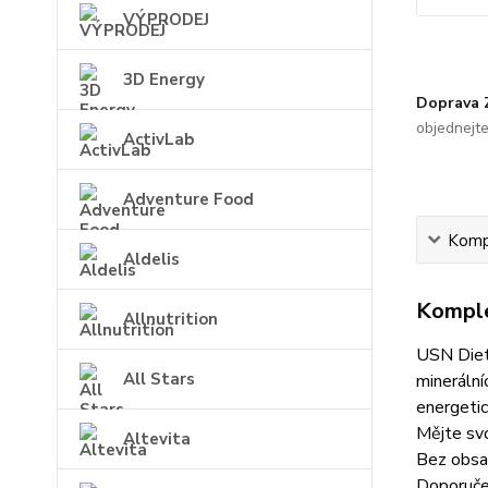
VÝPRODEJ
3D Energy
Doprava
objednejt
ActivLab
Adventure Food
Kompl
Aldelis
Komple
Allnutrition
USN Diet 
All Stars
minerální
energetic
Mějte sv
Altevita
Bez obsah
Doporuče