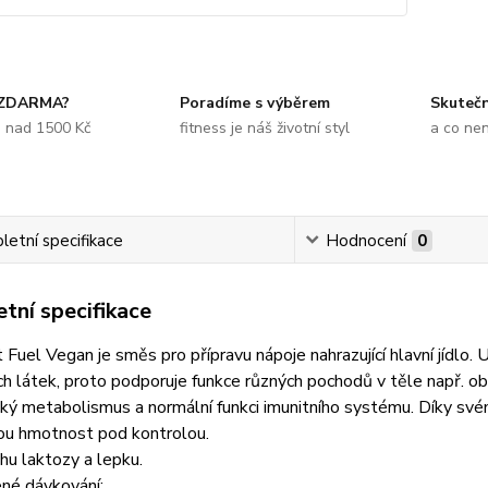
 ZDARMA?
Poradíme s výběrem
Skuteč
e nad 1500 Kč
fitness je náš životní styl
a co ne
etní specifikace
Hodnocení
0
tní specifikace
Fuel Vegan je směs pro přípravu nápoje nahrazující hlavní jídlo.
ch látek, proto podporuje funkce různých pochodů v těle např. o
ký metabolismus a normální funkci imunitního systému. Díky své
ou hmotnost pod kontrolou.
u laktozy a lepku.
né dávkování: