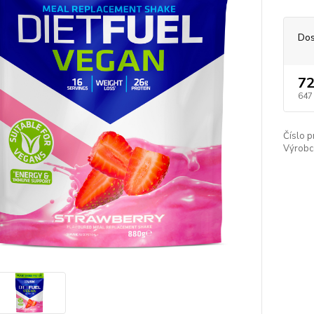
Dos
72
647
Číslo p
Výrobc