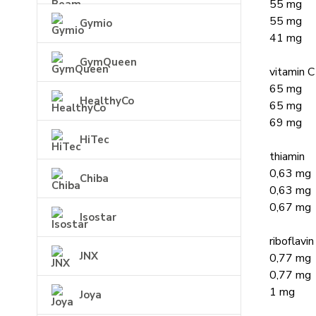
55 mg
55 mg
Gymio
41 mg
GymQueen
vitamin C
65 mg
HealthyCo
65 mg
69 mg
HiTec
thiamin
0,63 mg
Chiba
0,63 mg
0,67 mg
Isostar
riboflavin
JNX
0,77 mg
0,77 mg
1 mg
Joya