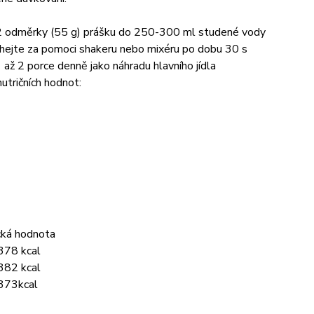
 2 odměrky (55 g) prášku do 250-300 ml studené vody
hejte za pomoci shakeru nebo mixéru po dobu 30 s
1 až 2 porce denně jako náhradu hlavního jídla
utričních hodnot:
cká hodnota
378 kcal
382 kcal
373kcal