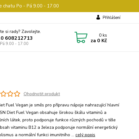
e chatu Po - Pá 9.00 - 17.00
Přihlášení
te si rady? Zavolejte.
0
ks
20 608212713
za
0 Kč
 Pá 9.00 - 17.00
Ohodnotit produkt
et Fuel Vegan je směs pro přípravu nápoje nahrazující hlavní
 USN Diet Fuel Vegan obsahuje širokou škálu vitaminů a
lních látek, proto podporuje funkce různých pochodů v těle
obsah vitaminu B12 a železa podporuje normální energetický
lismus a normální funkci imunitního ...
celý popis