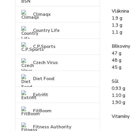
Vláknina
Climaqx
1,9 g
1,3 g
Country Life
1,1 g
Bílkoviny
C.P.Sports
47 g
48 g
Czech Virus
45 g
Diet Food
Sůl
0,93 g
Extrifit
1,10 g
1,90 g
FitBoom
Vitamíny 
Fitness Authority