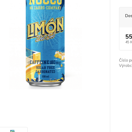
Dos
55
45 
Číslo p
Výrobc