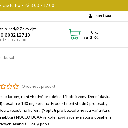
e chatu Po - Pá 9.00 - 17.00
Přihlášení
te si rady? Zavolejte.
0
ks
20 608212713
za
0 Kč
 Pá 9.00 - 17.00
 del sol
Ohodnotit produkt
huje kofein, není vhodné pro děti a těhotné ženy. Denní dávka
l) obsahuje 180 mg kofeinu. Produkt není vhodný pro osoby
přecitlivělostí na kofein. (Neplatí pro bezkofeinovou variantu s
tí jablka.) NOCCO BCAA je kofeinový sycený nápoj s obsahem
vených esenciál...
celý popis