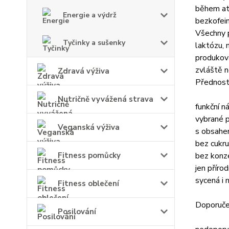
během atl
Energie a výdrž
bezkofein
Všechny 
Tyčinky a sušenky
laktózu, 
produkov
zvláště n
Zdravá výživa
Přednosti
Nutričně vyvážená strava
funkční 
vybrané p
Veganská výživa
s obsahe
bez cukru
bez konze
Fitness pomůcky
jen přírod
sycená i 
Fitness oblečení
Doporuče
Posilování