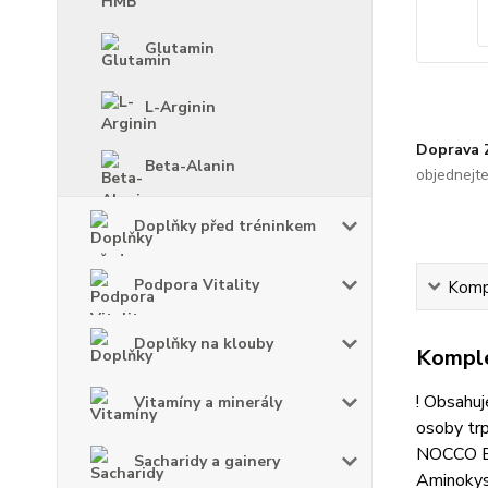
Glutamin
L-Arginin
Doprava
Beta-Alanin
objednejt
Doplňky před tréninkem
Podpora Vitality
Kompl
Doplňky na klouby
Komple
! Obsahuj
Vitamíny a minerály
osoby trpí
NOCCO BC
Sacharidy a gainery
Aminokyse