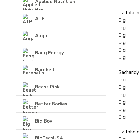
Applied Nutrition
- z toho 
ATP
0 g
0 g
0 g
Auga
0 g
0 g
Bang Energy
0 g
Barebells
Sacharidy
0 g
0 g
Beast Pink
0 g
0 g
Better Bodies
0 g
0 g
Big Boy
- z toho 
BioTechUSA