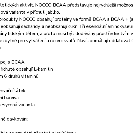
etických aktivit. NOCCO BCAA představuje nejrychlejší možnost 
ová varianta v příchuti jablko.
produkty NOCCO obsahují proteiny ve formě BCAA a BCAA + (am
neobsahují sacharidy, a neobsahují cukr. Tři esenciální aminokyseli
ány lidským tělem, a proto musí být dodávány prostřednictvím 
ezbytné pro vytváření a rozvoj svalů. Navíc pomáhají oddalovat 
:
nápoj s BCAA
říchutě obsahují L-karnitin
m 6 druhů vitaminů
rvační látek
ní barviva
nesycená varianta
né dávkování: