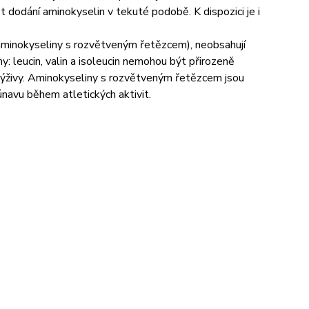
dodání aminokyselin v tekuté podobě. K dispozici je i
inokyseliny s rozvětveným řetězcem), neobsahují
ny: leucin, valin a isoleucin nemohou být přirozeně
výživy. Aminokyseliny s rozvětveným řetězcem jsou
únavu během atletických aktivit.