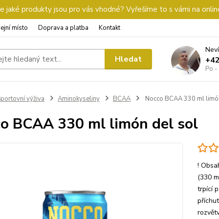
 jaké produkty jsou pro vás vhodné? Vyřešíme to s vámi na onlin
ejní místo
Doprava a platba
Kontakt
Neví
Hledat
+4
Po -
portovní výživa
Aminokyseliny
BCAA
Nocco BCAA 330 ml limón
o BCAA 330 ml limón del sol
! Obsa
(330 m
trpící 
příchu
rozvět