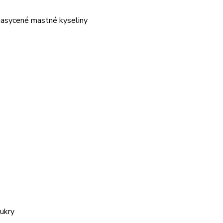
nasycené mastné kyseliny
cukry