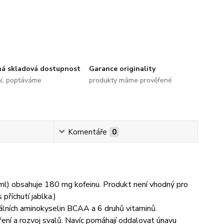
ná skladová dostupnost
Garance originality
ní, poptáváme
produkty máme prověřené
Komentáře
0
 ml) obsahuje 180 mg kofeinu. Produkt není vhodný pro
příchutí jablka.)
ních aminokyselin BCAA a 6 druhů vitaminů.
ní a rozvoj svalů. Navíc pomáhají oddalovat únavu