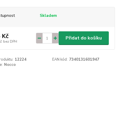
tupnost
Skladem
 Kč
Přidat do košíku
Kč
bez DPH
roduktu:
12224
EAN kód:
7340131601947
e:
Nocco