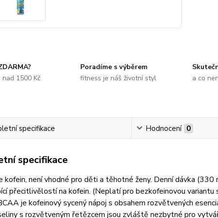
 ZDARMA?
Poradíme s výběrem
Skuteč
e nad 1500 Kč
fitness je náš životní styl
a co ne
etní specifikace
Hodnocení
0
tní specifikace
e kofein, není vhodné pro děti a těhotné ženy. Denní dávka (330
cí přecitlivělostí na kofein. (Neplatí pro bezkofeinovou variantu s 
AA je kofeinový sycený nápoj s obsahem rozvětvených esenciál
liny s rozvětveným řetězcem jsou zvláště nezbytné pro vytváře