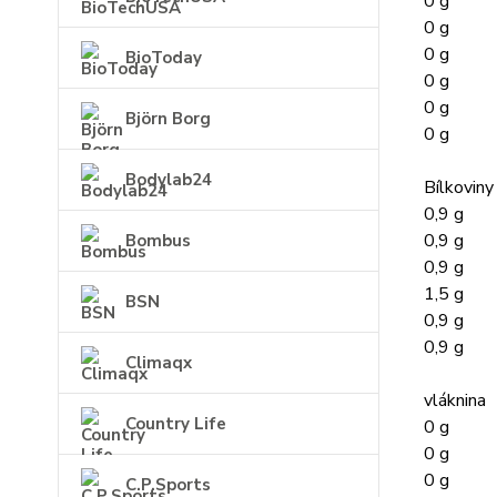
0 g
0 g
0 g
BioToday
0 g
0 g
Björn Borg
0 g
Bodylab24
Bílkoviny
0,9 g
0,9 g
Bombus
0,9 g
1,5 g
BSN
0,9 g
0,9 g
Climaqx
vláknina
Country Life
0 g
0 g
0 g
C.P.Sports