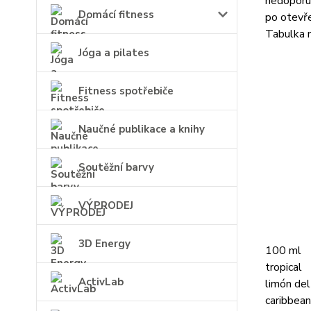
nedoporuč
Domácí fitness
po otevře
Tabulka n
Jóga a pilates
Fitness spotřebiče
Naučné publikace a knihy
Soutěžní barvy
VÝPRODEJ
3D Energy
100 ml
tropical
ActivLab
limón del
caribbean