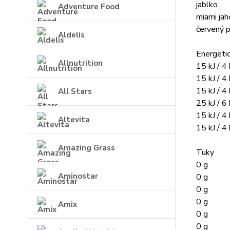
jablko
Adventure Food
miami ja
červený 
Aldelis
Energeti
Allnutrition
15 kJ / 4 
15 kJ / 4 
15 kJ / 4 
All Stars
25 kJ / 6 
15 kJ / 4 
Altevita
15 kJ / 4 
Amazing Grass
Tuky
0 g
Aminostar
0 g
0 g
0 g
Amix
0 g
0 g