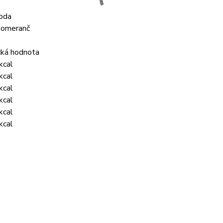
hoda
pomeranč
cká hodnota
kcal
kcal
kcal
kcal
kcal
kcal