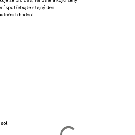
uje se pro děti, těhotné a kojící ženy
ní spotřebujte stejný den
utričních hodnot:
 sol