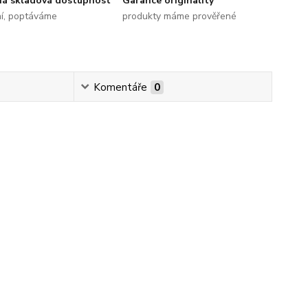
ná skladová dostupnost
Garance originality
ní, poptáváme
produkty máme prověřené
Komentáře
0