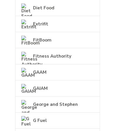
Diet Food
Extrifit
FitBoom
Fitness Authority
GAAM
GAIAM
George and Stephen
G Fuel