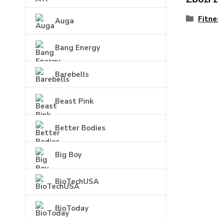
Fitne
Auga
Bang Energy
Barebells
Beast Pink
Better Bodies
Big Boy
BioTechUSA
BioToday