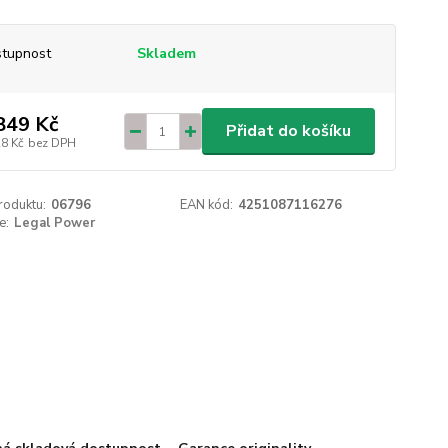
tupnost
Skladem
849 Kč
Přidat do košíku
28 Kč
bez DPH
roduktu:
06796
EAN kód:
4251087116276
e:
Legal Power