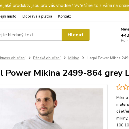
 jaké produkty jsou pro vás vhodné? Vyřešíme to s vámi na onlin
ejní místo
Doprava a platba
Kontakt
Neví
Hledat
+4
Po -
itness oblečení
Pánské oblečení
Mikiny
Legal Power Mikina 249
l Power Mikina 2499-864 grey 
Mikina
materi
ošetřen
mikiny
106 10