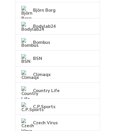
Björn Borg
Bodylab24
Bombus
BSN
Climaqx
Country Life
C.P.Sports
Czech Virus