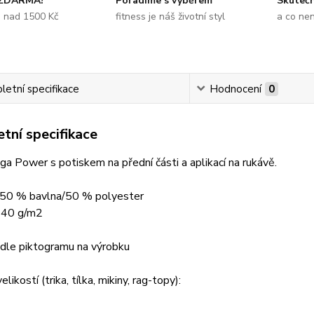
 ZDARMA?
Poradíme s výběrem
Skuteč
e nad 1500 Kč
fitness je náš životní styl
a co ne
etní specifikace
Hodnocení
0
tní specifikace
ga Power s potiskem na přední části a aplikací na rukávě.
: 50 % bavlna/50 % polyester
340 g/m2
 dle piktogramu na výrobku
likostí (trika, tílka, mikiny, rag-topy):