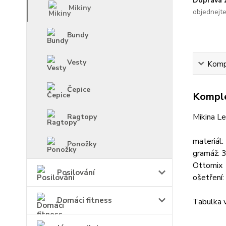
Doprava
Mikiny
objednejt
Bundy
Vesty
Kompl
Čepice
Komple
Mikina Le
Ragtopy
materiál
Ponožky
gramáž: 
Ottomix
Posilování
ošetření:
Domácí fitness
Tabulka ve