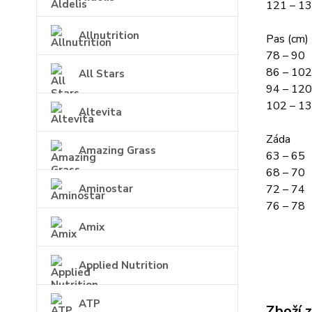
121 – 1
Allnutrition
Pas (cm)
78 – 90
86 – 102
All Stars
94 – 120
102 – 1
Altevita
Záda
Amazing Grass
63 – 65
68 – 70
72 – 74
Aminostar
76 – 78
Amix
Applied Nutrition
ATP
Zboží 