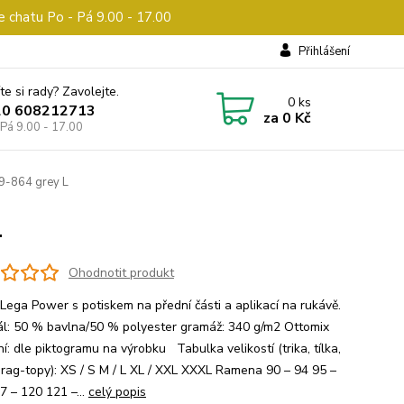
e chatu Po - Pá 9.00 - 17.00
Přihlášení
te si rady? Zavolejte.
0
ks
20 608212713
za
0 Kč
 Pá 9.00 - 17.00
9-864 grey L
L
Ohodnotit produkt
 Lega Power s potiskem na přední části a aplikací na rukávě.
ál: 50 % bavlna/50 % polyester gramáž: 340 g/m2 Ottomix
í: dle piktogramu na výrobku Tabulka velikostí (trika, tílka,
, rag-topy): XS / S M / L XL / XXL XXXL Ramena 90 – 94 95 –
7 – 120 121 –...
celý popis