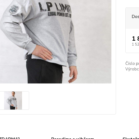
Dos
1 
1 5
Číslo p
Výrobc