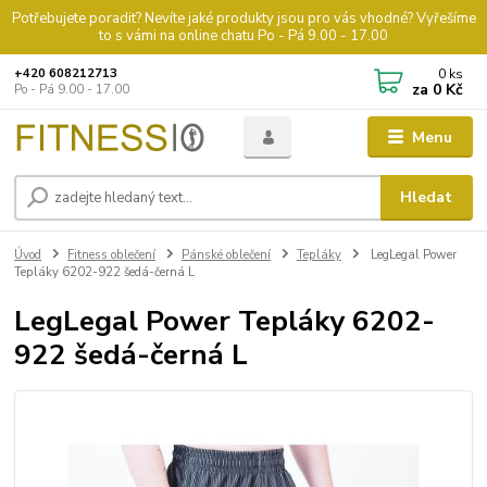
Potřebujete poradit? Nevíte jaké produkty jsou pro vás vhodné? Vyřešíme
to s vámi na online chatu Po - Pá 9.00 - 17.00
0
ks
+420 608212713
za
0 Kč
Po - Pá 9.00 - 17.00
Menu
Hledat
Úvod
Fitness oblečení
Pánské oblečení
Tepláky
LegLegal Power
Tepláky 6202-922 šedá-černá L
LegLegal Power Tepláky 6202-
922 šedá-černá L