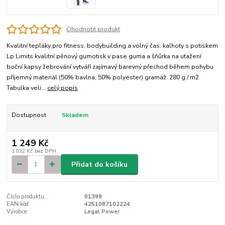
Ohodnotit produkt
Kvalitní tepláky pro fitness, bodybuilding a volný čas. kalhoty s potiskem
Lp Limits kvalitní pěnový gumotisk v pase guma a šňůrka na utažení
boční kapsy žebrování vytváří zajímavý barevný přechod během pohybu
příjemný materiál (50% bavlna, 50% polyester) gramáž: 280 g / m2
Tabulka veli...
celý popis
Dostupnost
Skladem
1 249 Kč
1 032 Kč
bez DPH
Přidat do košíku
Číslo produktu:
01399
EAN kód:
4251087102224
Výrobce:
Legal Power