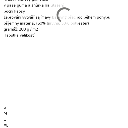
v pase guma a šňůrka na utažení
boční kapsy
žebrování vytváří zajímavý barevný přechod během pohybu
příjemný materiál (50% bavlna, 50% polyester)
gramáž: 280 g / m2
Tabulka velikostí:
S
M
L
XL