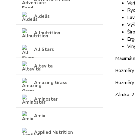
Var
Ryc
Aldelis
Lav
Výš
Šir
Allnutrition
Erg
Vin
All Stars
Maximáln
Altevita
Rozměry 
Rozměry 
Amazing Grass
Záruka: 2
Aminostar
Amix
Applied Nutrition