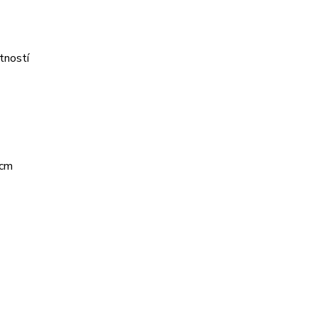
tností
 cm