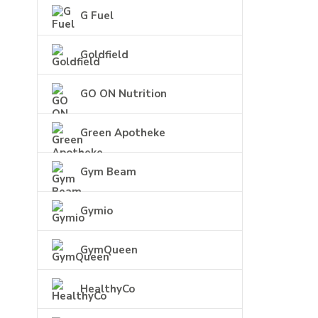
G Fuel
Goldfield
GO ON Nutrition
Green Apotheke
Gym Beam
Gymio
GymQueen
HealthyCo