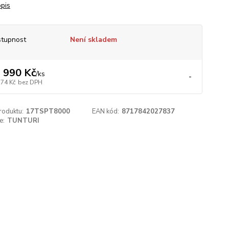
opis
tupnost
Není skladem
 990 Kč
/
ks
-
174 Kč
bez DPH
roduktu:
17TSPT8000
EAN kód:
8717842027837
e:
TUNTURI