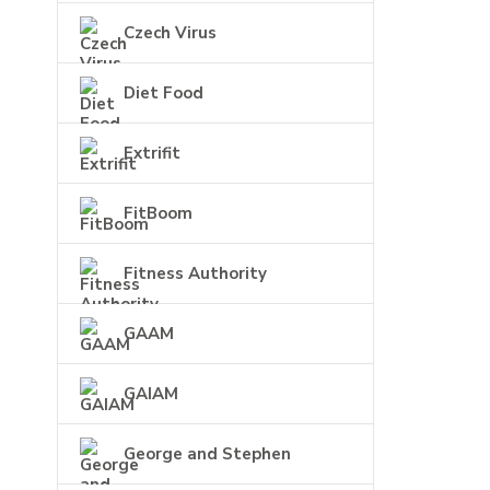
Czech Virus
Diet Food
Extrifit
FitBoom
Fitness Authority
GAAM
GAIAM
George and Stephen