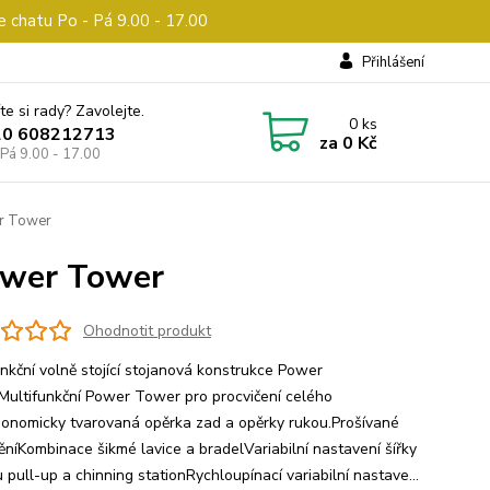
e chatu Po - Pá 9.00 - 17.00
Přihlášení
te si rady? Zavolejte.
0
ks
20 608212713
za
0 Kč
 Pá 9.00 - 17.00
r Tower
ower Tower
Ohodnotit produkt
unkční volně stojící stojanová konstrukce Power
ultifunkční Power Tower pro procvičení celého
gonomicky tvarovaná opěrka zad a opěrky rukou.Prošívané
ěníKombinace šikmé lavice a bradelVariabilní nastavení šířky
pull-up a chinning stationRychloupínací variabilní nastave...