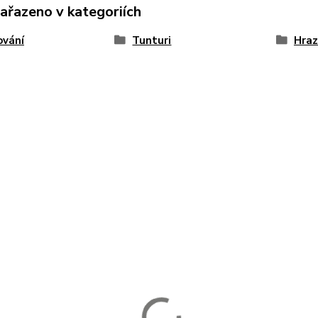
zařazeno v kategoriích
ování
Tunturi
Hra