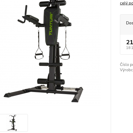
celý p
Dos
21
18 
Číslo p
Výrobc