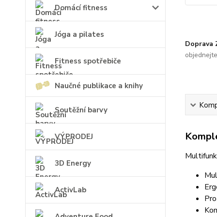
Domácí fitness
Jóga a pilates
Doprava
objednejt
Fitness spotřebiče
Naučné publikace a knihy
Kompl
Soutěžní barvy
Komple
VÝPRODEJ
Multifunk
3D Energy
Mul
Erg
ActivLab
Pro
Kom
Adventure Food