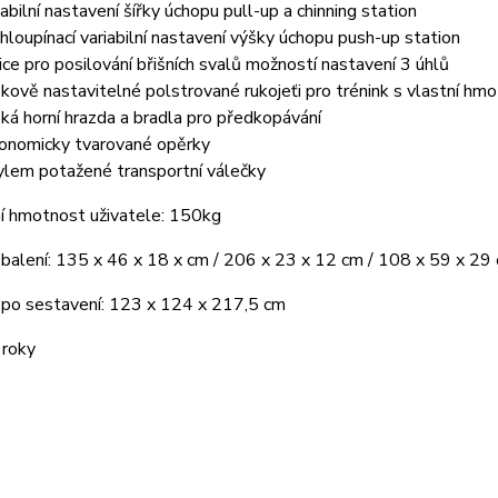
iabilní nastavení šířky úchopu pull-up a chinning station
hloupínací variabilní nastavení výšky úchopu push-up station
ice pro posilování břišních svalů možností nastavení 3 úhlů
kově nastavitelné polstrované rukojeťi pro trénink s vlastní hmo
oká horní hrazda a bradla pro předkopávání
onomicky tvarované opěrky
ylem potažené transportní válečky
í hmotnost uživatele: 150kg
balení: 135 x 46 x 18 x cm / 206 x 23 x 12 cm / 108 x 59 x 29
po sestavení: 123 x 124 x 217,5 cm
 roky