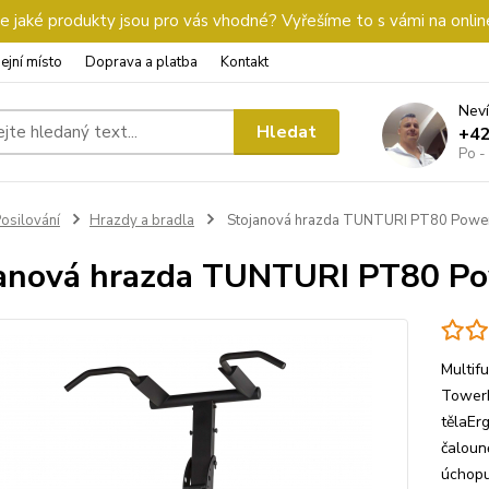
 jaké produkty jsou pro vás vhodné? Vyřešíme to s vámi na onlin
ejní místo
Doprava a platba
Kontakt
Neví
Hledat
+4
Po -
osilování
Hrazdy a bradla
Stojanová hrazda TUNTURI PT80 Powe
anová hrazda TUNTURI PT80 P
Multif
TowerM
tělaEr
čaloun
úchopu 