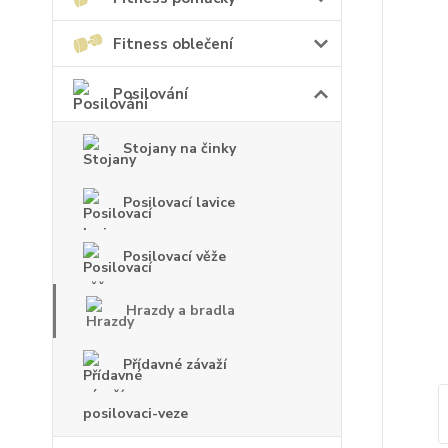
Fitness oblečení
Posilování
Stojany na činky
Posilovací lavice
Posilovací věže
Hrazdy a bradla
Přídavné závaží
posilovaci-veze