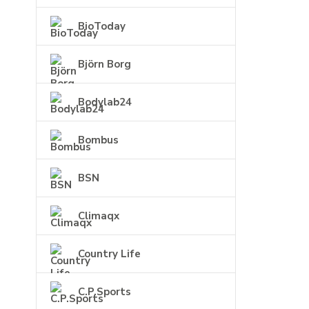
BioToday
Björn Borg
Bodylab24
Bombus
BSN
Climaqx
Country Life
C.P.Sports