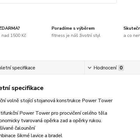
 ZDARMA?
Poradíme s výběrem
Skuteč
e nad 1500 Kč
fitness je náš životní styl
a co ne
etní specifikace
Hodnocení
0
tní specifikace
ční volně stojící stojanová konstrukce Power Tower
tifunkční Power Tower pro procvičení celého těla
onomicky tvarovaná opěrka zad a opěrky rukou.
šívané čalounění
binace šikmé lavice a bradel