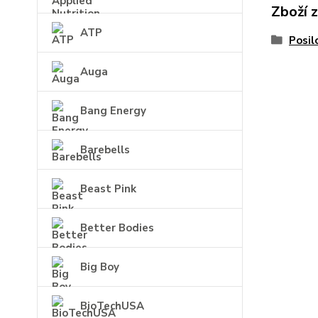
Zboží 
ATP
Posil
Auga
Bang Energy
Barebells
Beast Pink
Better Bodies
Big Boy
BioTechUSA