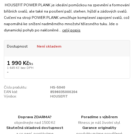
HOUSEFIT POWER PLANK je ideální pomůckou na zpevnění a formování
břišních svalů, ale také na posílení paží, stehen, hýždí a zádových svalů.
Cvičení na stroji POWER PLANK umožňuje komplexní zapojení svalů, což
napomáhá ke snížení nadměrného množství tělesného tuku. Jde o
dynamický pohyb po nakloněné...
celý popis
Dostupnost
Není skladem
1 990 Kč
/
ks
1 645 Kč
bez DPH
-
Číslo produktu:
HS-5040
EAN kód:
8596035000204
Výrobce:
HOUSEFIT
Doprava ZDARMA?
Poradíme s výběrem
objednejte nad 1500 Kč
fitness je náš životní styl
Skutečná skladová dostupnost
Garance originality
a co není, poptáváme
produkty máme prověřené