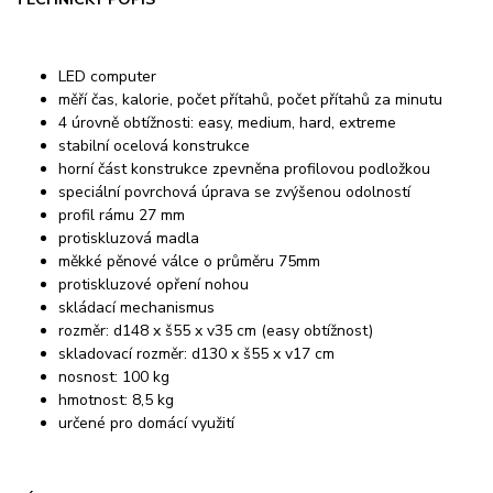
LED computer
měří čas, kalorie, počet přítahů, počet přítahů za minutu
4 úrovně obtížnosti: easy, medium, hard, extreme
stabilní ocelová konstrukce
horní část konstrukce zpevněna profilovou podložkou
speciální povrchová úprava se zvýšenou odolností
profil rámu 27 mm
protiskluzová madla
měkké pěnové válce o průměru 75mm
protiskluzové opření nohou
skládací mechanismus
rozměr: d148 x š55 x v35 cm (easy obtížnost)
skladovací rozměr: d130 x š55 x v17 cm
nosnost: 100 kg
hmotnost: 8,5 kg
určené pro domácí využití