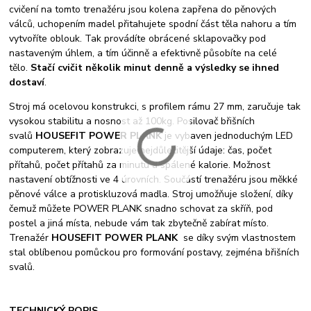
cvičení na tomto trenažéru jsou kolena zapřena do pěnových
válců, uchopením madel přitahujete spodní část těla nahoru a tím
vytvoříte oblouk. Tak provádíte obrácené sklapovačky pod
nastaveným úhlem, a tím účinně a efektivně působíte na celé
tělo.
Stačí cvičit několik minut denně a výsledky se ihned
dostaví
.
Stroj má ocelovou konstrukci, s profilem rámu 27 mm, zaručuje tak
vysokou stabilitu a nosnost až 100kg. Posilovač břišních
svalů
HOUSEFIT POWER PLANK
je vybaven jednoduchým LED
computerem, který zobrazuje nejdůležitější údaje: čas, počet
přítahů, počet přítahů za minutu a spálené kalorie. Možnost
nastavení obtížnosti ve 4 úrovních. Součástí trenažéru jsou měkké
pěnové válce a protiskluzová madla. Stroj umožňuje složení, díky
čemuž můžete POWER PLANK snadno schovat za skříň, pod
postel a jiná místa, nebude vám tak zbytečně zabírat místo.
Trenažér
HOUSEFIT POWER PLANK
se díky svým vlastnostem
stal oblíbenou pomůckou pro formování postavy, zejména břišních
svalů.
TECHNICKÝ POPIS