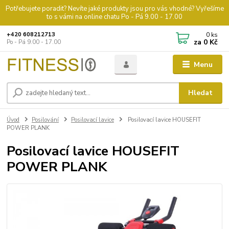
Potřebujete poradit? Nevíte jaké produkty jsou pro vás vhodné? Vyřešíme
to s vámi na online chatu Po - Pá 9.00 - 17.00
0
ks
+420 608212713
za
0 Kč
Po - Pá 9.00 - 17.00
Menu
Hledat
Úvod
Posilování
Posilovací lavice
Posilovací lavice HOUSEFIT
POWER PLANK
Posilovací lavice HOUSEFIT
POWER PLANK