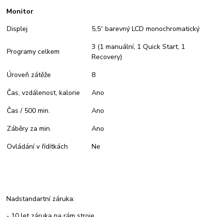
Monitor
Displej
5,5“ barevný LCD monochromatický
3 (1 manuální, 1 Quick Start, 1
Programy celkem
Recovery)
Úroveň zátěže
8
Čas, vzdálenost, kalorie
Ano
Čas / 500 min.
Ano
Záběry za min.
Ano
Ovládání v řídítkách
Ne
Nadstandartní záruka:
- 10 let záruka na rám stroje