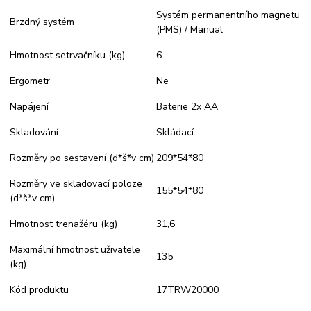
Systém permanentního magnetu
Brzdný systém
(PMS) / Manual
Hmotnost setrvačníku (kg)
6
Ergometr
Ne
Napájení
Baterie 2x AA
Skladování
Skládací
Rozměry po sestavení (d*š*v cm)
209*54*80
Rozměry ve skladovací poloze
155*54*80
(d*š*v cm)
Hmotnost trenažéru (kg)
31,6
Maximální hmotnost uživatele
135
(kg)
Kód produktu
17TRW20000