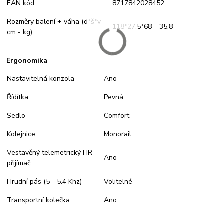
EAN kód
8717842028452
Rozměry balení + váha (d*š*v
118*27,5*68 – 35,8
cm - kg)
Ergonomika
Nastavitelná konzola
Ano
Řídítka
Pevná
Sedlo
Comfort
Kolejnice
Monorail
Vestavěný telemetrický HR
Ano
přijímač
Hrudní pás (5 - 5.4 Khz)
Volitelné
Transportní kolečka
Ano