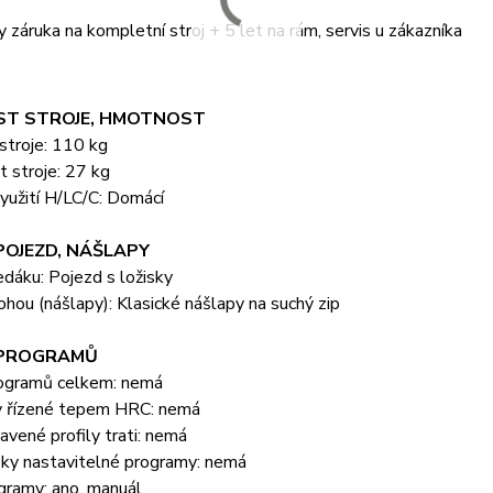
záruka na kompletní stroj + 5 let na rám, servis u zákazníka
T STROJE, HMOTNOST
stroje: 110 kg
 stroje: 27 kg
yužití H/LC/C: Domácí
POJEZD, NÁŠLAPY
dáku: Pojezd s ložisky
hou (nášlapy): Klasické nášlapy na suchý zip
 PROGRAMŮ
ogramů celkem: nemá
 řízené tepem HRC: nemá
vené profily trati: nemá
sky nastavitelné programy: nemá
gramy: ano, manuál