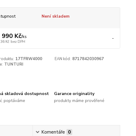
tupnost
Není skladem
 990 Kč
/
ks
-
736 Kč
bez DPH
roduktu:
17TFRW4000
EAN kód:
8717842030967
e:
TUNTURI
ná skladová dostupnost
Garance originality
ní, poptáváme
produkty máme prověřené
Komentáře
0