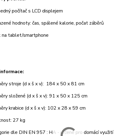
dný počítač s LCD displejem
ené hodnoty: čas, spálené kalorie, počat záběrů
na tablet/smartphone
informace:
y stroje (d x š x v): 184 x 50 x 81 cm
y složené (d x š x v): 91 x 50 x 125 cm
y krabice (d x š x v): 102 x 28 x 59 cm
ost: 27 kg
rie dle DIN EN 957 : HA - určené pro domácí využití