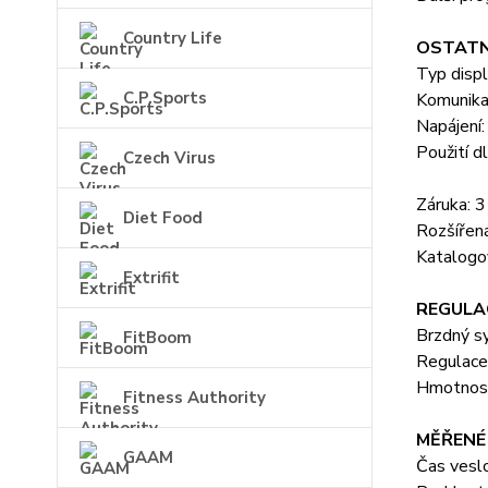
Country Life
OSTATN
Typ displ
C.P.Sports
Komunika
Napájení:
Použití 
Czech Virus
Záruka: 3
Diet Food
Rozšířená
Katalog
Extrifit
REGULA
Brzdný s
FitBoom
Regulace
Hmotnost
Fitness Authority
MĚŘENÉ
GAAM
Čas veslo