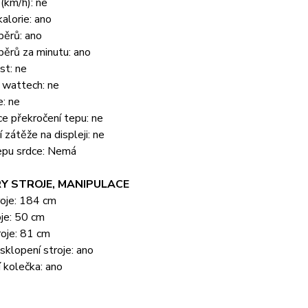
(km/h): ne
alorie: ano
běrů: ano
ěrů za minutu: ano
st: ne
 wattech: ne
: ne
ce překročení tepu: ne
 zátěže na displeji: ne
epu srdce: Nemá
Y STROJE, MANIPULACE
roje: 184 cm
oje: 50 cm
oje: 81 cm
klopení stroje: ano
 kolečka: ano