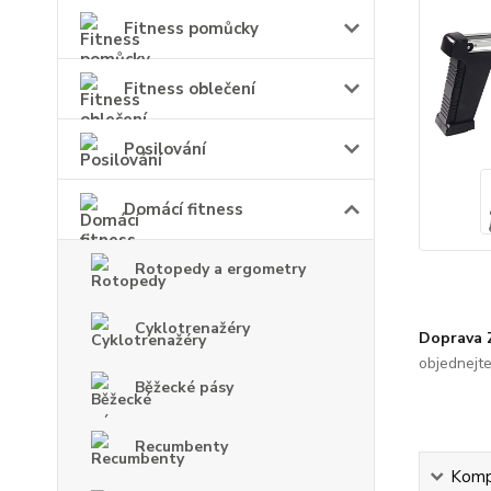
Fitness pomůcky
Fitness oblečení
Posilování
Domácí fitness
Rotopedy a ergometry
Cyklotrenažéry
Doprava
objednejt
Běžecké pásy
Recumbenty
Kompl