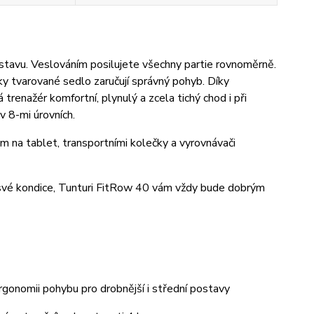
stavu. Veslováním posilujete všechny partie rovnoměrně.
 tvarované sedlo zaručují správný pohyb. Díky
enažér komfortní, plynulý a zcela tichý chod i při
v 8-mi úrovních.
 na tablet, transportními kolečky a vyrovnávači
 své kondice, Tunturi FitRow 40 vám vždy bude dobrým
gonomii pohybu pro drobnější i střední postavy