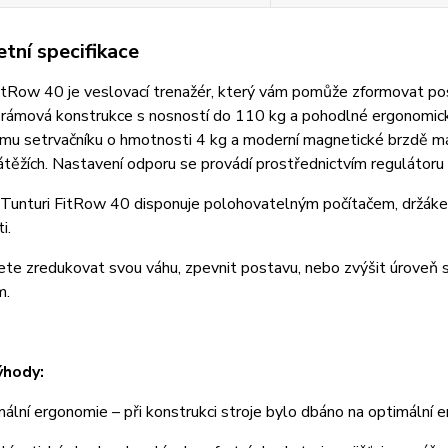
tní specifikace
itRow 40 je veslovací trenažér, který vám pomůže zformovat po
rámová konstrukce s nosností do 110 kg a pohodlné ergonomicky
u setrvačníku o hmotnosti 4 kg a moderní magnetické brzdě má tr
átěžích. Nastavení odporu se provádí prostřednictvím regulátoru 
Tunturi FitRow 40 disponuje polohovatelným počítačem, držákem
i.
ete zredukovat svou váhu, zpevnit postavu, nebo zvýšit úroveň
m.
ýhody:
ní ergonomie – při konstrukci stroje bylo dbáno na optimální er