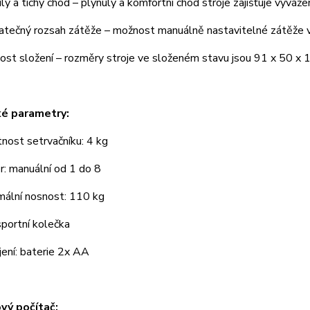
 a tichý chod – plynulý a komfortní chod stroje zajišťuje vyváž
ečný rozsah zátěže – možnost manuálně nastavitelné zátěže v
t složení – rozměry stroje ve složeném stavu jsou 91 x 50 x 
ké parametry:
st setrvačníku: 4 kg
 manuální od 1 do 8
lní nosnost: 110 kg
ortní kolečka
ní: baterie 2x AA
vý počítač: