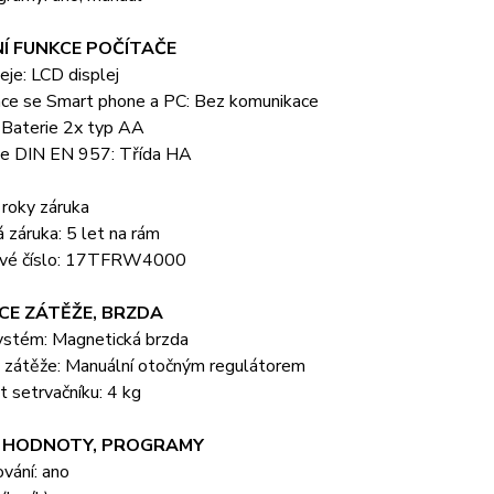
Í FUNKCE POČÍTAČE
eje: LCD displej
ce se Smart phone a PC: Bez komunikace
 Baterie 2x typ AA
dle DIN EN 957: Třída HA
 roky záruka
 záruka: 5 let na rám
ové číslo: 17TFRW4000
CE ZÁTĚŽE, BRZDA
ystém: Magnetická brzda
 zátěže: Manuální otočným regulátorem
 setrvačníku: 4 kg
 HODNOTY, PROGRAMY
vání: ano