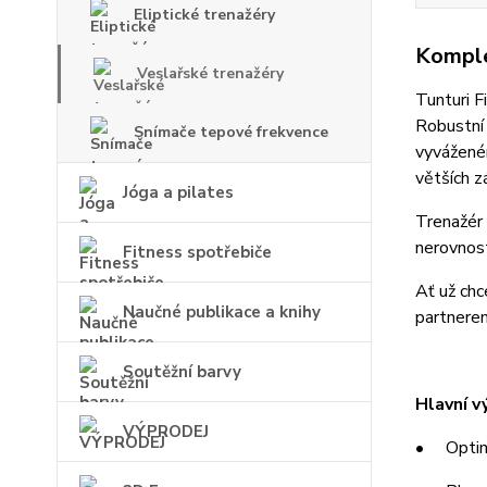
Eliptické trenažéry
Komple
Veslařské trenažéry
Tunturi F
Robustní 
Snímače tepové frekvence
vyváženém
větších z
Jóga a pilates
Trenažér 
nerovnost
Fitness spotřebiče
Ať už chc
Naučné publikace a knihy
partnere
Soutěžní barvy
Hlavní v
VÝPRODEJ
• Optimál