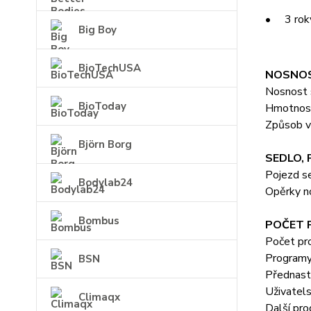
• 3 roky 
Big Boy
BioTechUSA
NOSNOS
Nosnost 
BioToday
Hmotnost
Způsob v
Björn Borg
SEDLO, 
Pojezd se
Bodylab24
Opěrky no
Bombus
POČET
Počet pr
Programy
BSN
Přednasta
Uživatel
Climaqx
Další pro