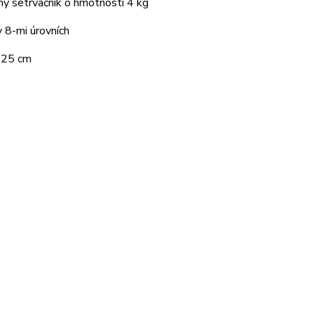
ený setrvačník o hmotnosti 4 kg
 8-mi úrovních
125 cm