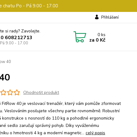
e chatu Po - Pá 9.00 - 17.00
Přihlášení
te si rady? Zavolejte.
0
ks
20 608212713
za
0 Kč
 Pá 9.00 - 17.00
row 40
 40
Ohodnotit produkt
i FitRow 40 je veslovací trenažér, který vám pomůže zformovat
u. Veslováním posilujete všechny partie rovnoměrně. Robustní
 konstrukce s nosností do 110 kg a pohodlné ergonomicky
ané sedlo zaručují správný pohyb. Díky vyváženému
čníku o hmotnosti 4 kg a moderní magnetic...
celý popis