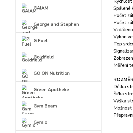
Rychlost 
GAIAM
Spálené k
Počet zá
Počet záb
George and Stephen
Vzdáleno
Výkon ve
G Fuel
Tep srdce
Signaliza
Goldfield
Zobrazení
Měření t
GO ON Nutrition
ROZMĚR
Délka st
Green Apotheke
Šířka str
Výška str
Gym Beam
Možnost s
Přepravní
Gymio