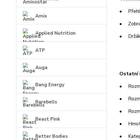
• Přehle
Amix
• Zobraz
Applied Nutrition
• Držák 
ATP
Auga
Ostatní 
Bang Energy
• Rozměr
• Rozměr
Barebells
• Rozměr
Beast Pink
• Hmotn
• Katego
Better Bodies