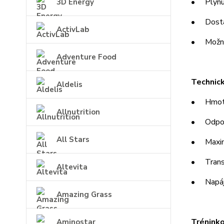
• Plynulý
3D Energy
• Dostat
ActivLab
• Možnos
Adventure Food
Technic
Aldelis
• Hmotno
Allnutrition
• Odpor:
All Stars
• Maximá
• Transp
Altevita
• Napáje
Amazing Grass
Tréninko
Aminostar