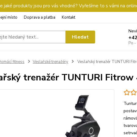
 jaké produkty jsou pro vás vhodné? Vyřešíme to s vámi na onlin
ejní místo
Doprava a platba
Kontakt
Neví
Hledat
+4
Po -
omácí fitness
Veslařské trenažéry
Veslařský trenažér TUNTURI Fit
ařský trenažér TUNTURI Fitrow
Tuntur
postav
rámová
tvarov
setrva