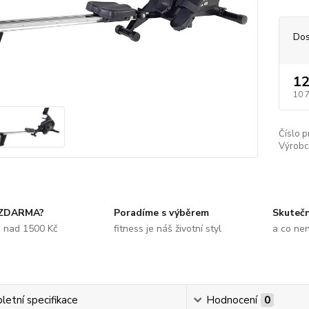
Dos
12
10 
Číslo p
Výrobc
 ZDARMA?
Poradíme s výběrem
Skuteč
e nad 1500 Kč
fitness je náš životní styl
a co ne
etní specifikace
Hodnocení
0