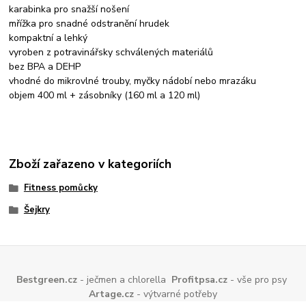
karabinka pro snažší nošení
mřížka pro snadné odstranění hrudek
kompaktní a lehký
vyroben z potravinářsky schválených materiálů
bez BPA a DEHP
vhodné do mikrovlné trouby, myčky nádobí nebo mrazáku
objem 400 ml + zásobníky (160 ml a 120 ml)
Zboží zařazeno v kategoriích
Fitness pomůcky
Šejkry
Bestgreen.cz
- ječmen a chlorella
Profitpsa.cz
- vše pro psy
Artage.cz
- výtvarné potřeby