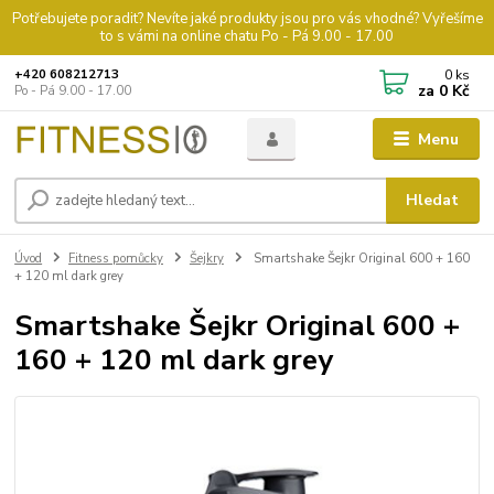
Potřebujete poradit? Nevíte jaké produkty jsou pro vás vhodné? Vyřešíme
to s vámi na online chatu Po - Pá 9.00 - 17.00
0
ks
+420 608212713
za
0 Kč
Po - Pá 9.00 - 17.00
Menu
Hledat
Úvod
Fitness pomůcky
Šejkry
Smartshake Šejkr Original 600 + 160
+ 120 ml dark grey
Smartshake Šejkr Original 600 +
160 + 120 ml dark grey