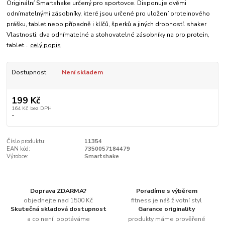
Originální Smartshake určený pro sportovce. Disponuje dvěmi
odnímatelnými zásobníky, které jsou určené pro uložení proteinového
prášku, tablet nebo případně i klíčů, šperků a jiných drobností. shaker
Vlastnosti: dva odnímatelné a stohovatelné zásobníky na pro protein,
tablet...
celý popis
Dostupnost
Není skladem
199 Kč
164 Kč
bez DPH
-
Číslo produktu:
11354
EAN kód:
7350057184479
Výrobce:
Smartshake
Doprava ZDARMA?
Poradíme s výběrem
objednejte nad 1500 Kč
fitness je náš životní styl
Skutečná skladová dostupnost
Garance originality
a co není, poptáváme
produkty máme prověřené