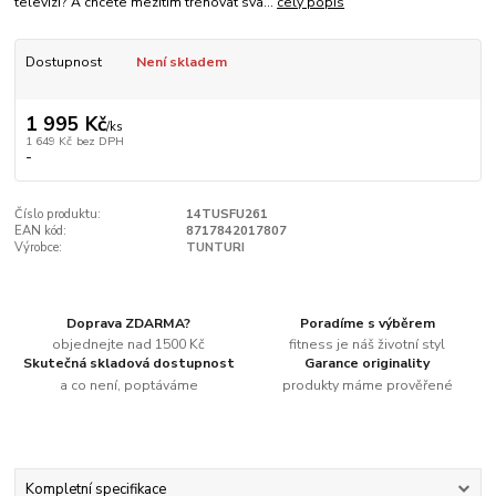
televizi? A chcete mezitím trénovat sva...
celý popis
Dostupnost
Není skladem
1 995 Kč
/
ks
1 649 Kč
bez DPH
-
Číslo produktu:
14TUSFU261
EAN kód:
8717842017807
Výrobce:
TUNTURI
Doprava ZDARMA?
Poradíme s výběrem
objednejte nad 1500 Kč
fitness je náš životní styl
Skutečná skladová dostupnost
Garance originality
a co není, poptáváme
produkty máme prověřené
Kompletní specifikace