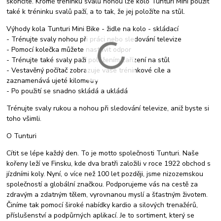
skončíte. Kromě tréninku svalů nohou lze kolo Tunturi Mini použít
také k tréninku svalů paží, a to tak, že jej položíte na stůl.
Výhody kola Tunturi Mini Bike - židle na kolo - skládací
- Trénujte svaly nohou při práci nebo sledování televize
- Pomocí kolečka můžete nastavit odpor
- Trénujte také svaly paží položením zařízení na stůl
- Vestavěný počítač zobrazuje vaše tréninkové cíle a
zaznamenává ujeté kilometry
- Po použití se snadno skládá a ukládá
Trénujte svaly rukou a nohou při sledování televize, aniž byste si
toho všimli.
O Tunturi
Cítit se lépe každý den. To je motto společnosti Tunturi. Naše
kořeny leží ve Finsku, kde dva bratři založili v roce 1922 obchod s
jízdními koly. Nyní, o více než 100 let později, jsme nizozemskou
společností a globální značkou. Podporujeme vás na cestě za
zdravým a zdatným tělem, vyrovnanou myslí a šťastným životem.
Činíme tak pomocí široké nabídky kardio a silových trenažérů,
příslušenství a podpůrných aplikací. Je to sortiment, který se