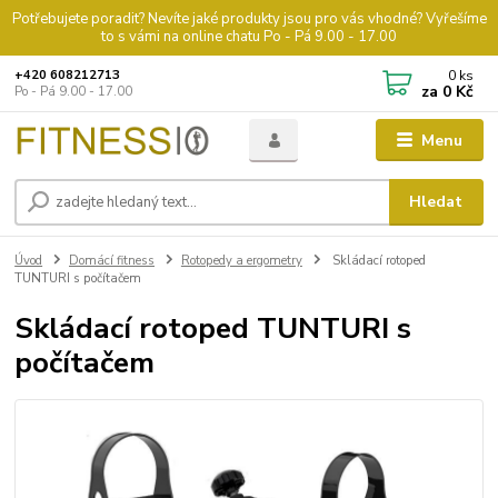
Potřebujete poradit? Nevíte jaké produkty jsou pro vás vhodné? Vyřešíme
to s vámi na online chatu Po - Pá 9.00 - 17.00
0
ks
+420 608212713
za
0 Kč
Po - Pá 9.00 - 17.00
Menu
Hledat
Úvod
Domácí fitness
Rotopedy a ergometry
Skládací rotoped
TUNTURI s počítačem
Skládací rotoped TUNTURI s
počítačem