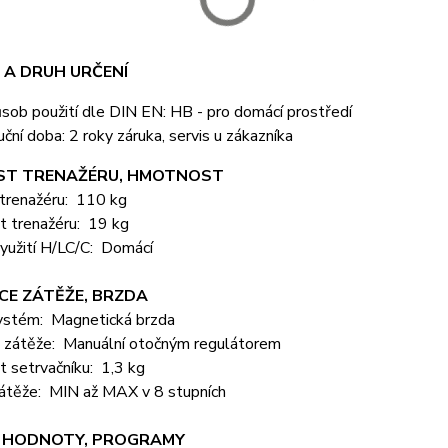
 A DRUH URČENÍ
sob použití dle DIN EN: HB - pro domácí prostředí
uční doba: 2 roky záruka, servis u zákazníka
T TRENAŽÉRU, HMOTNOST
trenažéru: 110 kg
 trenažéru: 19 kg
yužití H/LC/C: Domácí
CE ZÁTĚŽE, BRZDA
ystém: Magnetická brzda
 zátěže: Manuální otočným regulátorem
 setrvačníku: 1,3 kg
átěže: MIN až MAX v 8 stupních
 HODNOTY, PROGRAMY