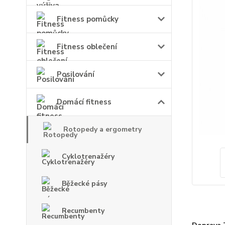
Fitness pomůcky
Fitness oblečení
Posilování
Domácí fitness
Rotopedy a ergometry
Cyklotrenažéry
Běžecké pásy
Recumbenty