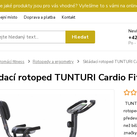
 jaké produkty jsou pro vás vhodné? Vyřešíme to s vámi na onlin
ejní místo
Doprava a platba
Kontakt
Neví
Hledat
+4
Po -
omácí fitness
Rotopedy a ergometry
Skládací rotoped TUNTURI Car
dací rotoped TUNTURI Cardio Fi
TUNTUR
rotope
předev
než bě
značky 