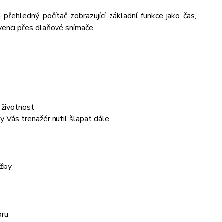
přehledný počítač zobrazující základní funkce jako čas,
kvenci přes dlaňové snímače.
 životnost
 Vás trenažér nutil šlapat dále.
ržby
oru