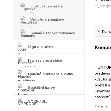
Doprava
objednejt
Eliptické trenažéry
Veslařské trenažéry
Kompl
Snímače tepové frekvence
Komple
Jóga a pilates
Fitness spotřebiče
TUNTURI
předevší
Naučné publikace a knihy
kvalitní 
opěrátkem
Soutěžní barvy
uživatel
nosností 
VÝPRODEJ
Dále j