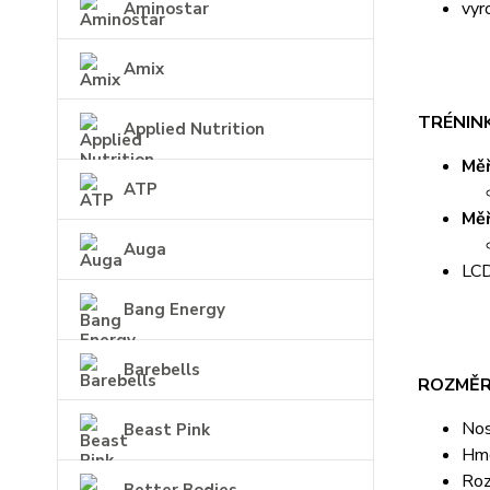
vyr
Aminostar
Amix
TRÉNINK
Applied Nutrition
Měř
ATP
Měř
Auga
LCD
Bang Energy
Barebells
ROZMĚR
Nos
Beast Pink
Hmo
Roz