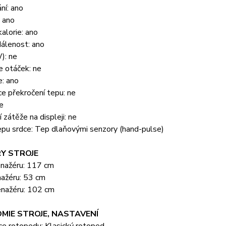
ní: ano
 ano
alorie: ano
álenost: ano
): ne
e otáček: ne
e: ano
ce překročení tepu: ne
e
 zátěže na displeji: ne
epu srdce: Tep dlaňovými senzory (hand-pulse)
Y STROJE
enažéru: 117 cm
nažéru: 53 cm
enažéru: 102 cm
MIE STROJE, NASTAVENÍ
ce rotopedu: Klasický rotoped