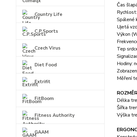
Čas šlapá
Rychlost:
Country Life
Spálené k
Ujetá vzd
C.P.Sports
Výkon (W
Frekvenc
Czech Virus
Tep srdc
Signaliza
Hodiny: n
Diet Food
Zobrazení
Měření t
Extrifit
ROZMĚR
FitBoom
Délka tr
Šířka tre
Výška tr
Fitness Authority
ERGONO
GAAM
Konstruk