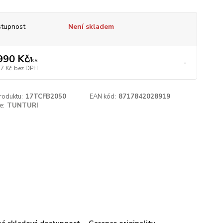
tupnost
Není skladem
990 Kč
/
ks
-
77 Kč
bez DPH
roduktu:
17TCFB2050
EAN kód:
8717842028919
e:
TUNTURI