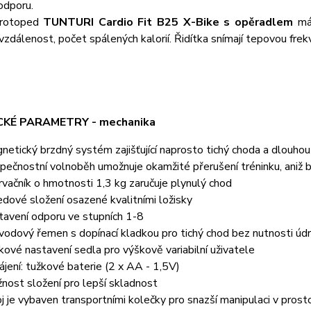
odporu.
 rotoped
TUNTURI Cardio Fit B25 X-Bike s opěradlem
má 
 vzdálenost, počet spálených kalorií. Řidítka snímají tepovou fre
KÉ PARAMETRY - mechanika
netický brzdný systém zajišťující naprosto tichý choda a dlouhou
pečnostní volnoběh umožnuje okamžité přerušení tréninku, aniž by
rvačník o hmotnosti 1,3 kg zaručuje plynulý chod
edové složení osazené kvalitními ložisky
tavení odporu ve stupních 1-8
vodový řemen s dopínací kladkou pro tichý chod bez nutnosti úd
kové nastavení sedla pro výškově variabilní uživatele
ájení: tužkové baterie (2 x AA - 1,5V)
nost složení pro lepší skladnost
oj je vybaven transportními kolečky pro snazší manipulaci v prost