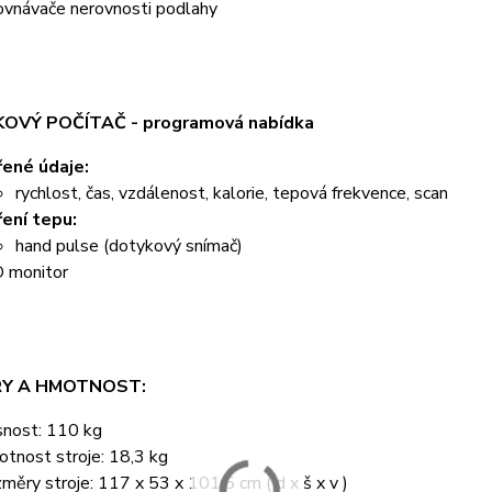
ovnávače nerovnosti podlahy
OVÝ POČÍTAČ - programová nabídka
ené údaje:
rychlost, čas, vzdálenost, kalorie, tepová frekvence, scan
ení tepu:
hand pulse (dotykový snímač)
 monitor
Y A HMOTNOST:
nost: 110 kg
tnost stroje: 18,3 kg
měry stroje: 117 x 53 x 101,5 cm ( d x š x v )