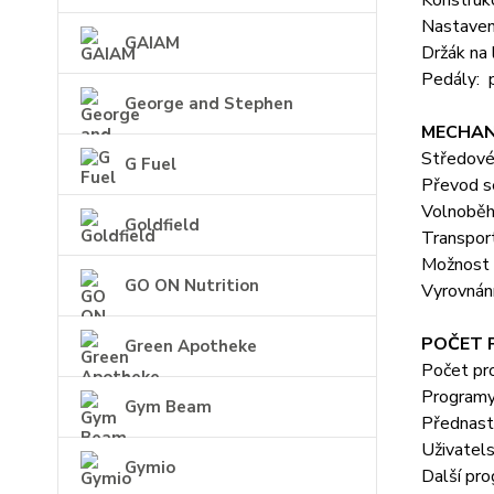
Nastaven
GAIAM
Držák na 
Pedály: 
George and Stephen
MECHAN
Středové 
G Fuel
Převod se
Volnoběh
Goldfield
Transport
Možnost 
GO ON Nutrition
Vyrovnání
POČET
Green Apotheke
Počet pr
Programy
Gym Beam
Přednasta
Uživatel
Gymio
Další pr