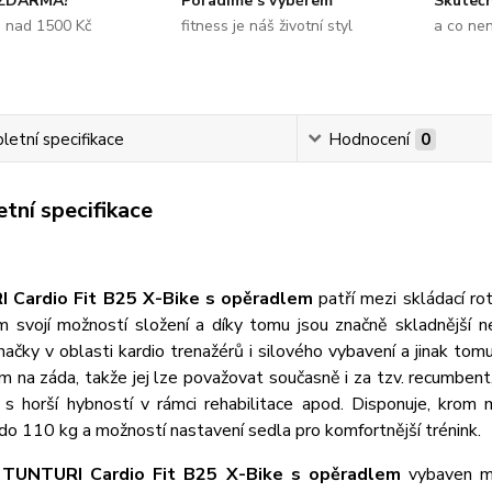
 ZDARMA?
Poradíme s výběrem
Skuteč
e nad 1500 Kč
fitness je náš životní styl
a co ne
etní specifikace
Hodnocení
0
tní specifikace
 Cardio Fit B25 X-Bike s opěradlem
patří mezi skládací ro
m svojí možností složení a díky tomu jsou značně skladnější 
značky v oblasti kardio trenažérů i silového vybavení a jinak t
 na záda, takže jej lze považovat současně i za tzv. recumbent,
e s horší hybností v rámci rehabilitace apod. Disponuje, krom
do 110 kg a možností nastavení sedla pro komfortnější trénink.
e
TUNTURI Cardio Fit B25 X-Bike s opěradlem
vybaven ma