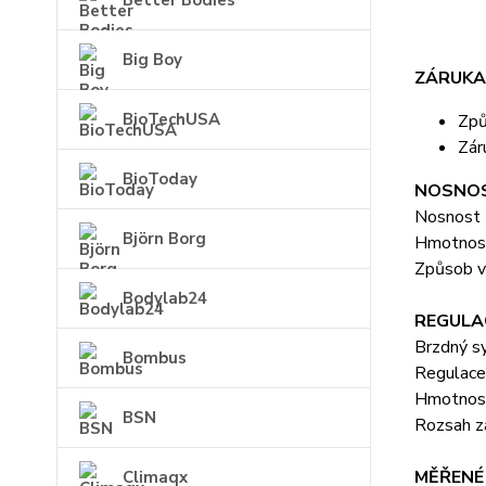
Better Bodies
Big Boy
ZÁRUKA
BioTechUSA
Způ
Zár
BioToday
NOSNOS
Nosnost 
Björn Borg
Hmotnost
Způsob v
Bodylab24
REGULA
Brzdný s
Bombus
Regulace
Hmotnost
BSN
Rozsah z
MĚŘENÉ
Climaqx