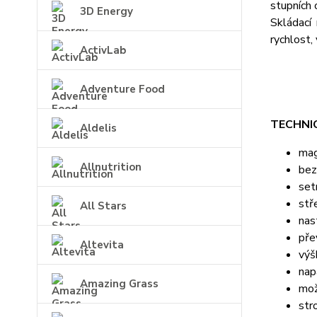
stupních 
3D Energy
Skládací
rychlost,
ActivLab
Adventure Food
TECHNIC
Aldelis
mag
Allnutrition
bez
set
stř
All Stars
nas
pře
Altevita
výš
nap
Amazing Grass
mož
str