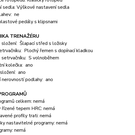
í sedla: Výškové nastavení sedla
lahev: ne
plastové pedály s klipsnami
IKA TRENAŽÉRU
složení: Šlapací střed s ložisky
trvačníku: Plochý řemen s dopínací kladkou
 setrvačníku: S volnoběhem
ní kolečka: ano
složení: ano
 nerovností podlahy: ano
 PROGRAMŮ
ogramů celkem: nemá
 řízené tepem HRC: nemá
vené profily trati: nemá
sky nastavitelné programy: nemá
ogramy: nemá