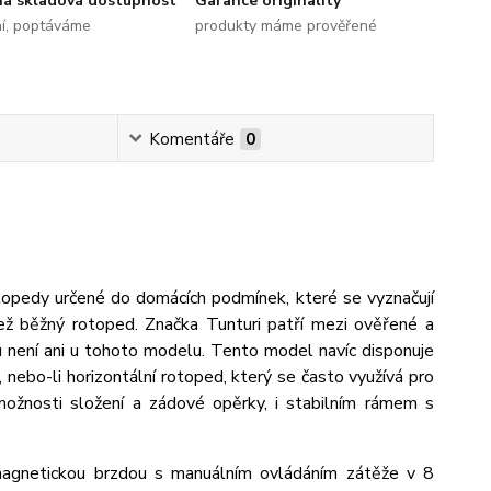
ná skladová dostupnost
Garance originality
ní, poptáváme
produkty máme prověřené
Komentáře
0
topedy určené do domácích podmínek, které se vyznačují
než běžný rotoped. Značka Tunturi patří mezi ověřené a
omu není ani u tohoto modelu. Tento model navíc disponuje
 nebo-li horizontální rotoped, který se často využívá pro
 možnosti složení a zádové opěrky, i stabilním rámem s
gnetickou brzdou s manuálním ovládáním zátěže v 8