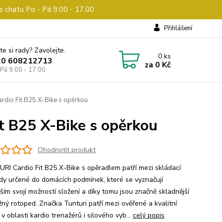
e chatu Po - Pá 9.00 - 17.00
Přihlášení
te si rady? Zavolejte.
0
ks
20 608212713
za
0 Kč
 Pá 9.00 - 17.00
dio Fit B25 X-Bike s opěrkou
t B25 X-Bike s opěrkou
Ohodnotit produkt
I Cardio Fit B25 X-Bike s opěradlem patří mezi skládací
dy určené do domácích podmínek, které se vyznačují
ším svojí možností složení a díky tomu jsou značně skladnější
žný rotoped. Značka Tunturi patří mezi ověřené a kvalitní
v oblasti kardio trenažérů i silového vyb...
celý popis