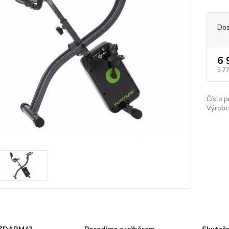
Dos
6 
5 7
Číslo p
Výrobc