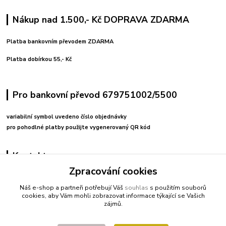
Nákup nad 1.500,- Kč DOPRAVA ZDARMA
Platba bankovním převodem ZDARMA
Platba dobírkou 55,- Kč
Pro bankovní převod 679751002/5500
variabilní symbol uvedeno číslo objednávky
pro pohodlné platby použijte vygenerovaný QR kód
Kontakty
Zpracování cookies
+420 608212713
Náš e-shop a partneři potřebují Váš
souhlas
s použitím souborů
cookies, aby Vám mohli zobrazovat informace týkající se Vašich
fitnessio@post.cz
zájmů.