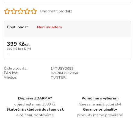
Ohodnotit produkt
Dostupnost
Není skladem
399 Kč
/
set
330 Kč
bez DPH
-
Číslo produktu:
14TUSYO055
EAN kód:
8717842032954
Výrobce:
TUNTURI
Doprava ZDARMA?
Poradíme s výběrem
objednejte nad 1500 Kč
fitness je náš životní styl
Skutečná skladová dostupnost
Garance originality
a co není, poptáváme
produkty máme prověřené