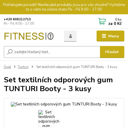
Potřebujete poradit? Nevíte jaké produkty jsou pro vás vhodné? Vyřešíme
to s vámi na online chatu Po - Pá 9.00 - 17.00
0
ks
+420 608212713
za
0 Kč
Po - Pá 9.00 - 17.00
Menu
Hledat
Úvod
Tunturi
Set textilních odporových gum TUNTURI Booty - 3 kusy
Set textilních odporových gum
TUNTURI Booty - 3 kusy