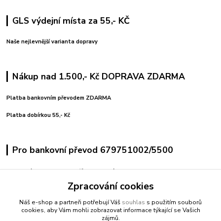
GLS výdejní místa za 55,- KČ
Naše nejlevnější varianta dopravy
Nákup nad 1.500,- Kč DOPRAVA ZDARMA
Platba bankovním převodem ZDARMA
Platba dobírkou 55,- Kč
Pro bankovní převod 679751002/5500
variabilní symbol uvedeno číslo objednávky
pro pohodlné platby použijte vygenerovaný QR kód
Zpracování cookies
Náš e-shop a partneři potřebují Váš
souhlas
s použitím souborů
Kontakty
cookies, aby Vám mohli zobrazovat informace týkající se Vašich
zájmů.