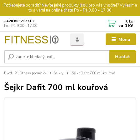
Potřebujete poradit? Nevíte jaké produkty jsou pro vás vhodné? Vyřešíme
to s vámi na online chatu Po - Pá 9.00 - 17.00
0
ks
+420 608212713
za
0 Kč
Po - Pá 9.00 - 17.00
Menu
Hledat
Úvod
Fitness pomůcky
Šejkry
Šejkr Dafit 700 ml kouřová
Šejkr Dafit 700 ml kouřová