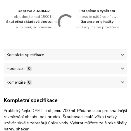
Doprava ZDARMA?
Poradíme s výběrem
objednejte nad 1500 Kč
fitness je náš životní styl
Skutečná skladová dostupnost
Garance originality
a co není, poptáváme
produkty máme prověřené
Kompletní specifikace
Hodnocení
0
Komentáře
0
Kompletní specifikace
Praktický šejkr DAFIT o objemu 700 ml. Přidané sítko pro snadnější
rozmíchání obsahu bez hrudek. Šroubovací malé víčko i velký
uzávěr skvěle zabraňují úniku vody. Vybírat můžete ze široké škály
barev. shaker