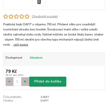
Ohodnotit produkt
Praktický šejkr DAFIT o objemu 700 ml. Přidané sítko pro snadnější
rozmíchání obsahu bez hrudek. Šroubovací malé víčko i velký uzávěr
skvěle zabraňují úniku vody. Vybírat můžete ze široké škály barev. shaker
objem 700 ml ideální pro všechny typy míchaných nápojů žádný únik
vody ...
celý popis
Dostupnost
Skladem
79 Kč
65 Kč
bez DPH
Přidat do košíku
Číslo produktu:
12587
Výrobce:
DAFIT