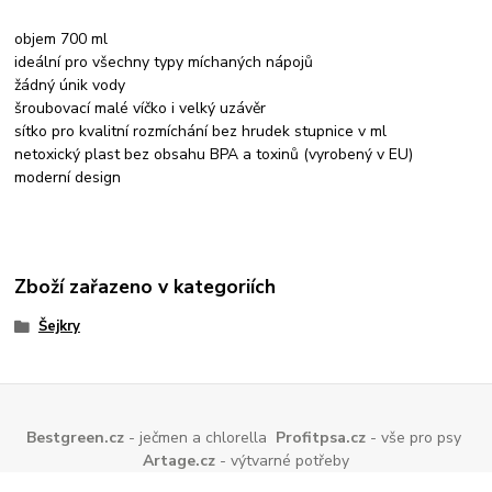
objem 700 ml
ideální pro všechny typy míchaných nápojů
žádný únik vody
šroubovací malé víčko i velký uzávěr
sítko pro kvalitní rozmíchání bez hrudek stupnice v ml
netoxický plast bez obsahu BPA a toxinů (vyrobený v EU)
moderní design
Zboží zařazeno v kategoriích
Šejkry
Bestgreen.cz
- ječmen a chlorella
Profitpsa.cz
- vše pro psy
Artage.cz
- výtvarné potřeby