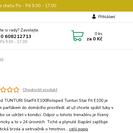
e chatu Po - Pá 9.00 - 17.00
Přihlášení
te si rady? Zavolejte.
0
ks
20 608212713
za
0 Kč
 Pá 9.00 - 17.00
00
Ohodnotit produkt
d TUNTURI StarFit E100Rotoped Tunturi Star Fit E100 je
m parťákem do domácího prostředí, ať už chcete spálit tuky v
bo se udržet v kondici. Odpor u tohoto trenažéru je řízený
nicky a to v 24 úrovních. Tiché a plynulé šlapání zajišťuje
ická brzda a setrvačník o hmotnos...
celý popis