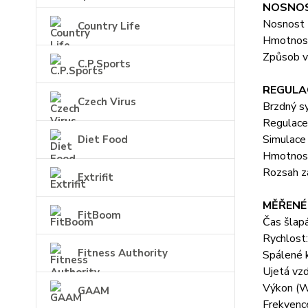
NOSNOS
Nosnost 
Country Life
Hmotnost
Způsob v
C.P.Sports
REGULA
Czech Virus
Brzdný s
Regulace
Simulace
Diet Food
Hmotnost
Rozsah z
Extrifit
MĚŘENÉ
FitBoom
Čas šlapá
Rychlost:
Fitness Authority
Spálené k
Ujetá vzd
Výkon (W
GAAM
Frekvenc