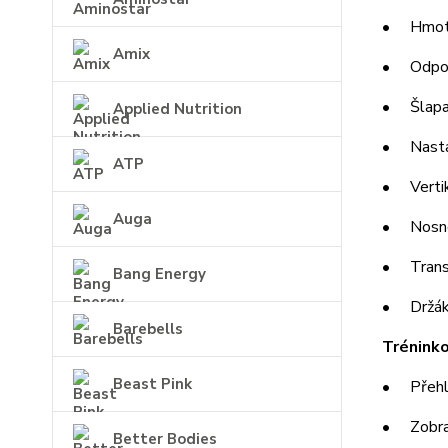
• Hmotno
Amix
• Odpor:
• Šlapac
Applied Nutrition
• Nastav
ATP
• Vertiká
Auga
• Nosnos
• Transp
Bang Energy
• Držák 
Barebells
Tréninko
Beast Pink
• Přehle
• Zobraze
Better Bodies