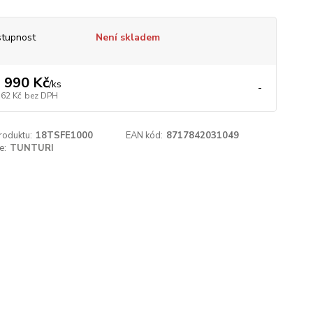
tupnost
Není skladem
 990 Kč
/
ks
-
562 Kč
bez DPH
roduktu:
18TSFE1000
EAN kód:
8717842031049
e:
TUNTURI