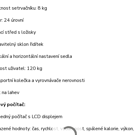
st setrvačníku: 8 kg
 24 úrovní
í střed s ložisky
itelný sklon řidítek
lní a horizontální nastavení sedla
t uživatel: 120 kg
ortní kolečka a vyrovnávače nerovnosti
na lahev
vý počítač:
dný počítač s LCD displejem
né hodnoty: čas, rychlost, vzdálenost, spálené kalorie, výkon,