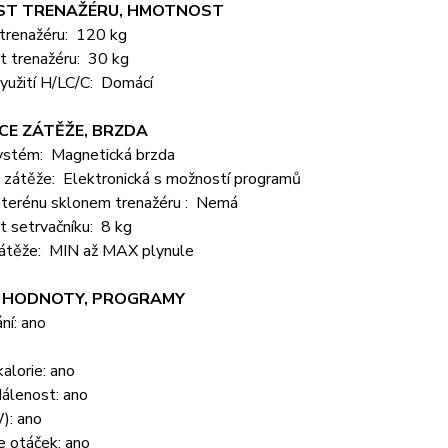
T TRENAŽÉRU, HMOTNOST
trenažéru: 120 kg
 trenažéru: 30 kg
yužití H/LC/C: Domácí
CE ZÁTĚŽE, BRZDA
ystém: Magnetická brzda
 zátěže: Elektronická s možností programů
 terénu sklonem trenažéru : Nemá
 setrvačníku: 8 kg
átěže: MIN až MAX plynule
 HODNOTY, PROGRAMY
ní: ano
alorie: ano
álenost: ano
): ano
e otáček: ano