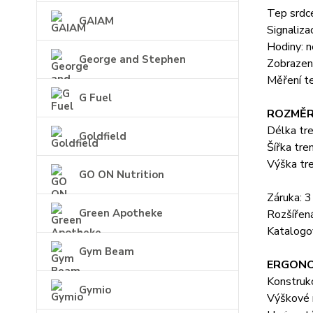
Tep srdc
GAIAM
Signaliza
Hodiny: n
George and Stephen
Zobrazení
Měření t
G Fuel
ROZMĚR
Délka tr
Goldfield
Šířka tre
Výška tr
GO ON Nutrition
Záruka: 3
Green Apotheke
Rozšířená
Katalogo
Gym Beam
ERGONO
Konstruk
Gymio
Výškové 