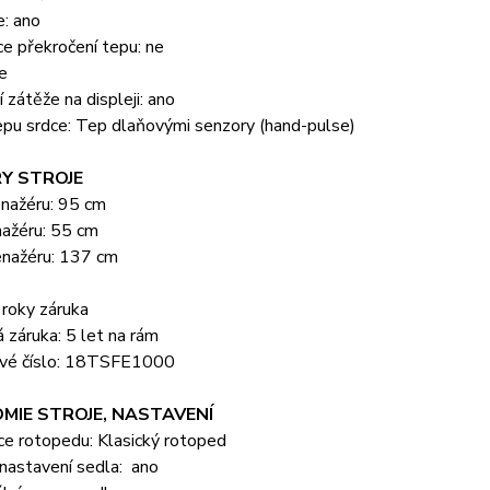
e: ano
ce překročení tepu: ne
e
 zátěže na displeji: ano
epu srdce: Tep dlaňovými senzory (hand-pulse)
Y STROJE
enažéru: 95 cm
nažéru: 55 cm
enažéru: 137 cm
 roky záruka
 záruka: 5 let na rám
vé číslo: 18TSFE1000
MIE STROJE, NASTAVENÍ
ce rotopedu: Klasický rotoped
nastavení sedla: ano