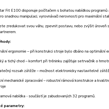
tar Fit E100 disponuje počítačem s bohatou nabídkou programů a
ro snadnou manipulaci, vyrovnávači nerovnosti pro maximální stabi
ete zredukovat svou váhu, zpevnit postavu, nebo zvýšit úroveň 
artnerem.
ýhody:
ní ergonomie – při konstrukci stroje bylo dbáno na optimální er
 a tichý chod – komfort při tréninku zajišťuje setrvačník o hmot
ečný rozsah zátěže – možnost elektronicky nastavitelné zátěž
ní mechanické zpracování – robustní rámová konstrukce a kvali
roje
mová nabídka - součástí je zabudovaných 32 programů.
ké parametry: