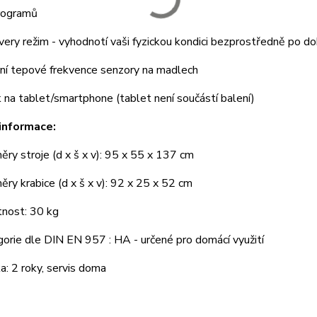
ogramů
y režim - vyhodnotí vaši fyzickou kondici bezprostředně po do
 tepové frekvence senzory na madlech
na tablet/smartphone (tablet není součástí balení)
informace:
y stroje (d x š x v): 95 x 55 x 137 cm
y krabice (d x š x v): 92 x 25 x 52 cm
ost: 30 kg
rie dle DIN EN 957 : HA - určené pro domácí využití
: 2 roky, servis doma