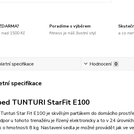
 ZDARMA?
Poradíme s výběrem
Skuteč
e nad 1500 Kč
fitness je náš životní styl
a co ne
etní specifikace
Hodnocení
0
tní specifikace
ed TUNTURI StarFit E100
unturi Star Fit E100 je skvělým parťákem do domácího prostředí
Odpor u tohoto trenažéru je řízený elektronicky a to v 24 úrovních
k o hmotnosti 8 kg. Nastavení sedla je možné provádět jak ve verti