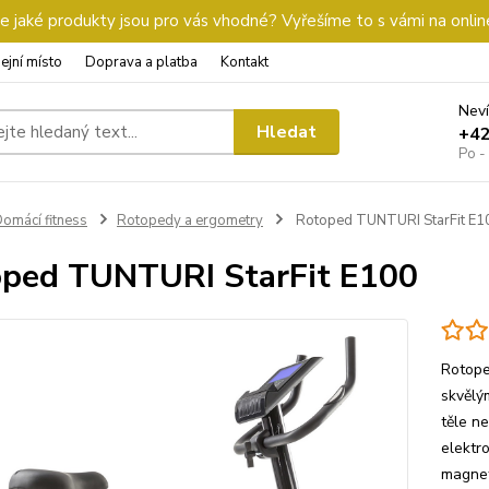
 jaké produkty jsou pro vás vhodné? Vyřešíme to s vámi na onlin
ejní místo
Doprava a platba
Kontakt
Neví
Hledat
+4
Po -
omácí fitness
Rotopedy a ergometry
Rotoped TUNTURI StarFit E1
ped TUNTURI StarFit E100
Rotope
skvělý
těle ne
elektro
magnet