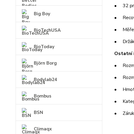
• 32 pr
Big Boy
• Recover
• Měření
BioTechUSA
• Držák 
BioToday
Ostatní 
Björn Borg
• Rozměr
• Rozměr
Bodylab24
• Hmotn
Bombus
• Katego
BSN
• Záruka
Climaqx