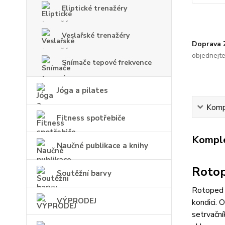
Eliptické trenažéry
Veslařské trenažéry
Doprava
objednejt
Snímače tepové frekvence
Jóga a pilates
Kompl
Fitness spotřebiče
Komple
Naučné publikace a knihy
Rotop
Soutěžní barvy
Rotoped T
VÝPRODEJ
kondici. 
setrvační