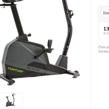
Dos
13
11 
Číslo p
Výrobc