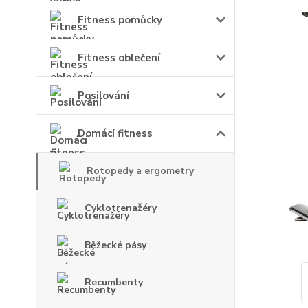
Fitness pomůcky
Fitness oblečení
Posilování
Domácí fitness
Rotopedy a ergometry
Cyklotrenažéry
Běžecké pásy
Recumbenty