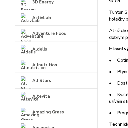
sklon.
3D Energy
Tunturi S
ActivLab
kolečky p
Ať už chc
Adventure Food
dobrým p
Hlavní v
Aldelis
• Optimál
Allnutrition
• Plynulý
All Stars
• Dostat
• Kvalit
Altevita
užívání st
Amazing Grass
• Progra
Technic
Aminostar