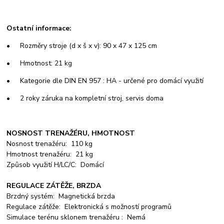
Ostatní informace:
• Rozměry stroje (d x š x v): 90 x 47 x 125 cm
• Hmotnost: 21 kg
• Kategorie dle DIN EN 957 : HA - určené pro domácí využití
• 2 roky záruka na kompletní stroj, servis doma
NOSNOST TRENAŽÉRU, HMOTNOST
Nosnost trenažéru: 110 kg
Hmotnost trenažéru: 21 kg
Způsob využití H/LC/C: Domácí
REGULACE ZÁTĚŽE, BRZDA
Brzdný systém: Magnetická brzda
Regulace zátěže: Elektronická s možností programů
Simulace terénu sklonem trenažéru : Nemá