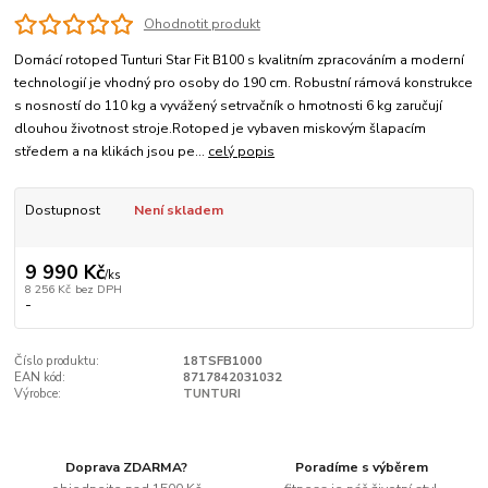
Ohodnotit produkt
Domácí rotoped Tunturi Star Fit B100 s kvalitním zpracováním a moderní
technologií je vhodný pro osoby do 190 cm. Robustní rámová konstrukce
s nosností do 110 kg a vyvážený setrvačník o hmotnosti 6 kg zaručují
dlouhou životnost stroje.Rotoped je vybaven miskovým šlapacím
středem a na klikách jsou pe...
celý popis
Dostupnost
Není skladem
9 990 Kč
/
ks
8 256 Kč
bez DPH
-
Číslo produktu:
18TSFB1000
EAN kód:
8717842031032
Výrobce:
TUNTURI
Doprava ZDARMA?
Poradíme s výběrem