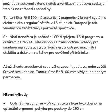
možnosti nastavení sklonu řidítek a vertikálního posuvu sedla je
trénink na rotopedu pohodlný.
Tunturi Star Fit B100 má zcela tichý magnetický brzdný systém s
elektronickou regulací zátěže v 16 stupních. Rotoped je tak
vhodný pro začátečníky i pokročilé sportovce.
Součástí trenažéru je počítač s LCD displejem, 15-ti programy a
držákem na tablet. Dále disponuje transportními kolečky pro
snadnou manipulaci, vyrovnávači nerovnosti pro maximální
stabilitu a držákem na lahev pro osvěžení při tréninku.
Ať už chcete zredukovat svou váhu, zpevnit postavu, nebo zvýšit
úroveň své kondice, Tunturi Star Fit B100 vám vždy bude dobrým
partnerem.
Hlavní výhody:
• Optimální ergonomie – při konstrukci stroje bylo dbáno na
optimální ergonomii pohybu pro postavy do 190 cm