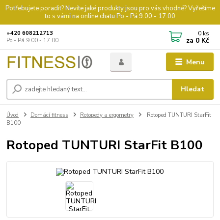
Potřebujete poradit? Nevíte jaké produkty jsou pro vás vhodné? Vyřešíme
to s vámi na online chatu Po - Pá 9.00 - 17.00
0
ks
+420 608212713
za
0 Kč
Po - Pá 9.00 - 17.00
Menu
Hledat
Úvod
Domácí fitness
Rotopedy a ergometry
Rotoped TUNTURI StarFit
B100
Rotoped TUNTURI StarFit B100