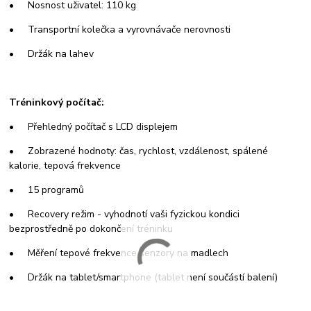
• Nosnost uživatel: 110 kg
• Transportní kolečka a vyrovnávače nerovnosti
• Držák na lahev
Tréninkový počítač:
• Přehledný počítač s LCD displejem
• Zobrazené hodnoty: čas, rychlost, vzdálenost, spálené
kalorie, tepová frekvence
• 15 programů
• Recovery režim - vyhodnotí vaši fyzickou kondici
bezprostředně po dokončení tréninku
• Měření tepové frekvence senzory na madlech
• Držák na tablet/smartphone (tablet není součástí balení)