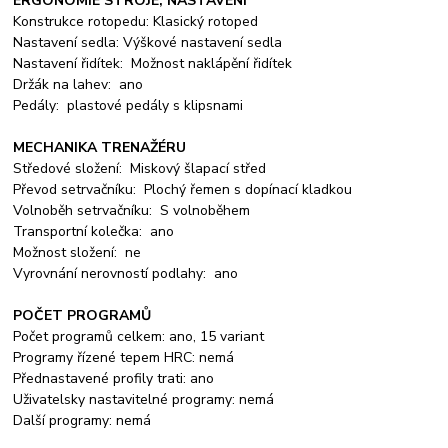
ERGONOMIE STROJE, NASTAVENÍ
Konstrukce rotopedu: Klasický rotoped
Nastavení sedla: Výškové nastavení sedla
Nastavení řidítek: Možnost naklápění řidítek
Držák na lahev: ano
Pedály: plastové pedály s klipsnami
MECHANIKA TRENAŽÉRU
Středové složení: Miskový šlapací střed
Převod setrvačníku: Plochý řemen s dopínací kladkou
Volnoběh setrvačníku: S volnoběhem
Transportní kolečka: ano
Možnost složení: ne
Vyrovnání nerovností podlahy: ano
POČET PROGRAMŮ
Počet programů celkem: ano, 15 variant
Programy řízené tepem HRC: nemá
Přednastavené profily trati: ano
Uživatelsky nastavitelné programy: nemá
Další programy: nemá