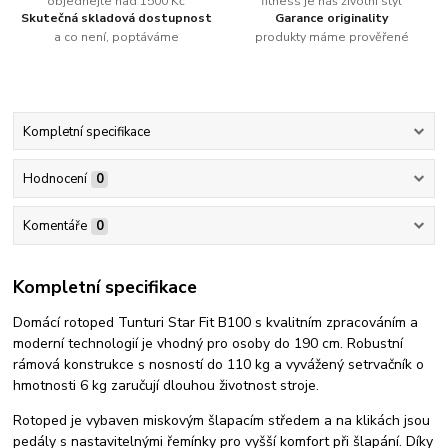
objednejte nad 1500 Kč
fitness je náš životní styl
Skutečná skladová dostupnost
Garance originality
a co není, poptáváme
produkty máme prověřené
Kompletní specifikace
Hodnocení
0
Komentáře
0
Kompletní specifikace
Domácí rotoped Tunturi Star Fit B100 s kvalitním zpracováním a
moderní technologií je vhodný pro osoby do 190 cm. Robustní
rámová konstrukce s nosností do 110 kg a vyvážený setrvačník o
hmotnosti 6 kg zaručují dlouhou životnost stroje.
Rotoped je vybaven miskovým šlapacím středem a na klikách jsou
pedály s nastavitelnými řemínky pro vyšší komfort při šlapání. Díky