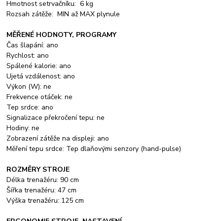
Hmotnost setrvačníku: 6 kg
Rozsah zátěže: MIN až MAX plynule
MĚŘENÉ HODNOTY, PROGRAMY
Čas šlapání: ano
Rychlost: ano
Spálené kalorie: ano
Ujetá vzdálenost: ano
Výkon (W): ne
Frekvence otáček: ne
Tep srdce: ano
Signalizace překročení tepu: ne
Hodiny: ne
Zobrazení zátěže na displeji: ano
Měření tepu srdce: Tep dlaňovými senzory (hand-pulse)
ROZMĚRY STROJE
Délka trenažéru: 90 cm
Šířka trenažéru: 47 cm
Výška trenažéru: 125 cm