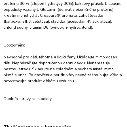
proteinu 30 % (stupeň hydrolýzy 30%), kakaový prášek, L-Leucin,
peptidicky vázaný L-Glutamin (derivát z pšeničného proteinu),
kreatin monohydrát Creapure®, aromata, zahušťovadlo
(karboxymethyl celulóza), sladidla (acesulfam-K, sukralóza),
chlorid sodný, vitamin B6 (pyridoxin-hydrochlorid).
Upozornění:
Nevhodné pro děti, těhotné a kojící ženy. Ukládejte mimo dosah
dětí. Nepřekračujte doporučenou denní dávku. Nenahrazuje
pestrou stravu. Skladujte na chladném a suchém místě, mimo
přímé slunce. Po otevření a použití vždy pevně zašroubujte víčko a
nevystavujte produkt vlhkému vzduchu.
Doplněk stravy, se sladidly.