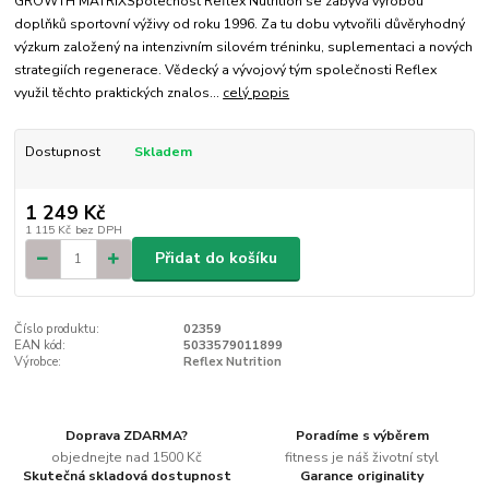
GROWTH MATRIXSpolečnost Reflex Nutrition se zabývá výrobou
doplňků sportovní výživy od roku 1996. Za tu dobu vytvořili důvěryhodný
výzkum založený na intenzivním silovém tréninku, suplementaci a nových
strategiích regenerace. Vědecký a vývojový tým společnosti Reflex
využil těchto praktických znalos...
celý popis
Dostupnost
Skladem
1 249 Kč
1 115 Kč
bez DPH
Přidat do košíku
Číslo produktu:
02359
EAN kód:
5033579011899
Výrobce:
Reflex Nutrition
Doprava ZDARMA?
Poradíme s výběrem
objednejte nad 1500 Kč
fitness je náš životní styl
Skutečná skladová dostupnost
Garance originality