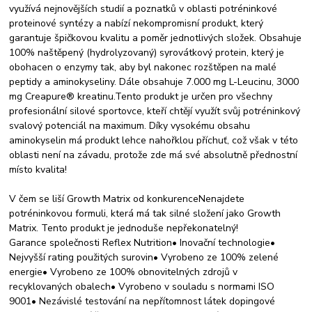
využívá nejnovějších studií a poznatků v oblasti potréninkové
proteinové syntézy a nabízí nekompromisní produkt, který
garantuje špičkovou kvalitu a poměr jednotlivých složek. Obsahuje
100% naštěpený (hydrolyzovaný) syrovátkový protein, který je
obohacen o enzymy tak, aby byl nakonec rozštěpen na malé
peptidy a aminokyseliny. Dále obsahuje 7.000 mg L-Leucinu, 3000
mg Creapure® kreatinu.Tento produkt je určen pro všechny
profesionální silové sportovce, kteří chtějí využít svůj potréninkový
svalový potenciál na maximum. Díky vysokému obsahu
aminokyselin má produkt lehce nahořklou příchuť, což však v této
oblasti není na závadu, protože zde má své absolutně přednostní
místo kvalita!
V čem se liší Growth Matrix od konkurenceNenajdete
potréninkovou formuli, která má tak silné složení jako Growth
Matrix. Tento produkt je jednoduše nepřekonatelný!
Garance společnosti Reflex Nutrition• Inovační technologie•
Nejvyšší rating použitých surovin• Vyrobeno ze 100% zelené
energie• Vyrobeno ze 100% obnovitelných zdrojů v
recyklovaných obalech• Vyrobeno v souladu s normami ISO
9001• Nezávislé testování na nepřítomnost látek dopingové