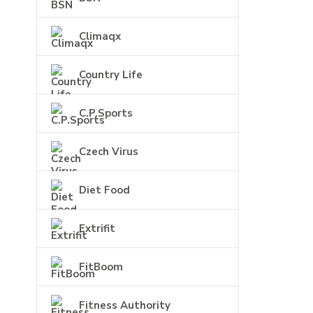
Climaqx
Country Life
C.P.Sports
Czech Virus
Diet Food
Extrifit
FitBoom
Fitness Authority