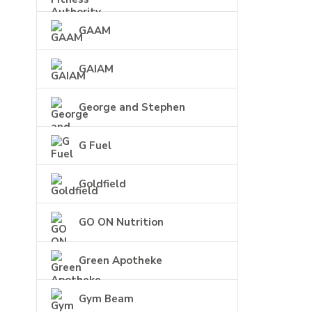
GAAM
GAIAM
George and Stephen
G Fuel
Goldfield
GO ON Nutrition
Green Apotheke
Gym Beam