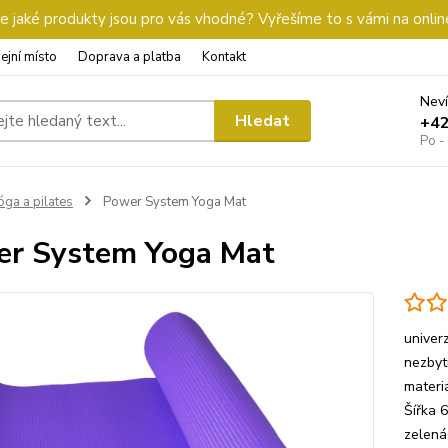
 jaké produkty jsou pro vás vhodné? Vyřešíme to s vámi na onlin
ejní místo
Doprava a platba
Kontakt
Neví
Hledat
+4
Po -
óga a pilates
Power System Yoga Mat
r System Yoga Mat
univer
nezbyt
materi
Šířka 
zelen