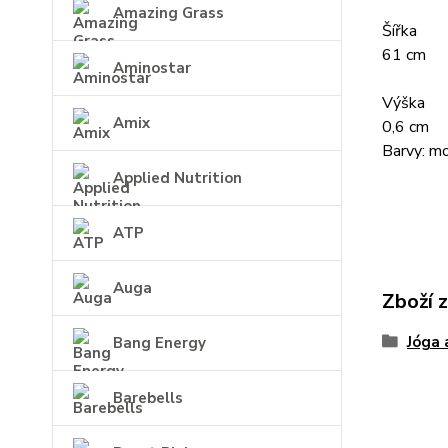
Amazing Grass
Šířka
61 cm
Aminostar
Výška
Amix
0,6 cm
Barvy: mo
Applied Nutrition
ATP
Auga
Zboží 
Jóga 
Bang Energy
Barebells