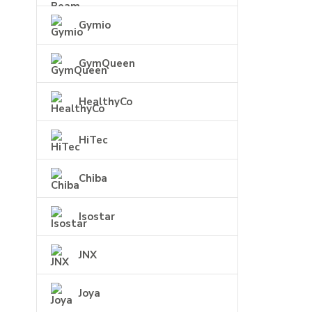
Gymio
GymQueen
HealthyCo
HiTec
Chiba
Isostar
JNX
Joya