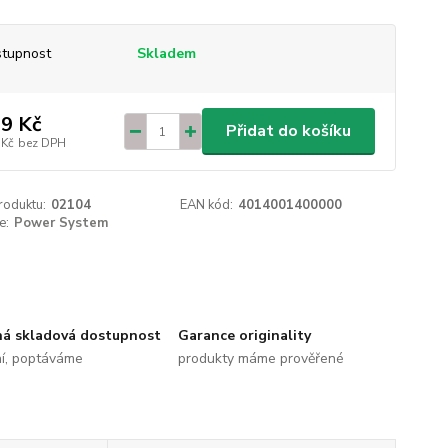
tupnost
Skladem
9 Kč
Přidat do košíku
 Kč
bez DPH
roduktu:
02104
EAN kód:
4014001400000
e:
Power System
ná skladová dostupnost
Garance originality
ní, poptáváme
produkty máme prověřené