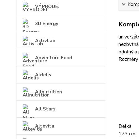
Kompl
VÝPRODEJ
Komple
3D Energy
univerzál
ActivLab
nezbytná 
odolný a
Adventure Food
Rozměry 
Aldelis
Allnutrition
All Stars
Altevita
Délka
173 cm