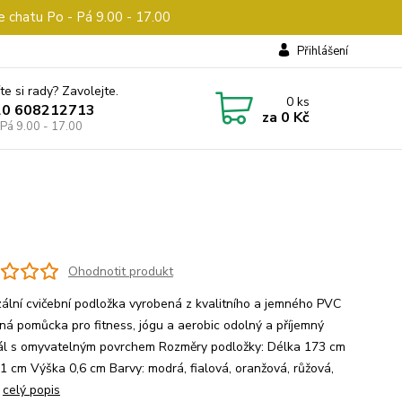
e chatu Po - Pá 9.00 - 17.00
Přihlášení
te si rady? Zavolejte.
0
ks
20 608212713
za
0 Kč
 Pá 9.00 - 17.00
Ohodnotit produkt
zální cvičební podložka vyrobená z kvalitního a jemného PVC
ná pomůcka pro fitness, jógu a aerobic odolný a příjemný
ál s omyvatelným povrchem Rozměry podložky: Délka 173 cm
61 cm Výška 0,6 cm Barvy: modrá, fialová, oranžová, růžová,
á
celý popis