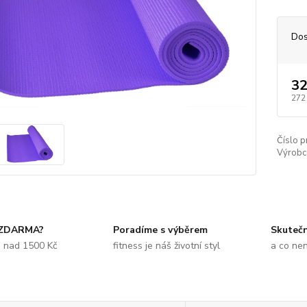
Dos
32
272
Číslo p
Výrobc
 ZDARMA?
Poradíme s výběrem
Skuteč
e nad 1500 Kč
fitness je náš životní styl
a co ne