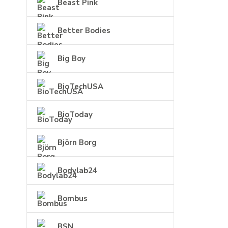
Beast Pink
Better Bodies
Big Boy
BioTechUSA
BioToday
Björn Borg
Bodylab24
Bombus
BSN