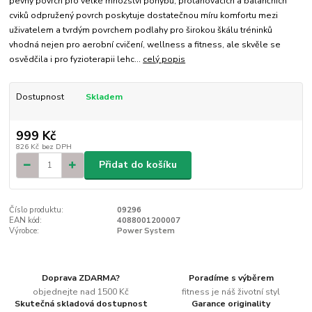
pevný povrch pro velké množství pohybů, protahovacích a balančních
cviků odpružený povrch poskytuje dostatečnou míru komfortu mezi
uživatelem a tvrdým povrchem podlahy pro širokou škálu tréninků
vhodná nejen pro aerobní cvičení, wellness a fitness, ale skvěle se
osvědčila i pro fyzioterapii lehc...
celý popis
Dostupnost
Skladem
999 Kč
826 Kč
bez DPH
Přidat do košíku
Číslo produktu:
09296
EAN kód:
4088001200007
Výrobce:
Power System
Doprava ZDARMA?
Poradíme s výběrem
objednejte nad 1500 Kč
fitness je náš životní styl
Skutečná skladová dostupnost
Garance originality