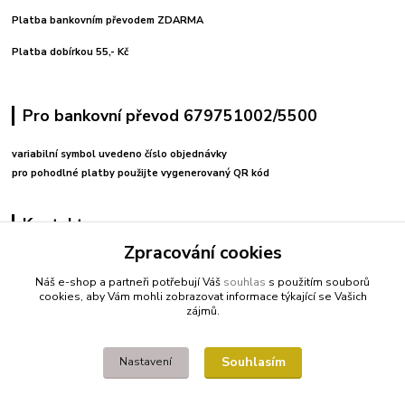
Platba bankovním převodem ZDARMA
Platba dobírkou 55,- Kč
Pro bankovní převod 679751002/5500
variabilní symbol uvedeno číslo objednávky
pro pohodlné platby použijte vygenerovaný QR kód
Kontakty
Zpracování cookies
+420 608212713
Náš e-shop a partneři potřebují Váš
souhlas
s použitím souborů
cookies, aby Vám mohli zobrazovat informace týkající se Vašich
fitnessio@post.cz
zájmů.
Souhlasím
Nastavení