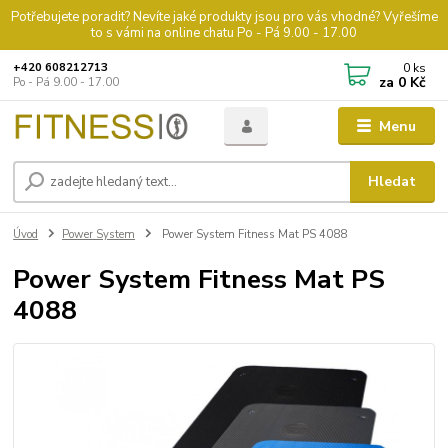
Potřebujete poradit? Nevíte jaké produkty jsou pro vás vhodné? Vyřešíme
to s vámi na online chatu Po - Pá 9.00 - 17.00
0
ks
+420 608212713
za
0 Kč
Po - Pá 9.00 - 17.00
Menu
Hledat
Úvod
Power System
Power System Fitness Mat PS 4088
Power System Fitness Mat PS
4088