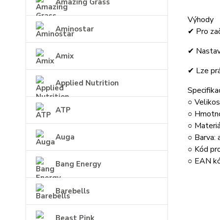
Amazing Grass
Výhody
Aminostar
✔ Pro zač
✔ Nastav
Amix
✔ Lze prá
Applied Nutrition
Specifika
○ Veliko
ATP
○ Hmotno
○ Materiá
○ Barva: 
Auga
○ Kód p
○ EAN k
Bang Energy
Barebells
Beast Pink