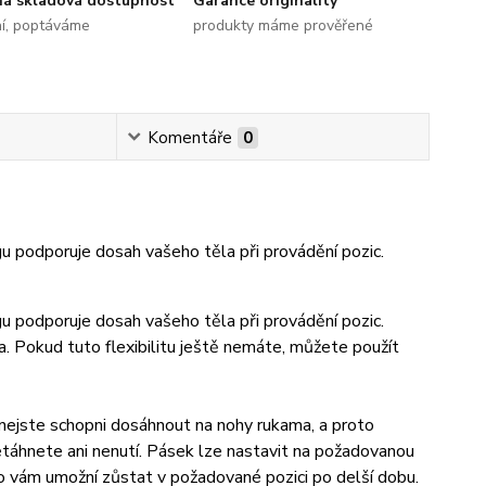
ná skladová dostupnost
Garance originality
ní, poptáváme
produkty máme prověřené
Komentáře
0
 podporuje dosah vašeho těla při provádění pozic.
 podporuje dosah vašeho těla při provádění pozic.
a. Pokud tuto flexibilitu ještě nemáte, můžete použít
d nejste schopni dosáhnout na nohy rukama, a proto
etáhnete ani nenutí. Pásek lze nastavit na požadovanou
o vám umožní zůstat v požadované pozici po delší dobu.