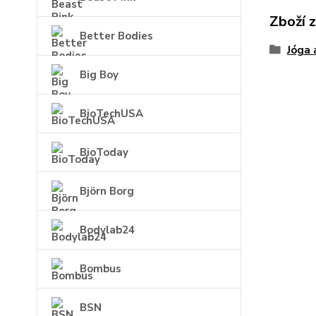
Zboží 
Better Bodies
Jóga 
Big Boy
BioTechUSA
BioToday
Björn Borg
Bodylab24
Bombus
BSN