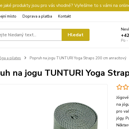
 jaké produkty jsou pro vás vhodné? Vyřešíme to s vámi na onlin
ejní místo
Doprava a platba
Kontakt
Neví
Hledat
+4
Po -
óga a pilates
Popruh na jogu TUNTURI Yoga Straps 200 cm anracitový
uh na jogu TUNTURI Yoga Strap
Jógové
na jóg
pro va
jógy. 
Někter