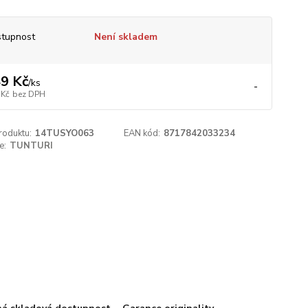
tupnost
Není skladem
9 Kč
/
ks
-
 Kč
bez DPH
roduktu:
14TUSYO063
EAN kód:
8717842033234
e:
TUNTURI