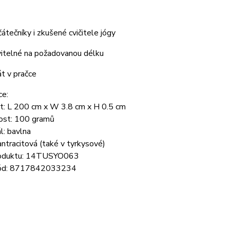
átečníky i zkušené cvičitele jógy
itelné na požadovanou délku
t v pračce
ce:
st: L 200 cm x W 3.8 cm x H 0.5 cm
st: 100 gramů
l: bavlna
antracitová (také v tyrkysové)
roduktu: 14TUSYO063
ód: 8717842033234