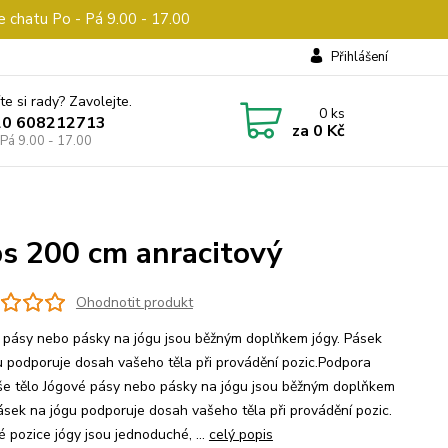
e chatu Po - Pá 9.00 - 17.00
Přihlášení
te si rady? Zavolejte.
0
ks
20 608212713
za
0 Kč
 Pá 9.00 - 17.00
s 200 cm anracitový
Ohodnotit produkt
 pásy nebo pásky na jógu jsou běžným doplňkem jógy. Pásek
u podporuje dosah vašeho těla při provádění pozic.Podpora
še tělo Jógové pásy nebo pásky na jógu jsou běžným doplňkem
Pásek na jógu podporuje dosah vašeho těla při provádění pozic.
é pozice jógy jsou jednoduché, ...
celý popis