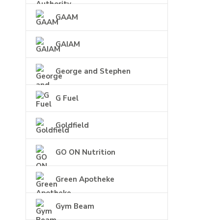
GAAM
GAIAM
George and Stephen
G Fuel
Goldfield
GO ON Nutrition
Green Apotheke
Gym Beam