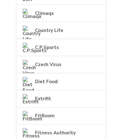
Climaqx
Country Life
C.P.Sports
Czech Virus
Diet Food
Extrifit
FitBoom
Fitness Authority