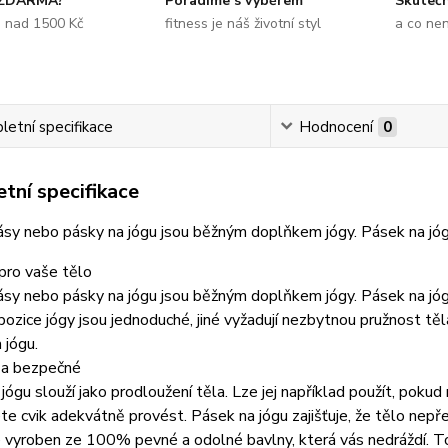
 ZDARMA?
Poradíme s výběrem
Skuteč
e nad 1500 Kč
fitness je náš životní styl
a co ne
etní specifikace
Hodnocení
0
tní specifikace
sy nebo pásky na jógu jsou běžným doplňkem jógy. Pásek na jógu
pro vaše tělo
sy nebo pásky na jógu jsou běžným doplňkem jógy. Pásek na jógu
ozice jógy jsou jednoduché, jiné vyžadují nezbytnou pružnost těl
 jógu.
 a bezpečné
jógu slouží jako prodloužení těla. Lze jej například použít, poku
e cvik adekvátně provést. Pásek na jógu zajišťuje, že tělo nepř
e vyroben ze 100% pevné a odolné bavlny, která vás nedráždí. T