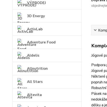
Doprava
VÝPRODEJ
objednejt
3D Energy
ActivLab
Kompl
Adventure Food
Komple
Jógové pá
Aldelis
Podpora 
Allnutrition
Jógové pá
Některé p
All Stars
popruh na
Robustní
Pásek na 
Altevita
nedokážet
délku a j