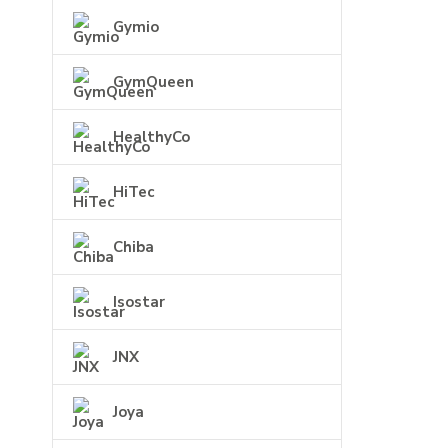
Gymio
GymQueen
HealthyCo
HiTec
Chiba
Isostar
JNX
Joya