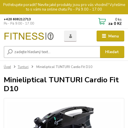
Potřebujete poradit? Nevíte jaké produkty jsou pro vás vhodné? Vyřešíme
to s vámi na online chatu Po - Pá 9.00 - 17.00
0
ks
+420 608212713
za
0 Kč
Po - Pá 9.00 - 17.00
Menu
Hledat
Úvod
Tunturi
Minieliptical TUNTURI Cardio Fit D10
Minieliptical TUNTURI Cardio Fit
D10