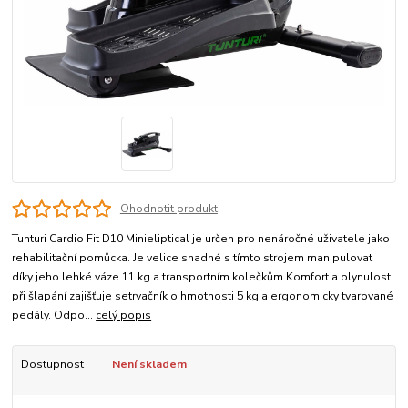
Ohodnotit produkt
Tunturi Cardio Fit D10 Minieliptical je určen pro nenáročné uživatele jako
rehabilitační pomůcka. Je velice snadné s tímto strojem manipulovat
díky jeho lehké váze 11 kg a transportním kolečkům.Komfort a plynulost
při šlapání zajišťuje setrvačník o hmotnosti 5 kg a ergonomicky tvarované
pedály. Odpo...
celý popis
Dostupnost
Není skladem