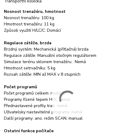
Transportní kolečka
Nosnost trenažéru, hmotnost
Nosnost trenažéru: 100 kg
Hmotnost trenažéru: 11 kg
Způsob využití H/LC/C: Domácí
Regulace zátěže, brzda
Brzdný systém: Mechanická (přítlačná) brzda
Regulace zátěže: Manuální otočným regulátorem
Simulace terénu sklonem trenažéru : Nemá
Hmotnost setrvačníku: 5 kg
Rozsah zátěže: MIN až MAX v 8 stupních
Počet programů
Počet programů celkem: nemá
Programy řízené tepem HRC: nemá
Přednastavené profily trati: nemá
Uživatelsky nastavitelné programy: nemá
Další programy: ano, režim SCAN, manual
Ostatní funkce počítače