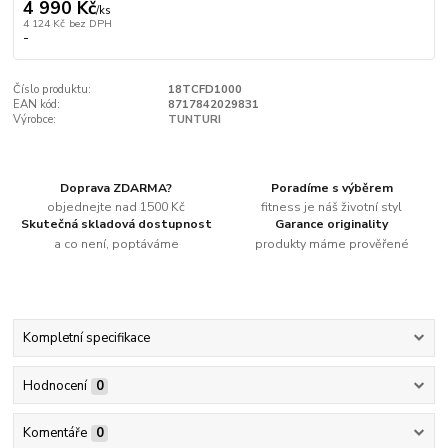
4 990 Kč
/
ks
4 124 Kč
bez DPH
-
Číslo produktu:
18TCFD1000
EAN kód:
8717842029831
Výrobce:
TUNTURI
Doprava ZDARMA?
Poradíme s výběrem
objednejte nad 1500 Kč
fitness je náš životní styl
Skutečná skladová dostupnost
Garance originality
a co není, poptáváme
produkty máme prověřené
Kompletní specifikace
Hodnocení
0
Komentáře
0