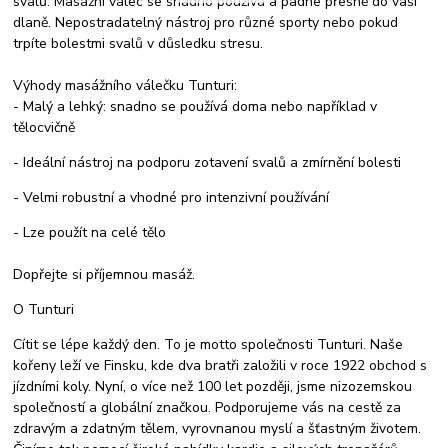
svalů. Masážní válec se snadno používá a padne přesně do vaší
dlaně. Nepostradatelný nástroj pro různé sporty nebo pokud
trpíte bolestmi svalů v důsledku stresu.
Výhody masážního válečku Tunturi:
- Malý a lehký: snadno se používá doma nebo například v
tělocvičně
- Ideální nástroj na podporu zotavení svalů a zmírnění bolesti
- Velmi robustní a vhodné pro intenzivní používání
- Lze použít na celé tělo
Dopřejte si příjemnou masáž.
O Tunturi
Cítit se lépe každý den. To je motto společnosti Tunturi. Naše
kořeny leží ve Finsku, kde dva bratři založili v roce 1922 obchod s
jízdními koly. Nyní, o více než 100 let později, jsme nizozemskou
společností a globální značkou. Podporujeme vás na cestě za
zdravým a zdatným tělem, vyrovnanou myslí a šťastným životem.