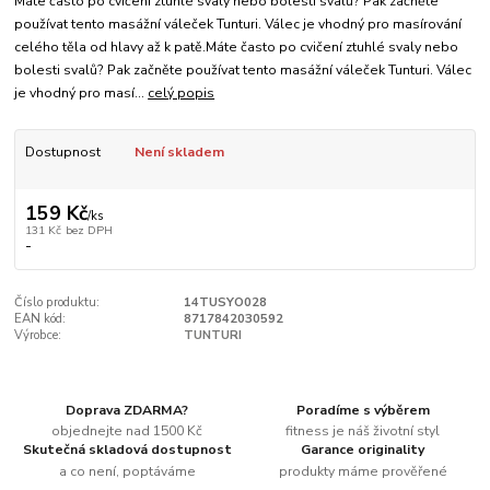
Máte často po cvičení ztuhlé svaly nebo bolesti svalů? Pak začněte
používat tento masážní váleček Tunturi. Válec je vhodný pro masírování
celého těla od hlavy až k patě.Máte často po cvičení ztuhlé svaly nebo
bolesti svalů? Pak začněte používat tento masážní váleček Tunturi. Válec
je vhodný pro masí...
celý popis
Dostupnost
Není skladem
159 Kč
/
ks
131 Kč
bez DPH
-
Číslo produktu:
14TUSYO028
EAN kód:
8717842030592
Výrobce:
TUNTURI
Doprava ZDARMA?
Poradíme s výběrem
objednejte nad 1500 Kč
fitness je náš životní styl
Skutečná skladová dostupnost
Garance originality
a co není, poptáváme
produkty máme prověřené