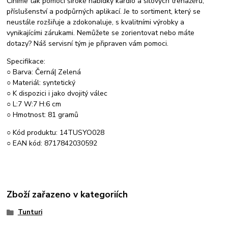
Činíme tak pomocí široké nabídky kardio a silových trenažérů,
příslušenství a podpůrných aplikací. Je to sortiment, který se
neustále rozšiřuje a zdokonaluje, s kvalitními výrobky a
vynikajícími zárukami. Nemůžete se zorientovat nebo máte
dotazy? Náš servisní tým je připraven vám pomoci.
Specifikace:
○ Barva: Černá| Zelená
○ Materiál: syntetický
○ K dispozici i jako dvojitý válec
○ L:7 W:7 H:6 cm
○ Hmotnost: 81 gramů
○ Kód produktu: 14TUSYO028
○ EAN kód: 8717842030592
Zboží zařazeno v kategoriích
Tunturi