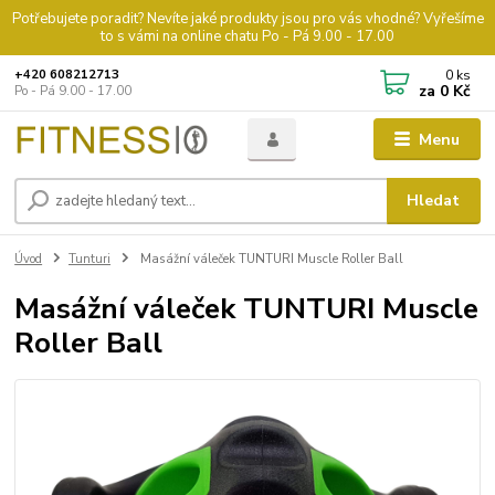
Potřebujete poradit? Nevíte jaké produkty jsou pro vás vhodné? Vyřešíme
to s vámi na online chatu Po - Pá 9.00 - 17.00
0
ks
+420 608212713
za
0 Kč
Po - Pá 9.00 - 17.00
Menu
Hledat
Úvod
Tunturi
Masážní váleček TUNTURI Muscle Roller Ball
Masážní váleček TUNTURI Muscle
Roller Ball