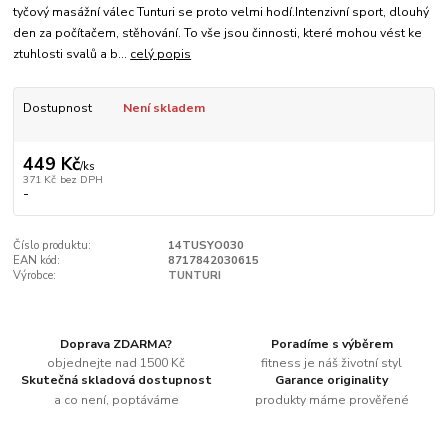
tyčový masážní válec Tunturi se proto velmi hodí.Intenzivní sport, dlouhý
den za počítačem, stěhování. To vše jsou činnosti, které mohou vést ke
ztuhlosti svalů a b...
celý popis
Dostupnost
Není skladem
449 Kč
/
ks
371 Kč
bez DPH
-
Číslo produktu:
14TUSYO030
EAN kód:
8717842030615
Výrobce:
TUNTURI
Doprava ZDARMA?
Poradíme s výběrem
objednejte nad 1500 Kč
fitness je náš životní styl
Skutečná skladová dostupnost
Garance originality
a co není, poptáváme
produkty máme prověřené