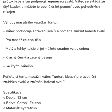
průtok krve a tím podporují regeneraci svalů. Válec se skládá ze
čtyř kladek a můžete je pevně držet pomocí dvou pohodlných
rukojetí.
Výhody masážního válečku Tunturi:
- Válec podporuje zotavení svalů a pomáhá zmírnit bolesti svalů
- Pro masáž celého těla
- Malý a lehký, takže si jej můžete snadno vzít s sebou
- Krásný černý a zelený design
- Se čtyřmi válečky
Pořiďte si tento masážní válec Tunturi. Ideální pro uvolnění
ztuhlých svalů a zmírnění bolesti svalů!
Specifikace:
○ Délka: 53 cm
○ Barva: Černá | Zelená
○ Materiál: syntetický