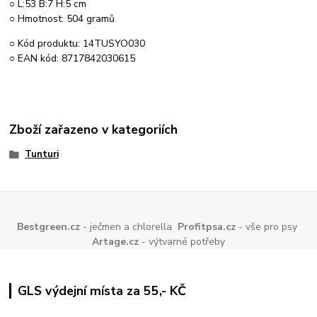
○ L:53 B:7 H:5 cm
○ Hmotnost: 504 gramů
○ Kód produktu: 14TUSYO030
○ EAN kód: 8717842030615
Zboží zařazeno v kategoriích
Tunturi
Bestgreen.cz
- ječmen a chlorella
Profitpsa.cz
- vše pro psy
Artage.cz
- výtvarné potřeby
GLS výdejní místa za 55,- KČ