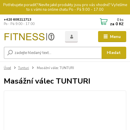
Potřebujete poradit? Nevíte jaké produkty jsou pro vás vhodné? Vyřešíme
to s vámi na online chatu Po - Pá 9.00 - 17.00
0
ks
+420 608212713
za
0 Kč
Po - Pá 9.00 - 17.00
Menu
Hledat
Úvod
Tunturi
Masážní válec TUNTURI
Masážní válec TUNTURI