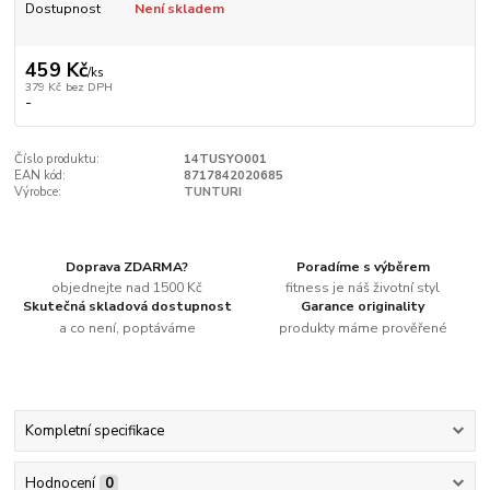
Dostupnost
Není skladem
459 Kč
/
ks
379 Kč
bez DPH
-
Číslo produktu:
14TUSYO001
EAN kód:
8717842020685
Výrobce:
TUNTURI
Doprava ZDARMA?
Poradíme s výběrem
objednejte nad 1500 Kč
fitness je náš životní styl
Skutečná skladová dostupnost
Garance originality
a co není, poptáváme
produkty máme prověřené
Kompletní specifikace
Hodnocení
0