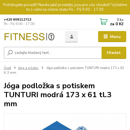
Potřebujete poradit? Nevíte jaké produkty jsou pro vás vhodné? Vyřešíme
to s vámi na online chatu Po - Pá 9.00 - 17.00
0
ks
+420 608212713
za
0 Kč
Po - Pá 9.00 - 17.00
Menu
Hledat
Úvod
Jóga a pilates
Jóga podložka s potiskem TUNTURI modrá 173 x 61
tl.3 mm
Jóga podložka s potiskem
TUNTURI modrá 173 x 61 tl.3
mm