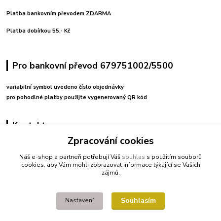
Platba bankovním převodem ZDARMA
Platba dobírkou 55,- Kč
Pro bankovní převod 679751002/5500
variabilní symbol uvedeno číslo objednávky
pro pohodlné platby použijte vygenerovaný QR kód
Kontakty
Zpracování cookies
+420 608212713
Náš e-shop a partneři potřebují Váš
souhlas
s použitím souborů
cookies, aby Vám mohli zobrazovat informace týkající se Vašich
fitnessio@post.cz
zájmů.
Souhlasím
Nastavení