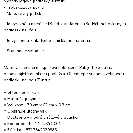
Výhody jógové podložky Tunturi:
- Protiskluzový povrch
- Má barevný potisk
- Je výrazná a mírně se liší od standardních šedých nebo černých
podložek na jógu
- Je vyrobena z hladkého a měkkého materiálu
- Snadno se skladuje
Máte rádi jedinečné sportovní oblečení? Pak je také nutná
odpovídající tréninková podložka. Objednejte si dnes květinovou
podložku na jógu Tunturi.
Přehled specifikací:
○ Materiál: polymer
○ Velikost: 170 cm x 62 cm x 0.3 cm
○ Obsahuje úložný vak
○ Dostupné v modré a růžové s potiskem
○ Kód produktu: 14TUSYO001
○ EAN kód: 8717842020685