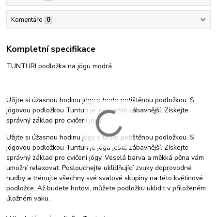
Komentáře
0
Kompletní specifikace
TUNTURI podložka na jógu modrá
Užijte si úžasnou hodinu jógy s touto potištěnou podložkou. S
jógovou podložkou Tunturi je jóga ještě zábavnější. Získejte
správný základ pro cvičení jógy.
Užijte si úžasnou hodinu jógy s touto potištěnou podložkou. S
jógovou podložkou Tunturi je jóga ještě zábavnější. Získejte
správný základ pro cvičení jógy. Veselá barva a měkká pěna vám
umožní relaxovat. Poslouchejte uklidňující zvuky doprovodné
hudby a trénujte všechny své svalové skupiny na této květinové
podložce. Až budete hotovi, můžete podložku uklidit v přiloženém
úložném vaku.